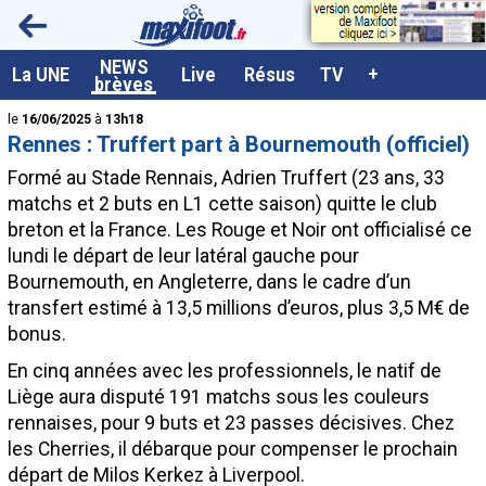
<
NEWS
A la UNE
La UNE
Live
Résus
TV
+
brèves
Dernières brèves
le
16/06/2025
à
13h18
Rennes : Truffert part à Bournemouth (officiel)
Live / Matchs en direct
Formé au Stade Rennais, Adrien
Truffert
(23 ans, 33
Résultats et Classements
matchs et 2 buts en L1 cette saison) quitte le club
breton et la France. Les Rouge et Noir ont officialisé ce
Class. buteurs européens
lundi le départ de leur latéral gauche pour
Programme TV foot
Bournemouth, en Angleterre, dans le cadre d’un
transfert estimé à 13,5 millions d’euros, plus 3,5 M€ de
Vidéos
bonus.
Sondages
En cinq années avec les professionnels, le natif de
Tableau transferts L1
Liège aura disputé 191 matchs sous les couleurs
rennaises, pour 9 buts et 23 passes décisives. Chez
Taille de la police
les Cherries, il débarque pour compenser le prochain
Paramètrages / Options
départ de Milos Kerkez à Liverpool.