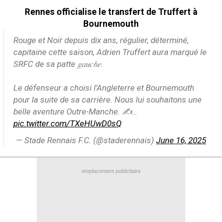
Contact / Signaler un bug
Rennes officialise le transfert de Truffert à
Bournemouth
Recrutement Maxifoot
Rouge et Noir depuis dix ans, régulier, déterminé,
Mentions légales
capitaine cette saison, Adrien Truffert aura marqué le
SRFC de sa patte 𝑔𝑎𝑢𝑐ℎ𝑒.
site web Maxifoot.fr
Le défenseur a choisi l’Angleterre et Bournemouth
pour la suite de sa carrière. Nous lui souhaitons une
belle aventure Outre-Manche. ✍️…
pic.twitter.com/TXeHUwD0sQ
— Stade Rennais F.C. (@staderennais)
June 16, 2025
(Par Romain Rigaux)
emplacement publicitaire
Brève lue par 10.678 visiteurs