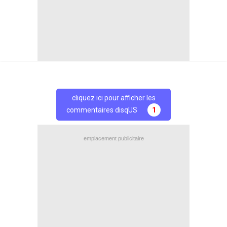
+
de BREVES et stats pour
Rennes
Partage
Partage
Facebook
Twitter
cliquez ici pour afficher les
commentaires disqUS
1
emplacement publicitaire