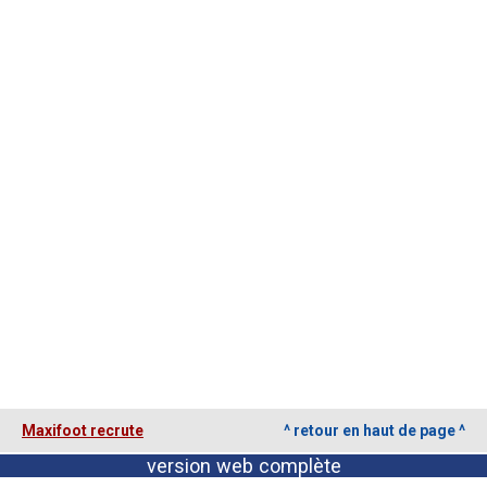
Contact / Signaler un bug
Recrutement Maxifoot
Mentions légales
site web Maxifoot.fr
Maxifoot recrute
^ retour en haut de page ^
version web complète