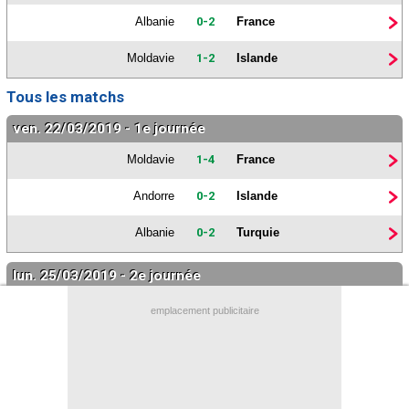
Contact / Signaler un bug
Albanie
0-2
France
Recrutement Maxifoot
Moldavie
1-2
Islande
Mentions légales
Tous les matchs
site web Maxifoot.fr
ven. 22/03/2019 - 1e journée
Moldavie
1-4
France
Andorre
0-2
Islande
Albanie
0-2
Turquie
lun. 25/03/2019 - 2e journée
Turquie
4-0
Moldavie
emplacement publicitaire
France
4-0
Islande
Andorre
0-3
Albanie