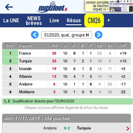
NEWS
CM26
A la UNE
La UNE
Live
Résus
+
brèves
Dernières brèves
<
>
EU2020, qual., groupe
H
Live / Matchs en direct
Pos.
Equipe
Pts
J.
G.
N.
P.
bp
bc
Diff.
Résultats et Classements
1
France
25
10
8
1
1
25
6
+19
2
Turquie
23
10
7
2
1
18
3
+15
Class. buteurs européens
3
Islande
19
10
6
1
3
14
11
+3
Programme TV foot
4
Albanie
13
10
4
1
5
16
14
+2
5
Andorre
4
10
1
1
8
3
20
-17
Vidéos
6
Moldavie
3
10
1
0
9
4
26
-22
Sondages
1, 2
: Qualification directe pour l'EURO2020
Tableau transferts L1
Cliquer ici pour
afficher
légende & infos du class.
Taille de la police
dim. 17/11/2019 - 10e journée
Andorre
0-2
Turquie
Paramètrages / Options