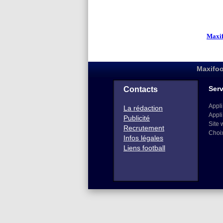
Maxifo
Maxifoo
Serv
Contacts
Appli
La rédaction
Appli
Publicité
Site 
Recrutement
Choi
Infos légales
Liens football