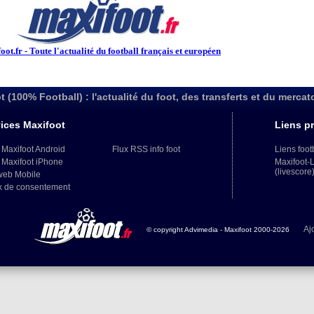
ot.fr - Toute l'actualité du football français et européen
t (100% Football) : l'actualité du foot, des transferts et du mercat
ices Maxifoot
Liens pr
 Maxifoot Android
Flux RSS info foot
Liens foot
 Maxifoot iPhone
Maxifoot-
(livescore
web Mobile
x de consentement
Aj
© copyright Advimedia - Maxifoot 2000-2026