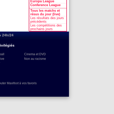
Europa League
Conference League
Tous les matchs et
résus du jour (live)
Les résultats des jours
précédents
Les compétitions des
prochains jours
o 24h/24
ivilégiés
ball
Cinema et DVD
Live
Non au racisme
)
outer Maxifoot à vos favoris