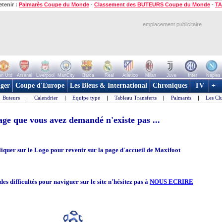
etenir :
Palmarès Coupe du Monde
-
Classement des BUTEURS Coupe du Monde
-
TA
emplacement publicitaire
n Utd
Arsenal
Liverpool
ManCity
Barca
Real
Atletico
Milan
Juve
Inter
Naples
ger
Coupe d'Europe
Les Bleus & International
Chroniques
TV
+
Buteurs
|
Calendrier
|
Equipe type
|
Tableau Transferts
|
Palmarès
|
Les Cl
ge que vous avez demandé n'existe pas ...
iquer sur le Logo pour revenir sur la page d'accueil de Maxifoot
es difficultés pour naviguer sur le site n'hésitez pas à
NOUS ECRIRE