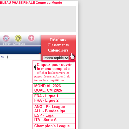
BLEAU PHASE FINALE Coupe du Monde
Résultats
Bayern
Dortmund
Classements
Calendriers
ubs
|
Cliquez pour ouvrir
le menu complet
et
afficher les liens vers les
pages résus/clas./calend. de
toutes les compétitions
MONDIAL 2026
QUAL. CM 2026
FRA - Ligue 1
FRA - Ligue 2
ANG - Pr. League
ALL - Bundesliga
ESP - Liga
ITA - Serie A
Champion's League