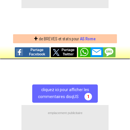
+
de BREVES et stats pour
AS Rome
Partage
Partage
Facebook
Twitter
cliquez ici pour afficher les
commentaires disqUS
1
emplacement publicitaire