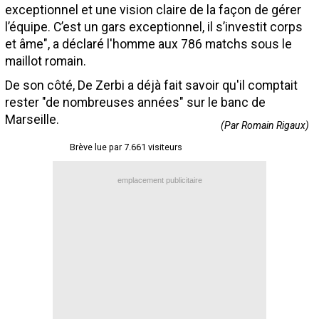
exceptionnel et une vision claire de la façon de gérer
Contact / Signaler un bug
l’équipe. C’est un gars exceptionnel, il s’investit corps
Recrutement Maxifoot
et âme", a déclaré l'homme aux 786 matchs sous le
maillot romain.
Mentions légales
De son côté, De Zerbi a déjà fait savoir qu'il comptait
site web Maxifoot.fr
rester "de nombreuses années" sur le banc de
Marseille.
(Par Romain Rigaux)
Brève lue par 7.661 visiteurs
emplacement publicitaire