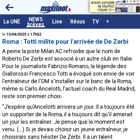
<
NEWS
A la UNE
La UNE
Live
Résus
TV
+
brèves
Dernières brèves
le
15/04/2025
à
17h52
Roma : Totti milite pour l'arrivée de De Zerbi
Live / Matchs en direct
A peine la piste Milan AC refroidie que le nom de
Résultats et Classements
Roberto De Zerbi est associé à un autre club en Italie.
Pour le journaliste Fabrizio Romano, la légende des
Class. buteurs européens
Giallorossi Francesco Totti a évoqué son envie de voir
Programme TV foot
l'entraîneur de l'OM s'installer sur le banc de la Roma,
même si Carlo Ancelotti, l'actuel coach du Real Madrid,
Vidéos
reste son premier choix.
Sondages
"J’espère qu’Ancelotti arrivera un jour. Il a toujours été
Tableau transferts L1
un supporter de la Roma, il a toujours dit qu'il aimerait
un jour les entraîner. Je pense que le moment est
Taille de la police
venu. (...) Si je devais choisir un jeune entraîneur, je
Paramètrages / Options
choisirais sans hésiter De Zerbi. Il a un talent