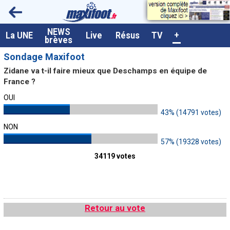
NEWS
A la UNE
La UNE
Live
Résus
TV
+
brèves
Dernières brèves
Sondage Maxifoot
Zidane va t-il faire mieux que Deschamps en équipe de
Live / Matchs en direct
France ?
Résultats et Classements
OUI
Class. buteurs européens
43% (14791 votes)
NON
Programme TV foot
57% (19328 votes)
Vidéos
34119 votes
Sondages
Tableau transferts L1
Taille de la police
Retour au vote
Paramètrages / Options