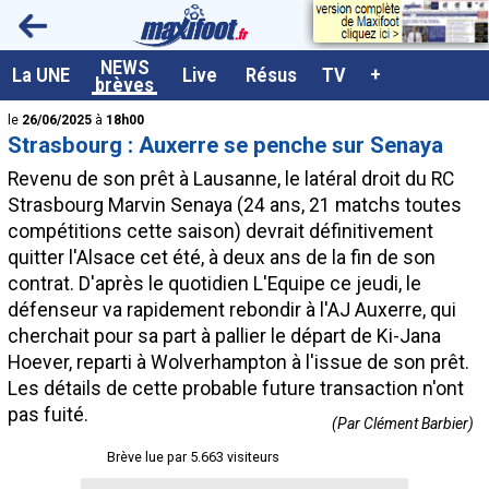
<
NEWS
A la UNE
La UNE
Live
Résus
TV
+
brèves
Dernières brèves
le
26/06/2025
à
18h00
Strasbourg : Auxerre se penche sur Senaya
Live / Matchs en direct
Revenu de son prêt à Lausanne, le latéral droit du RC
Résultats et Classements
Strasbourg Marvin
Senaya
(24 ans, 21 matchs toutes
compétitions cette saison) devrait définitivement
Class. buteurs européens
quitter l'Alsace cet été, à deux ans de la fin de son
Programme TV foot
contrat. D'après le quotidien L'Equipe ce jeudi, le
défenseur va rapidement rebondir à l'AJ Auxerre, qui
Vidéos
cherchait pour sa part à pallier le départ de Ki-Jana
Sondages
Hoever, reparti à Wolverhampton à l'issue de son prêt.
Les détails de cette probable future transaction n'ont
Tableau transferts L1
pas fuité.
(Par Clément Barbier)
Taille de la police
Brève lue par 5.663 visiteurs
Paramètrages / Options