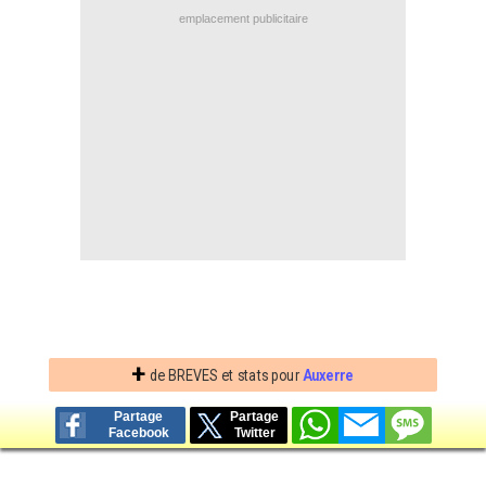
emplacement publicitaire
Contact / Signaler un bug
Recrutement Maxifoot
Mentions légales
site web Maxifoot.fr
+
de BREVES et stats pour
Auxerre
Partage
Partage
Facebook
Twitter