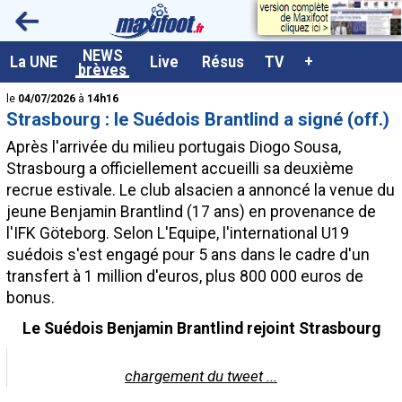
<
NEWS
A la UNE
La UNE
Live
Résus
TV
+
brèves
Dernières brèves
le
04/07/2026
à
14h16
Strasbourg : le Suédois Brantlind a signé (off.)
Live / Matchs en direct
Après l'arrivée du milieu portugais Diogo Sousa,
Résultats et Classements
Strasbourg a officiellement accueilli sa deuxième
recrue estivale. Le club alsacien a annoncé la venue du
Class. buteurs européens
jeune Benjamin Brantlind (17 ans) en provenance de
Programme TV foot
l'IFK Göteborg. Selon L'Equipe, l'international U19
suédois s'est engagé pour 5 ans dans le cadre d'un
Vidéos
transfert à 1 million d'euros, plus 800 000 euros de
Sondages
bonus.
Tableau transferts L1
Le Suédois Benjamin Brantlind rejoint Strasbourg
Taille de la police
chargement du tweet ...
Paramètrages / Options