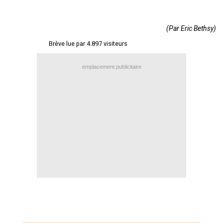
Contact / Signaler un bug
(Par Eric Bethsy)
Recrutement Maxifoot
Brève lue par 4.897 visiteurs
Mentions légales
site web Maxifoot.fr
emplacement publicitaire