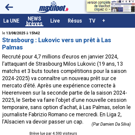
<
NEWS
A la UNE
La UNE
Live
Résus
TV
+
brèves
Dernières brèves
le
13/08/2025
à
15h42
Strasbourg : Lukovic vers un prêt à Las
Live / Matchs en direct
Palmas
Résultats et Classements
Recruté pour 4,7 millions d'euros en janvier 2024,
l'attaquant de Strasbourg Milos
Lukovic
(19 ans, 13
Class. buteurs européens
matchs et 3 buts toutes compétitions pour la saison
Programme TV foot
2024-2025) va connaître un nouveau prêt sur ce
mercato d'été. Après une expérience correcte à
Vidéos
Heerenveen sur la seconde partie de la saison 2024-
Sondages
2025, le Serbe va faire l'objet d'une nouvelle cession
temporaire, sans option d'achat, à Las Palmas, selon le
Tableau transferts L1
journaliste Fabrizio Romano ce mercredi. En Liga 2,
Taille de la police
l'Alsacien va devoir passer un cap.
(Par Damien Da Silva)
Paramètrages / Options
Brève lue par 4.593 visiteurs