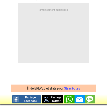
Contact / Signaler un bug
emplacement publicitaire
Recrutement Maxifoot
Mentions légales
site web Maxifoot.fr
+
de BREVES et stats pour
Strasbourg
Partage
Partage
Facebook
Twitter