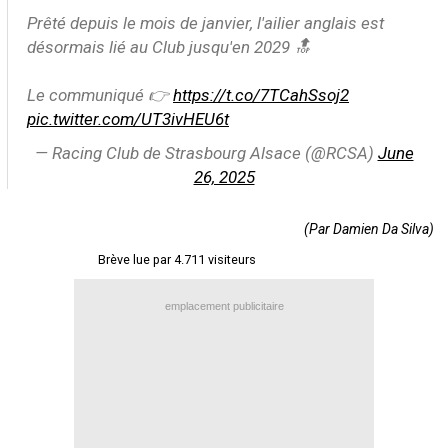
Prêté depuis le mois de janvier, l'ailier anglais est
Contact / Signaler un bug
désormais lié au Club jusqu'en 2029 🔝
Recrutement Maxifoot
Le communiqué 👉
https://t.co/7TCahSsoj2
Mentions légales
pic.twitter.com/UT3ivHEU6t
site web Maxifoot.fr
— Racing Club de Strasbourg Alsace (@RCSA)
June
26, 2025
(Par Damien Da Silva)
Brève lue par 4.711 visiteurs
emplacement publicitaire