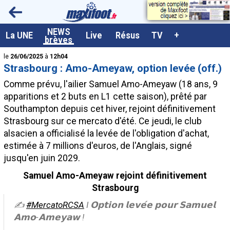
<
NEWS
A la UNE
La UNE
Live
Résus
TV
+
brèves
Dernières brèves
le
26/06/2025
à
12h04
Strasbourg : Amo-Ameyaw, option levée (off.)
Live / Matchs en direct
Comme prévu, l'ailier Samuel
Amo-Ameyaw
(18 ans, 9
Résultats et Classements
apparitions et 2 buts en L1 cette saison), prêté par
Southampton depuis cet hiver, rejoint définitivement
Class. buteurs européens
Strasbourg sur ce mercato d'été. Ce jeudi, le club
Programme TV foot
alsacien a officialisé la levée de l'obligation d'achat,
estimée à 7 millions d'euros, de l'Anglais, signé
Vidéos
jusqu'en juin 2029.
Sondages
Samuel Amo-Ameyaw rejoint définitivement
Tableau transferts L1
Strasbourg
Taille de la police
✍️
#MercatoRCSA
I 𝗢𝗽𝘁𝗶𝗼𝗻 𝗹𝗲𝘃𝗲́𝗲 𝗽𝗼𝘂𝗿 𝗦𝗮𝗺𝘂𝗲𝗹
𝗔𝗺𝗼-𝗔𝗺𝗲𝘆𝗮𝘄 !
Paramètrages / Options