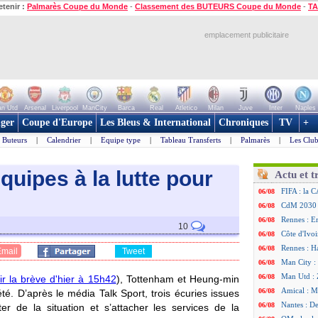
etenir :
Palmarès Coupe du Monde
-
Classement des BUTEURS Coupe du Monde
-
TA
emplacement publicitaire
n Utd
Arsenal
Liverpool
ManCity
Barca
Real
Atletico
Milan
Juve
Inter
Naples
ger
Coupe d'Europe
Les Bleus & International
Chroniques
TV
+
Buteurs
|
Calendrier
|
Equipe type
|
Tableau Transferts
|
Palmarès
|
Les Club
quipes à la lutte pour
Actu et t
FIFA : la C
06/08
CdM 2030 :
06/08
Rennes : Em
06/08
10
Côte d'Ivoi
06/08
Rennes : H
06/08
Email
Tweet
Man City :
06/08
Man Utd : Z
06/08
ir la brève d'hier à 15h42
), Tottenham et Heung-min
Amical : M
06/08
té. D’après le média Talk Sport, trois écuries issues
Nantes : De
06/08
r de la situation et s’attacher les services de la