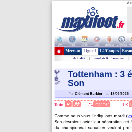
A r
OM
PSG
Lyon
Lille
Monaco
Chelsea
Ma
+ de clubs
Mercato
Ligue 1
L2/Coupes
Etran
Actualité
|
Résultats & Classement
|
Tottenham : 3 é
Son
Par
Clément Barbier
-
Le
18/06/2025
+
A
-
A
Imprimer
Texte:
Comme nous vous l’indiquions mardi (
vo
Son devraient acter leur séparation cet é
du championnat saoudien veulent profite