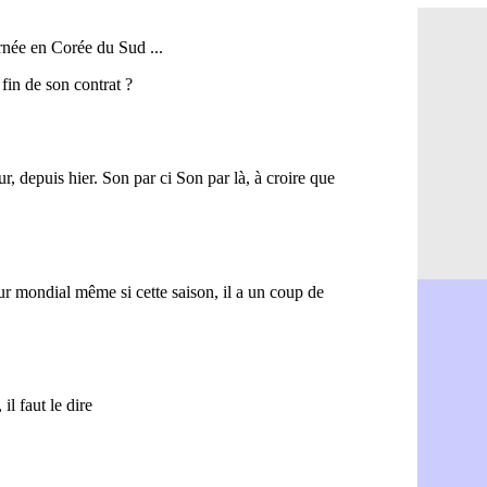
PSG : Ndja
06/08
Real : Dio
06/08
Man City : 
06/08
Rennes : A
06/08
Aston Villa
06/08
OM : une a
06/08
Le Havre : 
06/08
Trabzonspor
06/08
Bordeaux :
06/08
FIFA : Al-K
06/08
Fenerbahçe
06/08
Bordeaux : 
06/08
Galatasara
06/08
Southampto
06/08
Real : Vini
06/08
VIDEO : un
06/08
Real : Dio
06/08
Real : Rodr
06/08
PSG : Aklio
06/08
Médias : la
06/08
PSG : pas d
06/08
Real : ça s
06/08