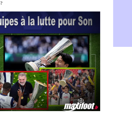
Barça : Fe
06/08
FIFA : des 
06/08
Abha : c'est
06/08
Real : rép
06/08
Arsenal : N
06/08
Al-Ahli : D
06/08
PSG : Luis 
06/08
Monaco : P
05/08
Rennes : Za
05/08
Rennes : u
05/08
VIDEO : Th
05/08
Dunkerque 
05/08
Lyon : Man
05/08
Amical : Ar
05/08
Amical : lo
05/08
Man City :
05/08
LdC : Fene
05/08
Al-Diriyah 
05/08
Atletico : 
05/08
Amical : p
05/08
VIDEO : le
05/08
CdM 2030 :
05/08
PSG : la c
05/08