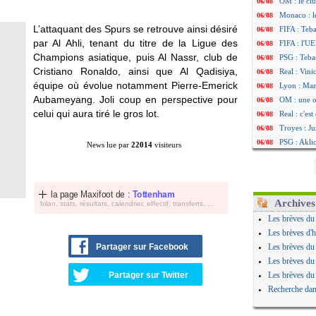
OM : le clu
06/08
Monaco : l
06/08
L’attaquant des Spurs se retrouve ainsi désiré
FIFA : Teb
06/08
par Al Ahli, tenant du titre de la Ligue des
FIFA : l'UE
06/08
Champions asiatique, puis Al Nassr, club de
PSG : Teba
06/08
Cristiano Ronaldo, ainsi que Al Qadisiya,
Real : Vini
06/08
équipe où évolue notamment Pierre-Emerick
Lyon : Man
06/08
Aubameyang. Joli coup en perspective pour
OM : une o
06/08
celui qui aura tiré le gros lot.
Real : c'es
06/08
Troyes : Ju
06/08
PSG : Aklio
06/08
News lue par
22014
visiteurs
OM : une o
06/08
PSG : cont
06/08
Ouganda : 
06/08
la page Maxifoot de :
Tottenham
Arsenal : A
06/08
Archives
bilan, stats, résultats, calendrier, effectif, transferts, ...
Chelsea : P
06/08
Les brèves du
FIFA : le 
06/08
Les brèves d'h
PSG : l'ét
06/08
Partager sur Facebook
Les brèves du
Bologne : D
06/08
Les brèves du
OM : accor
06/08
Partager sur Twitter
Les brèves du
OM : Medi
06/08
Recherche dan
Uruguay : 
06/08
Séville : J
06/08