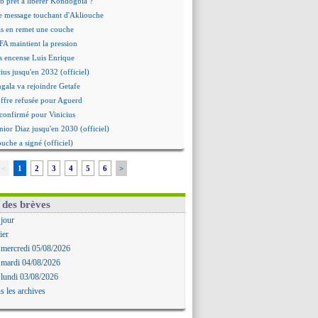
b prêt à libérer Kondogbia ?
e message touchant d'Akliouche
as en remet une couche
FA maintient la pression
s encense Luis Enrique
cius jusqu'en 2032 (officiel)
gala va rejoindre Getafe
ffre refusée pour Aguerd
t confirmé pour Vinicius
nior Diaz jusqu'en 2030 (officiel)
uche a signé (officiel)
ffre pour Bulka
<
1
2
3
4
5
6
>
rat signé pour Akliouche
Owori battu à mort à Kampala
rteta veut créer une dynastie
 des brèves
alace a fait son offre pour Disasi
 jour
gouvernement espagnol s'en mêle
ier
onnante rumeur Gusto
 mercredi 05/08/2026
allinga est sur le marché
 mardi 04/08/2026
d trouvé avec Man City pour Rulli
 lundi 03/08/2026
na vers Leverkusen pour 25 M€
s les archives
Forlan nommé sélectionneur (officiel)
uanlu signe à Bournemouth (officiel)