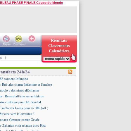
BLEAU PHASE FINALE Coupe du Monde
Résultats
Bayern
Dortmund
Classements
Calendriers
s
|
ransferts 24h/24
AF soutient Infantino
 Rubiales charge Infantino et Sanchez
bolo a des pistes alléchantes
re : Renard affiche ses ambitions
aise confirme pour Aït Boudlal
 Trafford à Leeds pour 47 M€ (off.)
irkzee vers la Juventus ?
onaco s'impose contre Getafe
r Zakarian et sa relation avec Kita