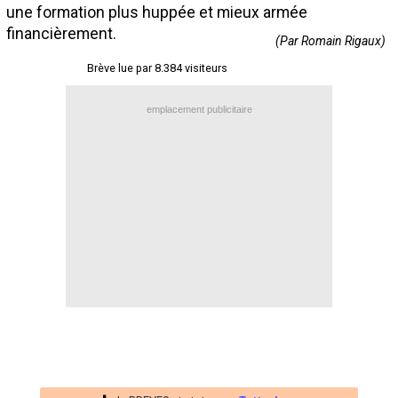
une formation plus huppée et mieux armée
Contact / Signaler un bug
financièrement.
(Par Romain Rigaux)
Recrutement Maxifoot
Brève lue par 8.384 visiteurs
Mentions légales
emplacement publicitaire
site web Maxifoot.fr