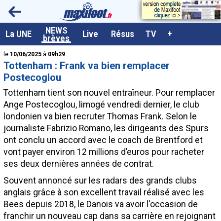
<
NEWS
A la UNE
La UNE
Live
Résus
TV
+
brèves
Dernières brèves
le
10/06/2025
à
09h29
Tottenham : Frank va bien remplacer
Live / Matchs en direct
Postecoglou
Résultats et Classements
Tottenham tient son nouvel entraîneur. Pour remplacer
Ange Postecoglou, limogé vendredi dernier, le club
Class. buteurs européens
londonien va bien recruter Thomas Frank. Selon le
Programme TV foot
journaliste Fabrizio Romano, les dirigeants des Spurs
ont conclu un accord avec le coach de Brentford et
Vidéos
vont payer environ 12 millions d’euros pour racheter
Sondages
ses deux dernières années de contrat.
Tableau transferts L1
Souvent annoncé sur les radars des grands clubs
anglais grâce à son excellent travail réalisé avec les
Taille de la police
Bees depuis 2018, le Danois va avoir l'occasion de
Paramètrages / Options
franchir un nouveau cap dans sa carrière en rejoignant