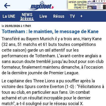
<
NEWS
A la UNE
La UNE
Live
Résus
TV
+
brèves
Dernières brèves
le
25/05/2026
à
17h01
Tottenham : le maintien, le message de Kane
Live / Matchs en direct
Transféré au Bayern Munich il y a trois ans, Harry
Kane
Résultats et Classements
(32 ans, 51 matchs et 61 buts toutes compétitions
cette saison) garde un œil attentif sur les
Class. buteurs européens
performances de Tottenham. L'avant-centre anglais a
Programme TV foot
sans aucun doute tremblé jusqu'au bout pour son club
formateur, finalement maintenu dimanche, à l'occasion
Vidéos
de la dernière journée de Premier League.
Sondages
Le capitaine des Three Lions a pu souffler après la
Tableau transferts L1
victoire des Spurs contre Everton (1-0) : "Félicitations à
tous au club, en particulier aux fans. Un combat
Taille de la police
acharné et un résultat incroyable pour le dernier
Paramètrages / Options
match", a-t-il souligné sur le réseau social X.