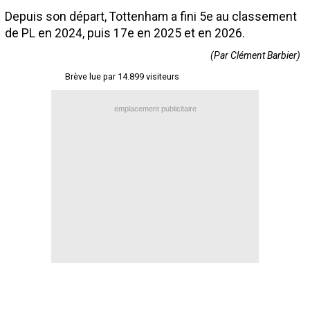
Depuis son départ, Tottenham a fini 5e au classement
Contact / Signaler un bug
de PL en 2024, puis 17e en 2025 et en 2026.
Recrutement Maxifoot
(Par Clément Barbier)
Mentions légales
Brève lue par 14.899 visiteurs
site web Maxifoot.fr
emplacement publicitaire