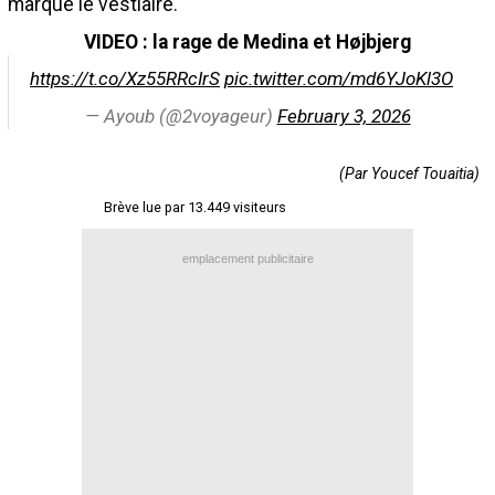
marqué le vestiaire.
Contact / Signaler un bug
VIDEO : la rage de Medina et Højbjerg
Recrutement Maxifoot
https://t.co/Xz55RRcIrS
pic.twitter.com/md6YJoKl3O
Mentions légales
— Ayoub (@2voyageur)
February 3, 2026
site web Maxifoot.fr
(Par Youcef Touaitia)
Brève lue par 13.449 visiteurs
emplacement publicitaire