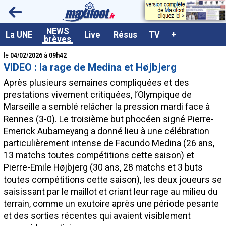
<
NEWS
A la UNE
La UNE
Live
Résus
TV
+
brèves
Dernières brèves
le
04/02/2026
à
09h42
VIDEO : la rage de Medina et Højbjerg
Live / Matchs en direct
Après plusieurs semaines compliquées et des
Résultats et Classements
prestations vivement critiquées, l’Olympique de
Marseille a semblé relâcher la pression mardi face à
Class. buteurs européens
Rennes (3-0). Le troisième but phocéen signé Pierre-
Programme TV foot
Emerick Aubameyang a donné lieu à une célébration
particulièrement intense de Facundo
Medina
(26 ans,
Vidéos
13 matchs toutes compétitions cette saison) et
Sondages
Pierre-Emile
Højbjerg
(30 ans, 28 matchs et 3 buts
toutes compétitions cette saison), les deux joueurs se
Tableau transferts L1
saisissant par le maillot et criant leur rage au milieu du
Taille de la police
terrain, comme un exutoire après une période pesante
et des sorties récentes qui avaient visiblement
Paramètrages / Options