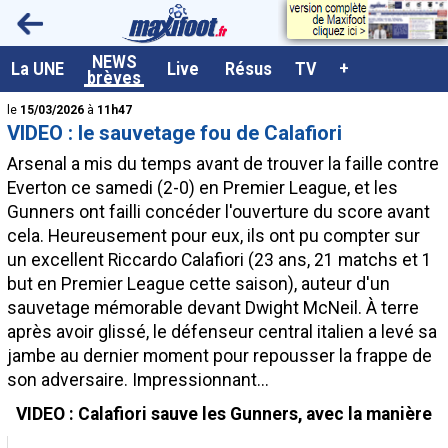
<
NEWS
A la UNE
La UNE
Live
Résus
TV
+
brèves
Dernières brèves
le
15/03/2026
à
11h47
VIDEO : le sauvetage fou de Calafiori
Live / Matchs en direct
Arsenal a mis du temps avant de trouver la faille contre
Résultats et Classements
Everton ce samedi (2-0) en Premier League, et les
Gunners ont failli concéder l'ouverture du score avant
Class. buteurs européens
cela. Heureusement pour eux, ils ont pu compter sur
Programme TV foot
un excellent Riccardo
Calafiori
(23 ans, 21 matchs et 1
but en Premier League cette saison), auteur d'un
Vidéos
sauvetage mémorable devant Dwight McNeil. À terre
Sondages
après avoir glissé, le défenseur central italien a levé sa
jambe au dernier moment pour repousser la frappe de
Tableau transferts L1
son adversaire. Impressionnant...
Taille de la police
VIDEO : Calafiori sauve les Gunners, avec la manière
Paramètrages / Options