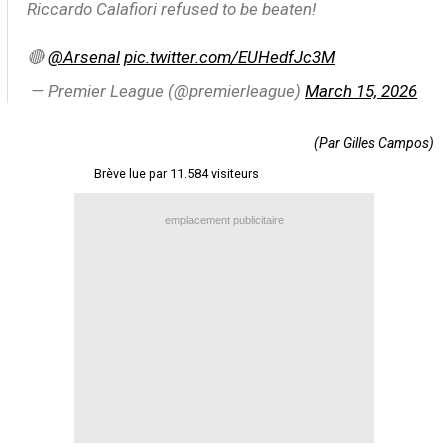
Riccardo Calafiori refused to be beaten!
Contact / Signaler un bug
🔴
@Arsenal
pic.twitter.com/EUHedfJc3M
Recrutement Maxifoot
— Premier League (@premierleague)
March 15, 2026
Mentions légales
site web Maxifoot.fr
(Par Gilles Campos)
Brève lue par 11.584 visiteurs
emplacement publicitaire