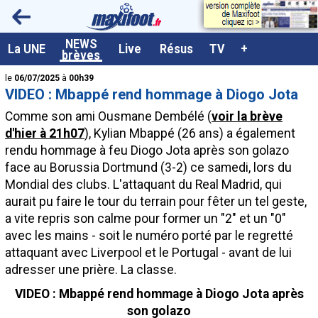
<
NEWS
A la UNE
La UNE
Live
Résus
TV
+
brèves
Dernières brèves
le
06/07/2025
à
00h39
VIDEO : Mbappé rend hommage à Diogo Jota
Live / Matchs en direct
Comme son ami Ousmane Dembélé (
voir la brève
Résultats et Classements
d'hier à 21h07
), Kylian Mbappé (26 ans) a également
rendu hommage à feu Diogo Jota après son golazo
Class. buteurs européens
face au Borussia Dortmund (3-2) ce samedi, lors du
Programme TV foot
Mondial des clubs. L'attaquant du Real Madrid, qui
aurait pu faire le tour du terrain pour fêter un tel geste,
Vidéos
a vite repris son calme pour former un "2" et un "0"
Sondages
avec les mains - soit le numéro porté par le regretté
attaquant avec Liverpool et le Portugal - avant de lui
Tableau transferts L1
adresser une prière. La classe.
Taille de la police
VIDEO : Mbappé rend hommage à Diogo Jota après
Paramètrages / Options
son golazo