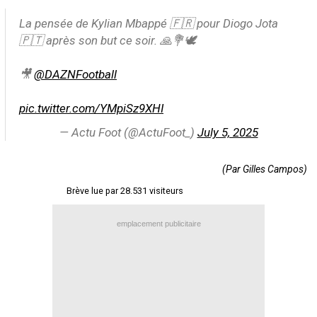
Contact / Signaler un bug
La pensée de Kylian Mbappé 🇫🇷 pour Diogo Jota
🇵🇹 après son but ce soir. 🙏💐🕊️
Recrutement Maxifoot
Mentions légales
🎥
@DAZNFootball
site web Maxifoot.fr
pic.twitter.com/YMpiSz9XHI
— Actu Foot (@ActuFoot_)
July 5, 2025
(Par Gilles Campos)
Brève lue par 28.531 visiteurs
emplacement publicitaire