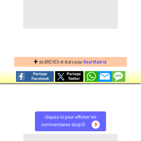
+
de BREVES et stats pour
Real Madrid
Partage
Partage
Facebook
Twitter
cliquez ici pour afficher les
commentaires disqUS
3