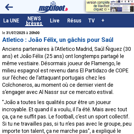
<
NEWS
A la UNE
La UNE
Live
Résus
TV
+
brèves
Dernières brèves
le
31/07/2025
à
20h00
Atletico : João Félix, un gâchis pour Saúl
Live / Matchs en direct
Anciens partenaires à l’Atletico Madrid, Saúl Ñiguez (30
Résultats et Classements
ans) et João Félix (25 ans) ont longtemps partagé le
même vestiaire. Désormais joueur de Flamengo, le
Class. buteurs européens
milieu espagnol est revenu dans El Partidazo de COPE
Programme TV foot
sur l’échec de l’attaquant portugais chez les
Colchoneros, au moment où ce dernier vient de
Vidéos
s’engager avec Al Nassr sur ce mercato estival.
Sondages
"João a toutes les qualités pour être un joueur
Tableau transferts L1
incroyable. Et quand il a voulu, il l’a été. Mais avec tout
ça, ça ne suffit pas. Le football, c’est un sport collectif.
Taille de la police
Si tu ne travailles pas, si tu n’es pas avec le groupe, peu
Paramètrages / Options
importe ton talent, ça ne marche pas", a expliqué le