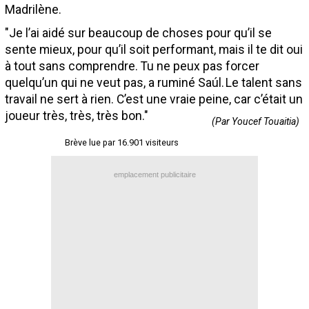
Madrilène.
Contact / Signaler un bug
"Je l’ai aidé sur beaucoup de choses pour qu’il se
Recrutement Maxifoot
sente mieux, pour qu’il soit performant, mais il te dit oui
à tout sans comprendre. Tu ne peux pas forcer
Mentions légales
quelqu’un qui ne veut pas, a ruminé Saúl. Le talent sans
site web Maxifoot.fr
travail ne sert à rien. C’est une vraie peine, car c’était un
joueur très, très, très bon."
(Par Youcef Touaitia)
Brève lue par 16.901 visiteurs
emplacement publicitaire