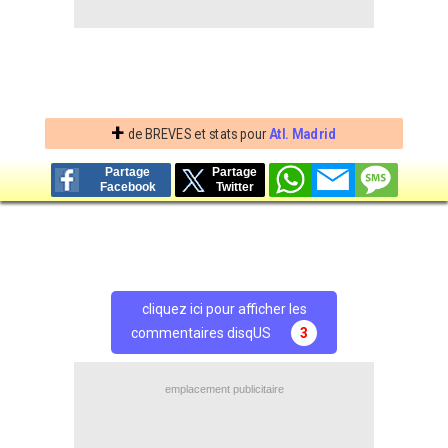
+
de BREVES et stats pour
Atl. Madrid
Partage
Partage
Facebook
Twitter
cliquez ici pour afficher les
commentaires disqUS
3
emplacement publicitaire