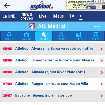
NEWS
A la UNE
La UNE
Live
Résus
TV
+
brèves
Dernières brèves
Atl. Madrid
Live / Matchs en direct
RÉSULT.
CALEND.
BRÈVES
JOUEURS
STATS
EQ. TYPE
Résultats et Classements
Atletico : Alvarez, le Barça va revoir son offre
08/08
Class. buteurs européens
Programme TV foot
Atletico : Simeone ferme la porte pour Alvarez
08/08
Vidéos
Atletico : Almada rejoint River Plate (off.)
08/08
Sondages
Atletico : Ruggeri en route pour Aston Villa
07/08
Tableau transferts L1
Taille de la police
Espagne : Baena, triplé historique
20/07
Paramètrages / Options