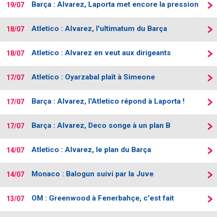
Barça : Alvarez, Laporta met encore la pression
19/07
Contact / Signaler un bug
Atletico : Alvarez, l'ultimatum du Barça
Recrutement Maxifoot
18/07
Mentions légales
Atletico : Alvarez en veut aux dirigeants
18/07
site web Maxifoot.fr
Atletico : Oyarzabal plaît à Simeone
17/07
Barça : Alvarez, l'Atletico répond à Laporta !
17/07
Barça : Alvarez, Deco songe à un plan B
17/07
Atletico : Alvarez, le plan du Barça
14/07
Monaco : Balogun suivi par la Juve
14/07
OM : Greenwood à Fenerbahçe, c'est fait
13/07