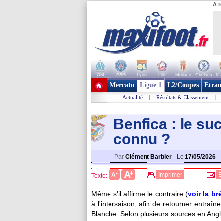
A r
OM
PSG
Lyon
Lille
Monaco
Chelsea
Ma
+ de clubs
Mercato
Ligue 1
L2/Coupes
Etran
Actualité
|
Résultats & Classement
|
Benfica : le s
conn
u ?
Par
Clément Barbier
-
Le
17/05/2026
+
A
-
A
Imprimer
Texte:
Même s'il affirme le contraire (
voir la b
à l'intersaison, afin de retourner entraîn
Blanche. Selon plusieurs sources en Angle