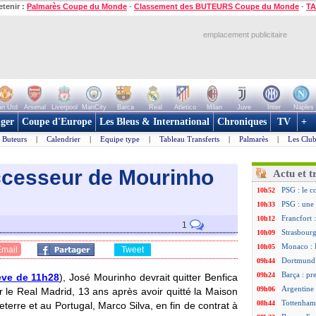
etenir :
Palmarès Coupe du Monde
-
Classement des BUTEURS Coupe du Monde
-
TA
emplacement publicitaire
n Utd
Arsenal
Liverpool
ManCity
Barca
Real
Atletico
Milan
Juve
Inter
Naples
ger
Coupe d'Europe
Les Bleus & International
Chroniques
TV
+
Buteurs
|
Calendrier
|
Equipe type
|
Tableau Transferts
|
Palmarès
|
Les Club
uccesseur de Mourinho
Actu et t
PSG : le c
10h52
PSG : une 
10h33
Francfort 
10h12
1
Strasbourg
10h09
Monaco : F
10h05
Email
Tweet
Dortmund 
09h44
Barça : pr
09h24
rève de 11h28
), José Mourinho devrait quitter Benfica
Argentine 
09h06
er le Real Madrid, 13 ans après avoir quitté la Maison
Tottenham
08h44
terre et au Portugal, Marco Silva, en fin de contrat à