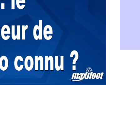
Galatasara
06/08
Southampto
06/08
Real : Vini
06/08
VIDEO : un
06/08
Real : Dio
06/08
Real : Rodr
06/08
PSG : Aklio
06/08
Médias : la
06/08
PSG : pas d
06/08
Real : ça s
06/08
Barça : Fe
06/08
FIFA : des 
06/08
Abha : c'est
06/08
Real : rép
06/08
Arsenal : N
06/08
Al-Ahli : D
06/08
PSG : Luis 
06/08
Monaco : P
05/08
Rennes : Za
05/08
Rennes : u
05/08
VIDEO : Th
05/08
Dunkerque 
05/08
Lyon : Man
05/08