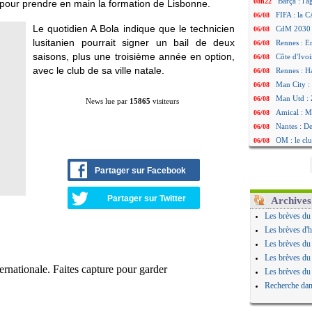
Barça : l'
08h22
pour prendre en main la formation de Lisbonne.
FIFA : la C
06/08
Le quotidien A Bola indique que le technicien
CdM 2030 :
06/08
lusitanien pourrait signer un bail de deux
Rennes : Em
06/08
saisons, plus une troisième année en option,
Côte d'Ivoi
06/08
avec le club de sa ville natale.
Rennes : H
06/08
Man City :
06/08
Man Utd : Z
06/08
News lue par
15865
visiteurs
Amical : M
06/08
Nantes : De
06/08
OM : le clu
06/08
Monaco : l
06/08
FIFA : Teb
06/08
Partager sur Facebook
FIFA : l'UE
06/08
PSG : Teba
06/08
Partager sur Twitter
Archives
Real : Vini
06/08
Les brèves du
Lyon : Man
06/08
Les brèves d'h
OM : une o
06/08
Les brèves du
Real : c'es
06/08
Les brèves du
Troyes : Ju
06/08
Les brèves du
PSG : Aklio
06/08
Recherche dan
OM : une o
06/08
PSG : cont
06/08