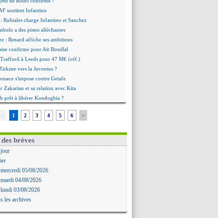
agent de Rodri confirme !
AF soutient Infantino
 Rubiales charge Infantino et Sanchez
bolo a des pistes alléchantes
re : Renard affiche ses ambitions
aise confirme pour Aït Boudlal
 Trafford à Leeds pour 47 M€ (off.)
irkzee vers la Juventus ?
onaco s'impose contre Getafe
r Zakarian et sa relation avec Kita
b prêt à libérer Kondogbia ?
e message touchant d'Akliouche
<
1
2
3
4
5
6
>
as en remet une couche
FA maintient la pression
s encense Luis Enrique
 des brèves
cius jusqu'en 2032 (officiel)
 jour
gala va rejoindre Getafe
ier
ffre refusée pour Aguerd
 mercredi 05/08/2026
t confirmé pour Vinicius
 mardi 04/08/2026
nior Diaz jusqu'en 2030 (officiel)
 lundi 03/08/2026
uche a signé (officiel)
s les archives
ffre pour Bulka
rat signé pour Akliouche