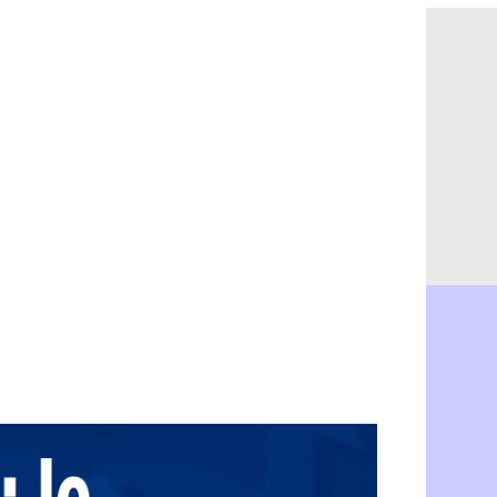
Ouganda : 
06/08
Arsenal : A
06/08
Chelsea : P
06/08
FIFA : le 
06/08
PSG : l'ét
06/08
Bologne : D
06/08
OM : accor
06/08
OM : Medi
06/08
Uruguay : 
06/08
Séville : J
06/08
PSG : Ndja
06/08
Real : Dio
06/08
Man City : 
06/08
Rennes : A
06/08
Aston Villa
06/08
OM : une a
06/08
Le Havre : 
06/08
Trabzonspor
06/08
Bordeaux :
06/08
FIFA : Al-K
06/08
Fenerbahçe
06/08
Bordeaux : 
06/08