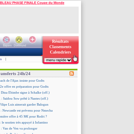
BLEAU PHASE FINALE Coupe du Monde
Résultats
Bayern
Dortmund
Classements
Calendriers
s
|
ransferts 24h/24
oach de l'Ajax insiste pour Godts
2e offre en préparation pour Godts
: Dina Ebimbe signe à Schalke (off.)
 : Saïdou Sow prêté à Nantes (off.)
ilipe Luis aimerait garder Balogun
: Newcastle est prévenu pour Nmecha
emière offre à 45 M€ pour Rodri ?
: le soutien très appuyé à Infantino
 : Van de Ven va prolonger