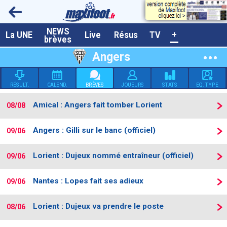
NEWS
A la UNE
La UNE
Live
Résus
TV
+
brèves
Dernières brèves
Angers
Live / Matchs en direct
RÉSULT.
CALEND.
BRÈVES
JOUEURS
STATS
EQ. TYPE
Résultats et Classements
Amical : Angers fait tomber Lorient
08/08
Class. buteurs européens
Programme TV foot
Angers : Gilli sur le banc (officiel)
09/06
Vidéos
Lorient : Dujeux nommé entraîneur (officiel)
09/06
Sondages
Nantes : Lopes fait ses adieux
09/06
Tableau transferts L1
Taille de la police
Lorient : Dujeux va prendre le poste
08/06
Paramètrages / Options