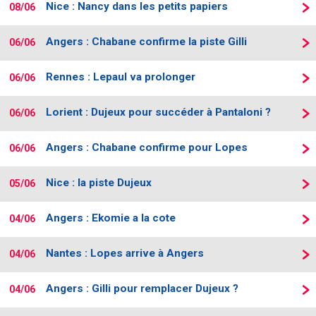
Nice : Nancy dans les petits papiers
08/06
Contact / Signaler un bug
Angers : Chabane confirme la piste Gilli
Recrutement Maxifoot
06/06
Mentions légales
Rennes : Lepaul va prolonger
06/06
site web Maxifoot.fr
Lorient : Dujeux pour succéder à Pantaloni ?
06/06
Angers : Chabane confirme pour Lopes
06/06
Nice : la piste Dujeux
05/06
Angers : Ekomie a la cote
04/06
Nantes : Lopes arrive à Angers
04/06
Angers : Gilli pour remplacer Dujeux ?
04/06