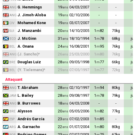
G. Hemmings
19
04/03/2007
-
-
ans
ANG
J. Jimoh-Aloba
19
02/10/2006
-
-
ans
ANG
Mohamed Kone
19
03/07/2007
-
-
ans
CIV
J. Manzambi
20
14/10/2005
1
82
75
kg
ans
m
SUI
J. McGinn
31
18/10/1994
1
78
68
kg
ju
ans
m
ECO
A. Onana
24
16/08/2001
1
95
76
kg
ju
ans
m
BEL
(J. Sancho)
*
26
25/03/2000
1
80
76
kg
ju
ans
m
ANG
Douglas Luiz
28
09/05/1998
1
77
66
kg
ju
ans
m
BRE
(Y. Tielemans)
*
29
07/05/1997
1
77
72
kg
ju
ans
m
BEL
Attaquant
T. Abraham
28
02/10/1997
1
94
80
kg
ju
ans
m
ANG
L. Bailey
28
09/08/1997
1
78
79
kg
ju
ans
m
JAM
B. Burrowes
18
04/03/2008
-
-
ans
ANG
Alysson
20
05/05/2006
1
82
77
kg
ans
m
BRE
Andrés García
23
07/02/2003
1
85
-
ans
m
ESP
A. Garnacho
22
01/07/2004
1
80
80
kg
ju
ans
m
ARG
Rodrigo Gomes
23
07/07/2003
1
75
67
kg
ju
ans
m
POR