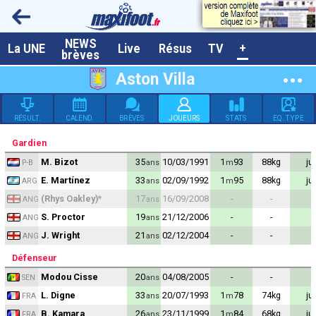
NEWS
A la UNE
La UNE
Live
Résus
TV
+
brèves
Dernières brèves
Aston Villa
Live / Matchs en direct
RÉSULT.
CALEND.
BRÈVES
JOUEURS
STATS
EQ. TYPE
Résultats et Classements
Gardien
Class. buteurs européens
M. Bizot
35
10/03/1991
1
93
88
kg
ju
ans
m
P-B
Programme TV foot
E. Martínez
33
02/09/1992
1
95
88
kg
ju
ans
m
ARG
(Rhys Oakley)
*
17
16/09/2008
-
-
ans
ANG
Vidéos
S. Proctor
19
21/12/2006
-
-
ans
ANG
Sondages
J. Wright
21
02/12/2004
-
-
ans
ANG
Tableau transferts L1
Défenseur
Modou Cisse
20
04/08/2005
-
-
ans
SEN
Taille de la police
L. Digne
33
20/07/1993
1
78
74
kg
ju
ans
m
FRA
Paramètrages / Options
B. Kamara
26
23/11/1999
1
84
68
kg
ju
ans
m
FRA