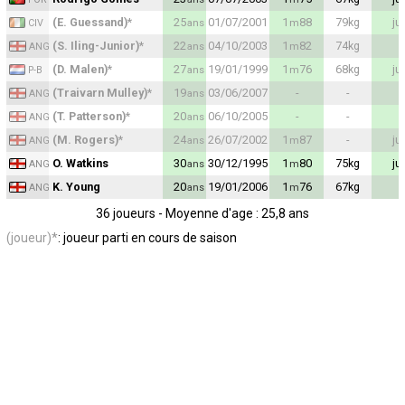
(E. Guessand)
*
25
01/07/2001
1
88
79
kg
ju
ans
m
CIV
(S. Iling-Junior)
*
22
04/10/2003
1
82
74
kg
ans
m
ANG
(D. Malen)
*
27
19/01/1999
1
76
68
kg
ju
ans
m
P-B
(Traivarn Mulley)
*
19
03/06/2007
-
-
ans
ANG
(T. Patterson)
*
20
06/10/2005
-
-
ans
ANG
(M. Rogers)
*
24
26/07/2002
1
87
-
ju
ans
m
ANG
O. Watkins
30
30/12/1995
1
80
75
kg
ju
ans
m
ANG
K. Young
20
19/01/2006
1
76
67
kg
ans
m
ANG
36 joueurs - Moyenne d'age : 25,8 ans
(joueur)*
: joueur parti en cours de saison
Maxifoot recrute
^ retour en haut de page ^
version web complète