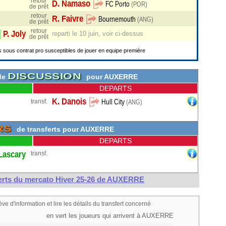
retour
Paris FC
de prêt
retour
FC Cologne
(ALL)
de prêt
retour
reparti le 10 juin, voir ci-dessus
(CHI)
de prêt
s sous contrat pro susceptibles de jouer en equipe première
le
DISCUSSION
 de
pour AUXERRE
)
DEPARTS
transf.
P. Nardi
RS
de transferts pour AUXERRE
D. Léon
Kaiserslautern
(ALL)
DEPARTS
transf.
L. Sinayoko
FC Porto
(POR)
G. Mensah
Bournemouth
(ANG)
ferts du mercato Hiver 25-26 de AUXERRE
ALL)
X. Wei
ève d'information et lire les détails du transfert concerné
S. Fofana
en vert les joueurs qui arrivent à AUXERRE