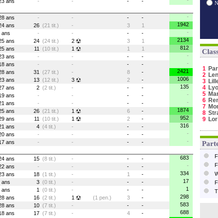
-
23 ans
-
-
-
-
-
28 ans
-
-
-
-
1942
24 ans
26
(21 tit.)
-
3
1
-
ans
-
-
-
-
2134
25 ans
24
(24 tit.)
2
3
1
812
25 ans
11
(10 tit.)
1
1
1
Clas
-
23 ans
-
-
-
-
-
18 ans
-
-
-
-
1
Par
2421
28 ans
31
(27 tit.)
-
8
-
2
Le
1006
23 ans
13
(12 tit.)
3
2
-
3
Lill
135
4
Ly
27 ans
2
(2 tit.)
-
-
-
5
Mar
-
19 ans
-
-
-
-
6
Re
-
21 ans
-
-
-
-
7
Mo
1874
25 ans
26
(21 tit.)
1
6
-
8
Str
952
29 ans
11
(10 tit.)
1
2
-
9
Lor
316
21 ans
4
(4 tit.)
-
-
-
-
20 ans
-
-
-
-
-
17 ans
-
-
-
-
Parte
F
683
24 ans
15
(8 tit.)
-
-
-
F
-
22 ans
-
-
-
-
334
W
23 ans
18
(1 tit.)
-
1
-
17
ans
3
(0 tit.)
-
-
-
F
1
ans
1
(0 tit.)
-
-
-
T
298
28 ans
16
(2 tit.)
1
(1 pen.)
3
-
583
28 ans
10
(7 tit.)
-
-
-
688
18 ans
17
(7 tit.)
-
4
-