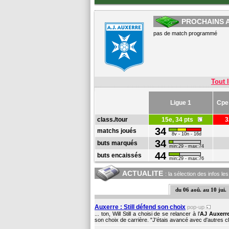
PROCHAINS 
pas de match programmé
Tout l
Ligue 1
Cpe
class./tour
15e, 34 pts
34
matchs joués
8v - 10n - 16d
34
buts marqués
min:29 - max:74
44
buts encaissés
min:29 - max:76
ACTUALITE
: la sélection des infos le
du 06 aoû. au 10 jui.
Auxerre : Still défend son choix
pop-up
... ton, Will Still a choisi de se relancer à l’
AJ Auxerr
son choix de carrière. "J'étais avancé avec d'autres c