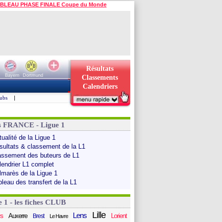
BLEAU PHASE FINALE Coupe du Monde
Résultats
Bayern
Dortmund
Classements
Calendriers
ubs
|
s FRANCE - Ligue 1
ualité de la Ligue 1
sultats & classement de la L1
assement des buteurs de L1
lendrier L1 complet
lmarès de la Ligue 1
bleau des transfert de la L1
e 1 - les fiches CLUB
Lille
Lens
s
Auxerre
Lorient
Brest
Le Havre