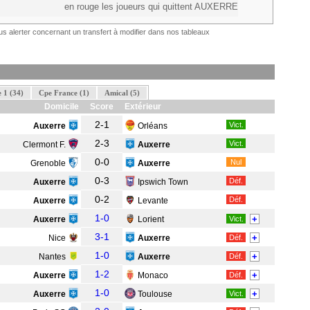
M. Diop
en rouge les joueurs qui quittent AUXERRE
R. Faivre
s alerter concernant un transfert à modifier dans nos tableaux
Hull City
(ANG)
D. Namaso
A. Piedfort
 1 (34)
Cpe France (1)
Amical (5)
P. Joly
Domicile
Score
Extérieur
2-1
Vict.
Auxerre
Orléans
D. Namaso
2-3
Vict.
Clermont F.
Auxerre
R. Faivre
0-0
Nul
Grenoble
Auxerre
P. Joly
0-3
Déf.
Auxerre
Ipswich Town
0-2
Déf.
Auxerre
Levante
1-0
+
Auxerre
Lorient
Vict.
3-1
+
Nice
Auxerre
Déf.
1-0
+
Nantes
Auxerre
Déf.
1-2
+
Auxerre
Monaco
Déf.
1-0
+
K. Danois
Auxerre
Toulouse
Vict.