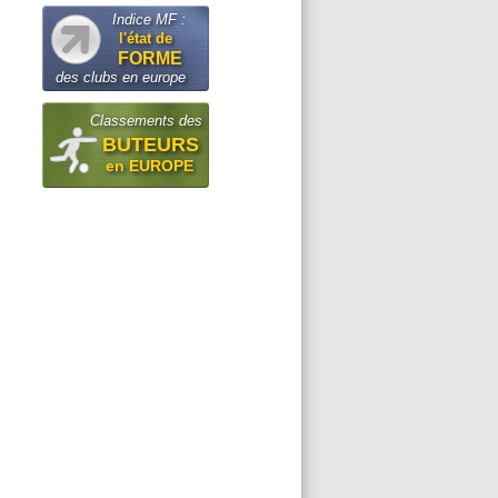
Indice MF :
l'état de
FORME
des clubs en europe
Classements des
BUTEURS
en EUROPE