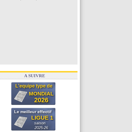
A SUIVRE
L'equipe type de
MONDIAL
2026
Le meilleur effectif
LIGUE 1
saison
2025-26