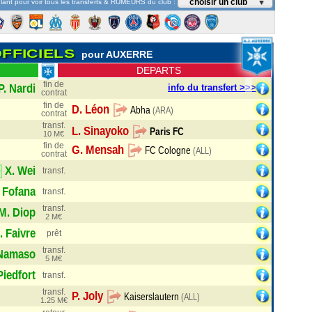
choisir un club
lant pour voir tous les transferts & RUMEURS du club :
▼
FFICIELS
pour AUXERRE
DEPARTS
fin de
info du transfert >>>
contrat
fin de
contrat
transf.
10 M€
fin de
contrat
transf.
transf.
transf.
2 M€
prêt
transf.
5 M€
G)
transf.
transf.
Abha
(ARA)
1.25 M€