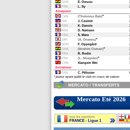
GHA
E. Owusu
FRA
L. Sy
Attaquant
*
CAN
(Thelonius Bair)
HAI
J. Casimir
FRA
K. Danois
ANG
D. Namaso
FRA
S. Mara
*
JAP
(A. Onaiwu)
NOR
F. Oppegård
*
GHA
(Ibrahim Osman)
FRA
R. Rodin
*
FRA
(L. Sinayoko)
CHN
Xiangxin Wei
Entraineur
FRA
C. Pélissier
* joueur ayant quitté le club en cours de saison
MERCATO / TRANSFERTS
Mercato Eté 2026
tous les transferts
FRANCE - Ligue 1