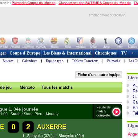
etenir :
Palmarès Coupe du Monde
-
Classement des BUTEURS Coupe du Monde
-
TA
emplacement publicitaire
n Utd
Arsenal
Liverpool
ManCity
Barca
Real
Atletico
Milan
Juve
Inter
Naples
ger
Coupe d'Europe
Les Bleus & International
Chroniques
TV
+
Buteurs
|
Calendrier
|
Equipe type
|
Tableau Transferts
|
Palmarès
|
Les Cl
Fiche d'une autre équipe
Lien
Act
 de jeu
Mercato
Tous les matchs
Ré
Cl
Ca
Feuille de
Pa
ue 1, 34e journée
match
Ta
21h00 |
Stade :
Stade Pierre-Mauroy
complète
0
2
LE
AUXERRE
Ligu
Anger
L. Sinayoko (32e)
,
L. Sinayoko (90e)