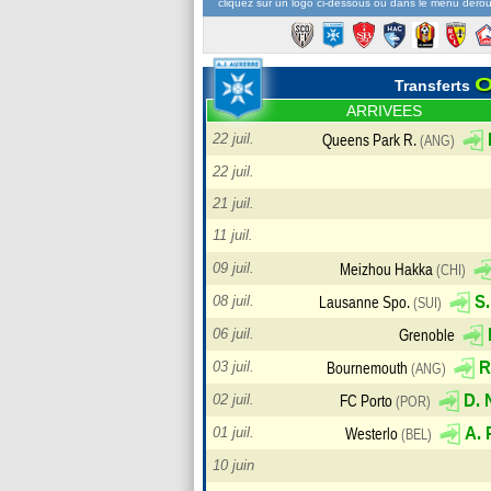
cliquez sur un logo ci-dessous ou dans le menu dérou
O
Transferts
ARRIVEES
22 juil.
22 juil.
21 juil.
11 juil.
09 juil.
08 juil.
06 juil.
03 juil.
02 juil.
Queens Park R.
(AN
01 juil.
10 juin