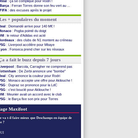
Real
: ça se complique pour Rodri !
Barça
: Ferran Torres donne son feu vert au ...
FIFA
: des excuses après le projet
Abha
: c'est fait pour Fekir (officiel)
Les + populaires du moment
Real
: réponse imminente de Vinicius
Arsenal
: Nørgaard transféré à Everton (off.)
Real
: Diomandé arrive pour 140 M€ !
Al-Ahli
: Deschamps a discuté !
Monaco
: Pogba pointé du doigt
PSG
: Luis Enrique satisfait malgré tout
OM
: le retour d'Adidas est acté
Monaco
: Pogba pointé du doigt
Bordeaux
: des clubs de N1 montent au créneau
Rennes
: Zabiri n'est pas fan de la L1
PSG
: Liverpool accélère pour Mbaye
Rennes
: une offre de Fulham pour Aït Boudlal
Lyon
: Fonseca prend cher sur les réseaux
VIDEO
: Thomasson et Cresswell réconciliés
Trabzonspor
: une annonce pour Salah !
Dunkerque
: Nzonzi avait des pistes en L1
EdF
: Infantino complimente Mbappé
Ça a fait le buzz depuis 7 jours
Lyon
: Mangala sur le départ
Amical
: Arsenal s'incline face au Real Betis
Liverpool
: Barcola, Carragher ne comprend pas
Amical
: lourde défaite pour le PSG
Tottenham
: De Zerbi annonce une "bombe"
Man City
: Maresca flou pour Reijnders
Real
: City annonce la couleur pour Rodri
LdC
: Fenerbahçe prend une belle option
PSG
: Monaco accepte une offre pour Akliouche !
Al-Diriyah
: Mbemba arrive libre (officiel)
PSG
: Dupraz se prononce pour la LdC
PSG
: c'est bouclé pour Akliouche !
Voir les brèves précédentes
OM
: Meunier avait un accord avec le club
PSG
: le Barça fixe son prix pour Torres
Barça
: Torres souhaite rejoindre le PSG !
FIFA
: Infantino sollicite Trump
age Maxifoot
e va t-il faire mieux que Deschamps en équipe de
e ?
UI