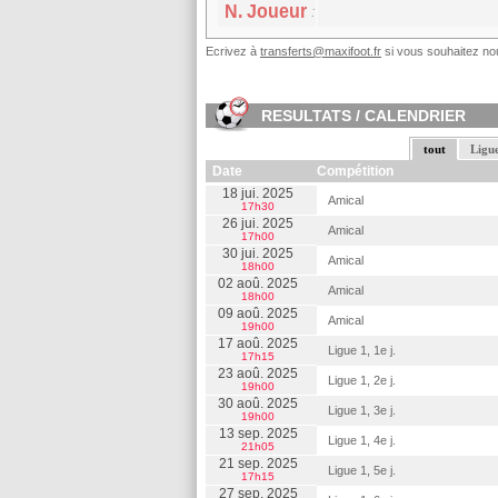
:
Ecrivez à
transferts@maxifoot.fr
si vous souhaitez nou
RESULTATS / CALENDRIER
tout
Ligue
Date
Compétition
18 jui. 2025
Amical
17h30
Lens
26 jui. 2025
Amical
17h00
30 jui. 2025
Amical
18h00
02 aoû. 2025
Amical
18h00
09 aoû. 2025
Amical
19h00
17 aoû. 2025
Ligue 1, 1e j.
N. Joueur
17h15
23 aoû. 2025
Ligue 1, 2e j.
19h00
N. Joueur
30 aoû. 2025
Ligue 1, 3e j.
19h00
13 sep. 2025
Ligue 1, 4e j.
21h05
21 sep. 2025
Ligue 1, 5e j.
17h15
27 sep. 2025