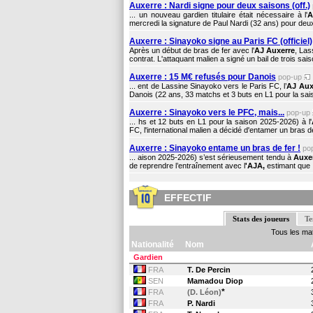
Auxerre : Nardi signe pour deux saisons (off.)
... un nouveau gardien titulaire était nécessaire à l'
A
mercredi la signature de Paul Nardi (32 ans) pour deux 
Auxerre : Sinayoko signe au Paris FC (officiel)
Après un début de bras de fer avec l'
AJ Auxerre
, Las
contrat. L'attaquant malien a signé un bail de trois sais
Auxerre : 15 M€ refusés pour Danois
pop-up
... ent de Lassine Sinayoko vers le Paris FC, l’
AJ Aux
Danois (22 ans, 33 matchs et 3 buts en L1 pour la saiso
Auxerre : Sinayoko vers le PFC, mais...
pop-up
... hs et 12 buts en L1 pour la saison 2025-2026) à l'
FC, l'international malien a décidé d'entamer un bras d
Auxerre : Sinayoko entame un bras de fer !
po
... aison 2025-2026) s’est sérieusement tendu à
Auxe
de reprendre l’entraînement avec l
'AJA,
estimant que .
EFFECTIF
Stats des joueurs
Te
Tous les ma
Nationalité
Nom
Gardien
FRA
T. De Percin
SEN
Mamadou Diop
*
FRA
(D. Léon)
FRA
P. Nardi