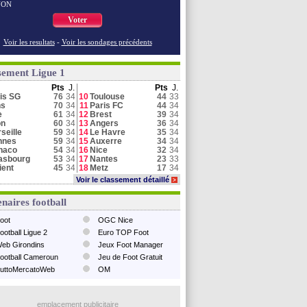
NON
Voter
Voir les resultats
-
Voir les sondages précédents
sement Ligue 1
Pts
J.
Pts
J.
is SG
76
34
10
Toulouse
44
33
ns
70
34
11
Paris FC
44
34
e
61
34
12
Brest
39
34
on
60
34
13
Angers
36
34
seille
59
34
14
Le Havre
35
34
nnes
59
34
15
Auxerre
34
34
naco
54
34
16
Nice
32
34
asbourg
53
34
17
Nantes
23
33
ient
45
34
18
Metz
17
34
Voir le classement détaillé
>
naires football
oot
OGC Nice
ootball Ligue 2
Euro TOP Foot
eb Girondins
Jeux Foot Manager
ootball Cameroun
Jeu de Foot Gratuit
uttoMercatoWeb
OM
emplacement publicitaire