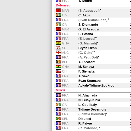
FRA
T. Negrel
Défenseur
*
MAR
(S. Agouzoul)
CIV
C. Akpa
*
FRA
(Evan Diamalunda)
CIV
S. Diomandé
MAR
O. El Azzouzi
FRA
S. Fofana
*
FRA
(E. Legros)
*
GHA
(G. Mensah)
SUI
Bryan Okoh
*
ANG
(G. Osho)
*
FRA
(A. Petit Dol)
BEL
A. Piedfort
GHA
M. Senaya
CHI
F. Sierralta
FRA
T. Siwe
FRA
Evan Soumare
FRA
Ackah-Tidiane Zoukrou
Milieu
FRA
N. Ahamada
FRA
N. Buayi-Kiala
CIV
L. Coulibaly
FRA
Tidiane Devernois
*
FRA
(Lamfia Dioubate)
SEN
Dioussé
FRA
R. Faivre
*
FRA
(R. Matondo)