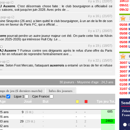
10h13
il y a 15 j. (22/07)
pop-up
09h51
J Auxerre
. C'est désormais chose faite : le club bourguignon a officialisé ce
saisons, soit jusqu'en juin 2028. Avec près de ...
09h32
09h11
il y a 16 j. (21/07)
pop-up
08h57
sine Sinayoko (26 ans) a bien quitté le club bourguignon, à un an de la fin de son
08h39
ons en faveur du Paris FC, qui a official ...
05/08
08h22
05/08
il y a 17 j. (20/07)
00h06
05/08
erre
pourrait perdre un autre joueur majeur cet été. On parle cette fois de Kévin
05/08
05/08
n 2025-2026) qui intéresse Hull City. Le ...
05/08
05/08
05/08
il y a 19 j. (18/07)
04/08
05/08
AJ Auxerre
? Furieux contre ses dirigeants après le refus d'une offre du Paris
04/08
05/08
e fer en refusant de reprendre l'entraînement ave ...
04/08
05/08
il y a 22 j. (15/07)
p-up
05/08
30/07
rre
. Selon Foot Mercato, l’attaquant
auxerrois
a entamé un bras de fer et refuse
05/08
30/07
..
05/08
30/07
05/08
30/07
05/08
02/08
30 joueurs - Moyenne d'age : 24,3 ans
01/08
31/07
mps de jeu (6 derniers matchs)
Infos des joueurs
02/08
tchs
Ligue 1
Cpe France
01/08
Age
Joué
But
Tps jeu Tot.
03/08
Sond
Zidan
685
25 ans
9
(6 tit.)
-
-
-
Franc
-
26 ans
-
-
-
-
2463
33 ans
29
(29 tit.)
-
1
2
O
-
32 ans
-
-
-
-