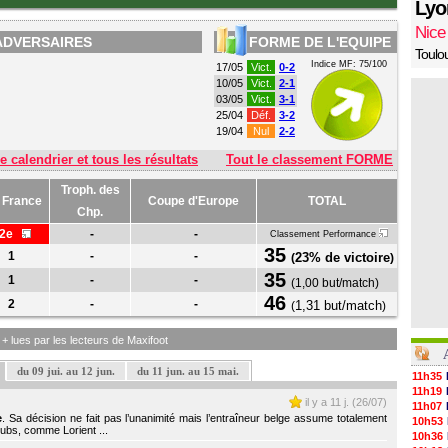
Lyo
Nice
ADVERSAIRES
FORME DE L'EQUIPE
Toulo
Indice MF: 75/100
17/05
Vict.
0-2
10/05
Vict.
2-1
03/05
Vict.
3-1
25/04
Déf.
3-2
19/04
Nul
2-2
e calendrier et tous les résultats
Tout le classement FORME
Troph. des
 France
Coupe d'Europe
TOTAL
Chp.
32e
-
-
Classement Performance
35
1
-
-
23% de victoire
(
)
35
1
-
-
(
1,00 but/match
)
46
2
-
-
1,31 but/match
(
)
s + lues par les lecteurs de Maxifoot
du 09 jui. au 12 jun.
du 11 jun. au 15 mai.
11h35
11h19
il y a 11 j. (26/07)
11h07
e
. Sa décision ne fait pas l’unanimité mais l’entraîneur belge assume totalement
10h53
lubs, comme Lorient ...
10h36