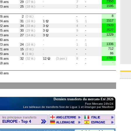
2350
28 ans
29
(27 tit.)
-
7
-
1595
23 ans
25
(18 tit.)
-
2
-
8
26 ans
2
(0 tit.)
-
-
-
1517
24 ans
31
(16 tit.)
1
5
1
2920
22 ans
34
(33 tit.)
3
4
-
2527
25 ans
30
(29 tit.)
3
9
-
1229
23 ans
27
(14 tit.)
3
-
-
-
30 ans
-
-
-
-
1336
23 ans
24
(16 tit.)
-
1
1
712
21 ans
15
(8 tit.)
-
-
-
86
20 ans
4
(1 tit.)
-
-
-
2781
26 ans
32
(32 tit.)
12
(3 pen.)
8
-
-
18 ans
-
-
-
-
60 ans
Derniers transferts du mercato Eté 2026
Foot Mercato 24h/24
Les tableaux de transferts foot de Ligue 1 et étranger par Maxifoot
les principaux transferts
ANGLETERRE
ITALIE
EUROPE - Top 4
ALLEMAGNE
ESPAGNE