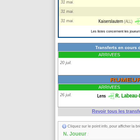
31 mai.
31 mai.
31 mai.
Meizhou Hakka
Les listes concernent les joueur
Lausanne Spo.
(SUI)
Grenob
Transferts en cours
Bournemouth
(ANG
ARRIVEES
20 juil.
FC Porto
(POR)
Westerlo
(BEL)
RUMEU
ARRIVEES
26 juil.
Revoir tous les trans
Kaiserslautern
(
Cliquez sur le point info, pour afficher la br
: