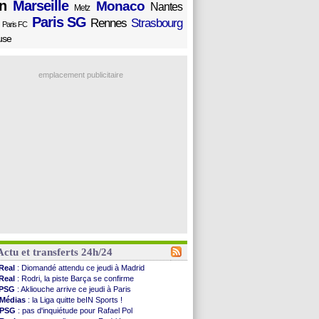
n
Marseille
Monaco
Nantes
Metz
Paris SG
Rennes
Strasbourg
Paris FC
use
emplacement publicitaire
Actu et transferts 24h/24
Real
: Diomandé attendu ce jeudi à Madrid
Real
: Rodri, la piste Barça se confirme
PSG
: Akliouche arrive ce jeudi à Paris
Médias
: la Liga quitte beIN Sports !
PSG
: pas d'inquiétude pour Rafael Pol