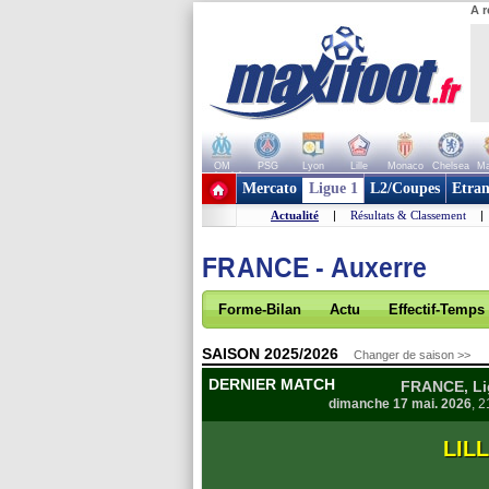
A r
OM
PSG
Lyon
Lille
Monaco
Chelsea
Ma
+ de clubs
Mercato
Ligue 1
L2/Coupes
Etran
Actualité
|
Résultats & Classement
|
FRANCE - Auxerre
Forme-Bilan
Actu
Effectif-Temps
SAISON 2025/2026
Changer de saison >>
DERNIER MATCH
FRANCE, Lig
dimanche 17 mai. 2026
, 
LIL