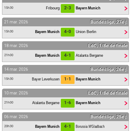
2-3
Fribourg
Bayern Munich
15h30
Bundesliga, 27e j.
21 mar. 2026
4-0
Bayern Munich
Union Berlin
15h30
LdC, 1/8e de finale
18 mar. 2026
4-1
Bayern Munich
Atalanta Bergame
21h00
Bundesliga, 26e j.
14 mar. 2026
1-1
Bayer Leverkusen
Bayern Munich
15h30
LdC, 1/8e de finale
10 mar. 2026
1-6
Atalanta Bergame
Bayern Munich
21h00
Bundesliga, 25e j.
06 mar. 2026
4-1
Bayern Munich
Borussia M'Gladbach
20h30