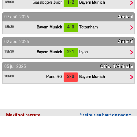
1-2
Grasshoppers Zurich
Bayern Munich
18h00
Amical
07 aoû. 2025
4-0
Bayern Munich
Tottenham
18h30
Amical
02 aoû. 2025
2-1
Bayern Munich
Lyon
15h30
CMc, 1/4 finale
05 jui. 2025
2-0
Paris SG
Bayern Munich
18h00
Maxifoot recrute
^ retour en haut de page ^
version web complète