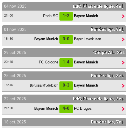
LdC, Phase de ligue, 4e j.
04 nov. 2025
1-2
Paris SG
Bayern Munich
21h00
Bundesliga, 9e j.
01 nov. 2025
3-0
Bayern Munich
Bayer Leverkusen
18h30
Coupe All., 2e t
29 oct. 2025
1-4
FC Cologne
Bayern Munich
20h45
Bundesliga, 8e j.
25 oct. 2025
0-3
Borussia M'Gladbach
Bayern Munich
15h45
LdC, Phase de ligue, 3e j.
22 oct. 2025
4-0
Bayern Munich
FC Bruges
21h00
Bundesliga, 7e j.
18 oct. 2025