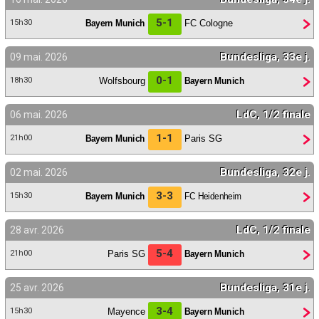
Contact / Signaler un bug
5-1
Bayern Munich
FC Cologne
15h30
Recrutement Maxifoot
Bundesliga, 33e j.
09 mai. 2026
Mentions légales
0-1
Wolfsbourg
Bayern Munich
18h30
site web Maxifoot.fr
LdC, 1/2 finale
06 mai. 2026
1-1
Bayern Munich
Paris SG
21h00
Bundesliga, 32e j.
02 mai. 2026
3-3
Bayern Munich
FC Heidenheim
15h30
LdC, 1/2 finale
28 avr. 2026
5-4
Paris SG
Bayern Munich
21h00
Bundesliga, 31e j.
25 avr. 2026
3-4
Mayence
Bayern Munich
15h30