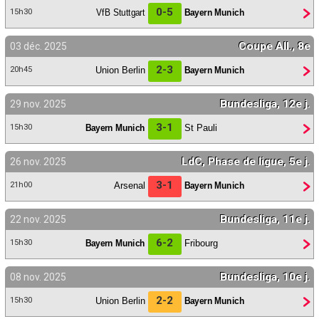
0-5
VfB Stuttgart
Bayern Munich
15h30
Coupe All., 8e
03 déc. 2025
2-3
Union Berlin
Bayern Munich
20h45
Bundesliga, 12e j.
29 nov. 2025
3-1
Bayern Munich
St Pauli
15h30
LdC, Phase de ligue, 5e j.
26 nov. 2025
3-1
Arsenal
Bayern Munich
21h00
Bundesliga, 11e j.
22 nov. 2025
6-2
Bayern Munich
Fribourg
15h30
Bundesliga, 10e j.
08 nov. 2025
2-2
Union Berlin
Bayern Munich
15h30