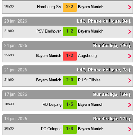
2-2
Hambourg SV
Bayern Munich
18h30
LdC, Phase de ligue, 8e j.
28 jan. 2026
1-2
PSV Eindhoven
Bayern Munich
21h00
Bundesliga, 19e j.
24 jan. 2026
1-2
Bayern Munich
Augsbourg
15h30
LdC, Phase de ligue, 7e j.
21 jan. 2026
2-0
Bayern Munich
RU St Gilloise
21h00
Bundesliga, 18e j.
17 jan. 2026
1-5
RB Leipzig
Bayern Munich
18h30
Bundesliga, 17e j.
14 jan. 2026
1-3
FC Cologne
Bayern Munich
20h30