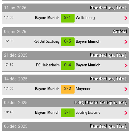
Bundesliga, 16e j.
11 jan. 2026
8-1
Bayern Munich
Wolfsbourg
17h30
Amical
06 jan. 2026
0-5
Red Bull Salzbourg
Bayern Munich
15h00
Bundesliga, 15e j.
21 déc. 2025
0-4
FC Heidenheim
Bayern Munich
17h30
Bundesliga, 14e j.
14 déc. 2025
2-2
Bayern Munich
Mayence
17h30
LdC, Phase de ligue, 6e j.
09 déc. 2025
3-1
Bayern Munich
Sporting Lisbonne
18h45
Bundesliga, 13e j.
06 déc. 2025