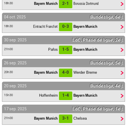
2-1
Bayern Munich
Borussia Dortmund
18h30
Bundesliga, 6e j.
04 oct. 2025
0-3
Eintracht Francfort
Bayern Munich
18h30
LdC, Phase de ligue, 2e j.
30 sep. 2025
1-5
Pafos
Bayern Munich
21h00
Bundesliga, 5e j.
26 sep. 2025
4-0
Bayern Munich
Werder Breme
20h30
Bundesliga, 4e j.
20 sep. 2025
1-4
Hoffenheim
Bayern Munich
15h30
LdC, Phase de ligue, 1e j.
17 sep. 2025
3-1
Bayern Munich
Chelsea
21h00