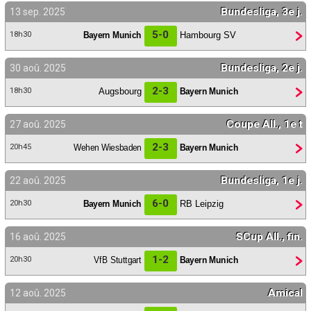
Bundesliga, 3e j.
13 sep. 2025
5-0
Bayern Munich
Hambourg SV
18h30
Bundesliga, 2e j.
30 aoû. 2025
2-3
Augsbourg
Bayern Munich
18h30
Coupe All., 1e t
27 aoû. 2025
2-3
Wehen Wiesbaden
Bayern Munich
20h45
Bundesliga, 1e j.
22 aoû. 2025
6-0
Bayern Munich
RB Leipzig
20h30
SCup All., fin.
16 aoû. 2025
1-2
VfB Stuttgart
Bayern Munich
20h30
Amical
12 aoû. 2025