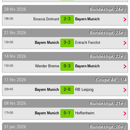
Bundesliga, 24e j.
28 fév. 2026
2-3
Borussia Dortmund
Bayern Munich
18h30
Bundesliga, 23e j.
21 fév. 2026
3-2
Bayern Munich
Eintracht Francfort
15h30
Bundesliga, 22e j.
14 fév. 2026
0-3
Werder Breme
Bayern Munich
15h30
Coupe All., 1/4
11 fév. 2026
2-0
Bayern Munich
RB Leipzig
20h45
Bundesliga, 21e j.
08 fév. 2026
5-1
Bayern Munich
Hoffenheim
17h30
Bundesliga, 20e j.
31 jan. 2026