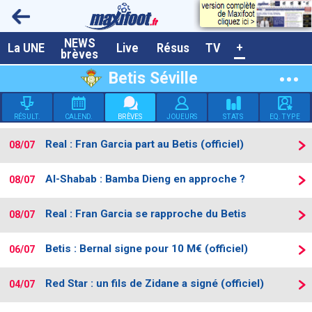
NEWS
A la UNE
La UNE
Live
Résus
TV
+
brèves
Dernières brèves
Betis Séville
Live / Matchs en direct
RÉSULT.
CALEND.
BRÈVES
JOUEURS
STATS
EQ. TYPE
Résultats et Classements
Real : Fran Garcia part au Betis (officiel)
08/07
Class. buteurs européens
Programme TV foot
Al-Shabab : Bamba Dieng en approche ?
08/07
Vidéos
Real : Fran Garcia se rapproche du Betis
08/07
Sondages
Betis : Bernal signe pour 10 M€ (officiel)
06/07
Tableau transferts L1
Taille de la police
Red Star : un fils de Zidane a signé (officiel)
04/07
Paramètrages / Options