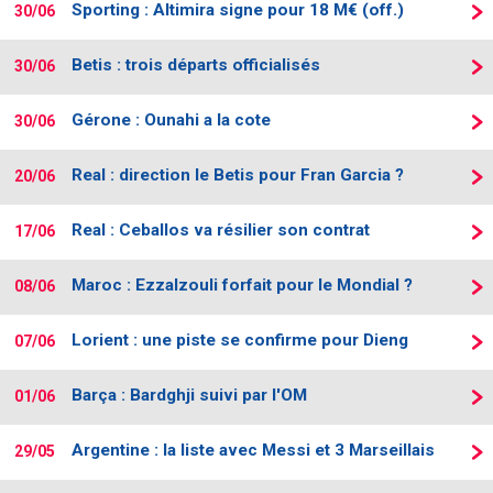
Sporting : Altimira signe pour 18 M€ (off.)
30/06
Contact / Signaler un bug
Betis : trois départs officialisés
Recrutement Maxifoot
30/06
Mentions légales
Gérone : Ounahi a la cote
30/06
site web Maxifoot.fr
Real : direction le Betis pour Fran Garcia ?
20/06
Real : Ceballos va résilier son contrat
17/06
Maroc : Ezzalzouli forfait pour le Mondial ?
08/06
Lorient : une piste se confirme pour Dieng
07/06
Barça : Bardghji suivi par l'OM
01/06
Argentine : la liste avec Messi et 3 Marseillais
29/05