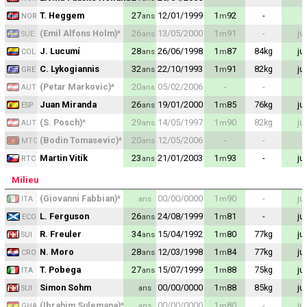
Contact / Signaler un bug
T. Heggem
27
12/01/1999
1
92
-
ans
m
NOR
(Emil Alfons Holm)
*
26
13/05/2000
1
91
-
ju
ans
m
SUE
Recrutement Maxifoot
J. Lucumí
28
26/06/1998
1
87
84
kg
ju
ans
m
COL
Mentions légales
C. Lykogiannis
32
22/10/1993
1
91
82
kg
ju
ans
m
GRE
(Petar Markovic)
*
20
05/02/2006
-
-
ans
AUT
site web Maxifoot.fr
Juan Miranda
26
19/01/2000
1
85
76
kg
ju
ans
m
ESP
(S. Posch)
*
29
14/05/1997
1
90
82
kg
ju
ans
m
AUT
(Bodin Tomasevic)
*
20
12/05/2006
-
-
ans
MTG
Martin Vitík
23
21/01/2003
1
93
-
ju
ans
m
RTC
Milieu
(Giovanni Fabbian)
*
00/00/0000
1
90
-
ju
ans
m
ITA
L. Ferguson
26
24/08/1999
1
81
-
ju
ans
m
ECO
R. Freuler
34
15/04/1992
1
80
77
kg
ju
ans
m
SUI
N. Moro
28
12/03/1998
1
84
77
kg
ju
ans
m
CRO
T. Pobega
27
15/07/1999
1
88
75
kg
ju
ans
m
ITA
Simon Sohm
00/00/0000
1
88
85
kg
ju
ans
m
SUI
(Ibrahim Sulemana)
*
00/00/0000
1
80
-
ju
ans
m
GHA