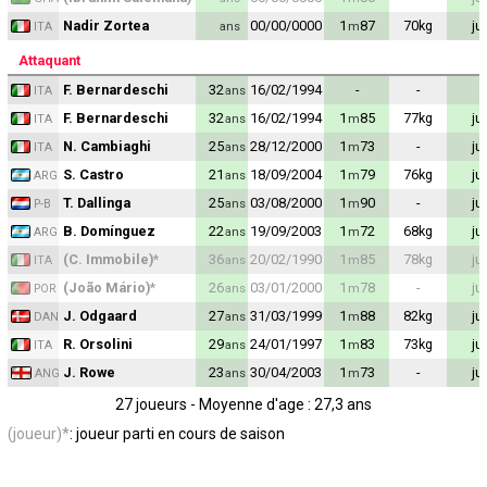
Nadir Zortea
00/00/0000
1
87
70
kg
ju
ans
m
ITA
Attaquant
F. Bernardeschi
32
16/02/1994
-
-
ans
ITA
F. Bernardeschi
32
16/02/1994
1
85
77
kg
ju
ans
m
ITA
N. Cambiaghi
25
28/12/2000
1
73
-
ju
ans
m
ITA
S. Castro
21
18/09/2004
1
79
76
kg
ju
ans
m
ARG
T. Dallinga
25
03/08/2000
1
90
-
ju
ans
m
P-B
B. Domínguez
22
19/09/2003
1
72
68
kg
ju
ans
m
ARG
(C. Immobile)
*
36
20/02/1990
1
85
78
kg
ju
ans
m
ITA
(João Mário)
*
26
03/01/2000
1
78
-
ju
ans
m
POR
J. Odgaard
27
31/03/1999
1
88
82
kg
ju
ans
m
DAN
R. Orsolini
29
24/01/1997
1
83
73
kg
ju
ans
m
ITA
J. Rowe
23
30/04/2003
1
73
-
ju
ans
m
ANG
27 joueurs - Moyenne d'age : 27,3 ans
(joueur)*
: joueur parti en cours de saison