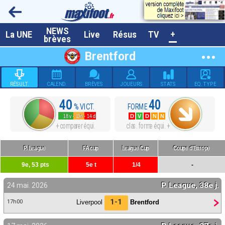
NEWS
A la UNE
La UNE
Live
Résus
TV
+
brèves
Dernières brèves
Brentford
Live / Matchs en direct
RÉSULT.
CALEND.
BRÈVES
JOUEURS
STATS
EQ. TYPE
Résultats et Classements
40
40
Class. buteurs européens
% VICT.
FORME
18 v - 13n - 14 d
D
V
D
N
N
Programme TV foot
+ comparer équi.
clas. forme équi. +
Vidéos
P. League
FA cup
League Cup
Coupe d'Europe
Sondages
9e, 53 pts
5e t
1/4
-
Tableau transferts L1
P. League, 38e j.
24 mai. 2026
Taille de la police
1-1
Liverpool
Brentford
17h00
Paramètrages / Options