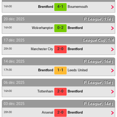
4-1
Brentford
Bournemouth
16h00
P. League, 17e j.
20 déc. 2025
0-2
Wolverhampton
Brentford
16h00
League Cup, 1/4
17 déc. 2025
2-0
Manchester City
Brentford
20h30
P. League, 16e j.
14 déc. 2025
1-1
Brentford
Leeds United
17h30
P. League, 15e j.
06 déc. 2025
2-0
Tottenham
Brentford
16h00
P. League, 14e j.
03 déc. 2025
2-0
Arsenal
Brentford
20h30