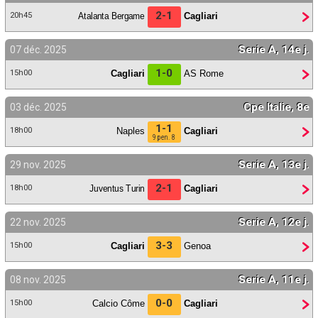
2-1
Atalanta Bergame
Cagliari
20h45
Serie A, 14e j.
07 déc. 2025
1-0
Cagliari
AS Rome
15h00
Cpe Italie, 8e
03 déc. 2025
1-1
Naples
Cagliari
18h00
9 pen. 8
Serie A, 13e j.
29 nov. 2025
2-1
Juventus Turin
Cagliari
18h00
Serie A, 12e j.
22 nov. 2025
3-3
Cagliari
Genoa
15h00
Serie A, 11e j.
08 nov. 2025
0-0
Calcio Côme
Cagliari
15h00