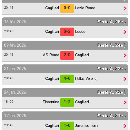
0-0
Cagliari
Lazio Rome
20h45
Serie A, 25e j.
16 fév. 2026
0-2
Cagliari
Lecce
20h45
Serie A, 24e j.
09 fév. 2026
2-0
AS Rome
Cagliari
20h45
Serie A, 23e j.
31 jan. 2026
4-0
Cagliari
Hellas Vérone
20h45
Serie A, 22e j.
24 jan. 2026
1-2
Fiorentina
Cagliari
18h00
Serie A, 21e j.
17 jan. 2026
1-0
Cagliari
Juventus Turin
20h45