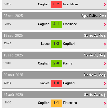
0-2
Cagliari
Inter Milan
20h45
Cpe Italie, 2e t
23 sep. 2025
4-1
Cagliari
Frosinone
17h00
Serie A, 4e j.
19 sep. 2025
1-2
Lecce
Cagliari
20h45
Serie A, 3e j.
13 sep. 2025
2-0
Cagliari
Parme
15h00
Serie A, 2e j.
30 aoû. 2025
1-0
Naples
Cagliari
20h45
Serie A, 1e j.
24 aoû. 2025
1-1
Cagliari
Fiorentina
18h30