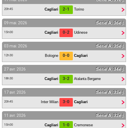
Contact / Signaler un bug
2-1
Cagliari
Torino
20h45
Recrutement Maxifoot
Serie A, 36e j.
09 mai. 2026
Mentions légales
0-2
Cagliari
Udinese
15h00
site web Maxifoot.fr
Serie A, 35e j.
03 mai. 2026
0-0
Bologne
Cagliari
12h30
Serie A, 34e j.
27 avr. 2026
3-2
Cagliari
Atalanta Bergame
18h30
Serie A, 33e j.
17 avr. 2026
3-0
Inter Milan
Cagliari
20h45
Serie A, 32e j.
11 avr. 2026
1-0
Cagliari
Cremonese
15h00