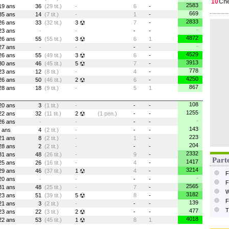
10
Ch
2583
19 ans
36
(29 tit.)
-
6
-
669
35 ans
14
(7 tit.)
-
1
-
2833
26 ans
33
(32 tit.)
3
7
-
-
23 ans
-
-
-
-
4872
26 ans
55
(55 tit.)
3
6
1
-
27 ans
-
-
-
-
4529
26 ans
55
(49 tit.)
3
6
-
3913
30 ans
46
(45 tit.)
5
7
-
778
23 ans
12
(8 tit.)
-
4
-
4250
26 ans
50
(46 tit.)
2
6
-
867
28 ans
18
(9 tit.)
-
5
1
108
20 ans
3
(1 tit.)
-
-
-
1255
22 ans
32
(11 tit.)
2
(1 pen.)
-
-
-
26 ans
-
-
-
-
143
ans
4
(2 tit.)
-
-
-
223
21 ans
8
(2 tit.)
-
1
-
204
28 ans
2
(2 tit.)
-
-
-
2332
31 ans
48
(26 tit.)
-
9
-
Parte
1417
25 ans
26
(16 tit.)
-
4
-
3214
29 ans
46
(37 tit.)
1
4
-
F
-
20 ans
-
-
-
-
F
2565
31 ans
48
(25 tit.)
-
7
-
W
3182
23 ans
51
(39 tit.)
5
8
-
F
139
21 ans
3
(2 tit.)
-
-
-
T
477
23 ans
22
(3 tit.)
2
-
-
4018
22 ans
53
(45 tit.)
1
8
1