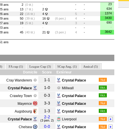
23
28 ans
2
(0 tit.)
-
-
-
634
25 ans
13
(7 tit.)
2
-
-
1374
26 ans
22
(16 tit.)
4
5
-
3430
29 ans
50
(39 tit.)
16
(6 pen.)
4
-
690
27 ans
19
(5 tit.)
4
3
-
-
23 ans
-
-
-
-
3642
28 ans
45
(40 tit.)
21
(3 pen.)
4
-
51 ans
8)
FA cup (1)
League Cup (3)
SCup Ang. (1)
Amical (5)
Domicile
Score
Extérieur
1-1
Nul
Cray Wanderers
Crystal Palace
1-0
Vict.
Crystal Palace
Millwall
0-3
Vict.
Crawley Town
Crystal Palace
3-3
Nul
Mayence
Crystal Palace
1-3
Vict.
Augsbourg
Crystal Palace
2-2
+
Crystal Palace
Liverpool
Nul
(3 pen. 2)
0-0
+
Chelsea
Crystal Palace
Nul