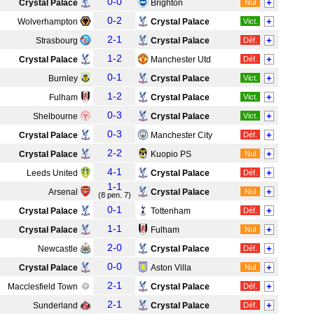
0-0
+
Crystal Palace
Brighton
Nul
0-2
+
Wolverhampton
Crystal Palace
Vict.
2-1
+
Strasbourg
Crystal Palace
Déf.
1-2
+
Crystal Palace
Manchester Utd
Déf.
0-1
+
Burnley
Crystal Palace
Vict.
1-2
+
Fulham
Crystal Palace
Vict.
0-3
+
Shelbourne
Crystal Palace
Vict.
0-3
+
Crystal Palace
Manchester City
Déf.
2-2
+
Crystal Palace
Kuopio PS
Nul
4-1
+
Leeds United
Crystal Palace
Déf.
1-1
+
Arsenal
Crystal Palace
Nul
(8 pen. 7)
0-1
+
Crystal Palace
Tottenham
Déf.
1-1
+
Crystal Palace
Fulham
Nul
2-0
+
Newcastle
Crystal Palace
Déf.
0-0
+
Crystal Palace
Aston Villa
Nul
2-1
+
Macclesfield Town
Crystal Palace
Déf.
2-1
+
Sunderland
Crystal Palace
Déf.