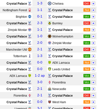
1-3
+
Crystal Palace
Chelsea
Déf.
1-1
+
Nottingham Forest
Crystal Palace
Nul
0-1
+
Brighton
Crystal Palace
Vict.
2-3
+
Crystal Palace
Burnley
Déf.
1-1
+
Zrinjski Mostar
Crystal Palace
Nul
1-0
+
Crystal Palace
Wolverhampton
Vict.
2-0
+
Crystal Palace
Zrinjski Mostar
Vict.
2-1
+
Manchester Utd
Crystal Palace
Déf.
1-3
+
Tottenham
Crystal Palace
Vict.
0-0
+
Crystal Palace
AEK Larnaca
Nul
0-0
+
Crystal Palace
Leeds United
Nul
1-2 ap
+
AEK Larnaca
Crystal Palace
Vict.
3-0
+
Crystal Palace
Fiorentina
Vict.
2-1
+
Crystal Palace
Newcastle
Vict.
2-1
+
Fiorentina
Crystal Palace
Déf.
0-0
+
Crystal Palace
West Ham
Nul
3-1
+
Liverpool
Crystal Palace
Déf.