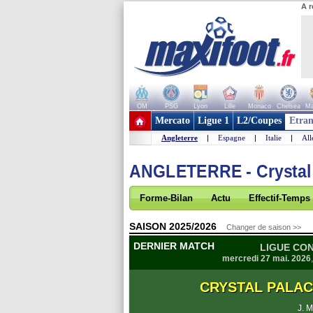
A r
OM
PSG
Lyon
Lille
Monaco
Chelsea
Ma
+ de clubs
Mercato
Ligue 1
L2/Coupes
Etran
Angleterre
|
Espagne
|
Italie
|
Al
ANGLETERRE - Crystal
Forme-Bilan
Actu
Effectif-Temps
SAISON 2025/2026
Changer de saison >>
DERNIER MATCH
LIGUE CON
mercredi 27 mai. 2026
CRYSTAL PALA
J. M