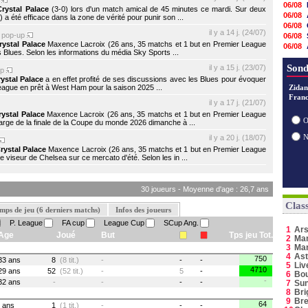
p
06/08
Crystal Palace
(3-0) lors d'un match amical de 45 minutes ce mardi. Sur deux
06/08
a été efficace dans la zone de vérité pour punir son ...
06/08
il y a 14 j. (24/07)
pop-up
06/08
rystal Palace
Maxence Lacroix (26 ans, 35 matchs et 1 but en Premier League
06/08
s Blues. Selon les informations du média Sky Sports ...
06/08
05/08
Sond
il y a 15 j. (23/07)
up
05/08
ystal Palace
a en effet profité de ses discussions avec les Blues pour évoquer
eague en prêt à West Ham pour la saison 2025 ...
05/08
Zidan
Franc
05/08
il y a 17 j. (21/07)
05/08
rystal Palace
Maxence Lacroix (26 ans, 35 matchs et 1 but en Premier League
05/08
O
arge de la finale de la Coupe du monde 2026 dimanche à ...
05/08
il y a 20 j. (18/07)
05/08
rystal Palace
Maxence Lacroix (26 ans, 35 matchs et 1 but en Premier League
 viseur de Chelsea sur ce mercato d'été. Selon les in ...
30 joueurs - Moyenne d'age : 26,7 ans
Clas
mps de jeu (6 derniers matchs)
Infos des joueurs
P. League
FA cup
League Cup
SCup Ang.
1
Ars
Age
Joué
But
Tps jeu Tot.
2
Man
3
Ma
4
Ast
750
33 ans
8
(8 tit.)
-
-
-
5
Liv
4710
29 ans
52
(52 tit.)
-
5
-
6
Bo
-
32 ans
-
-
-
-
7
Sun
8
Bri
9
Bre
64
ans
1
(1 tit.)
-
-
-