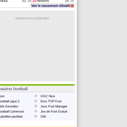
elsea
52
38
20
Wolves
20
38
Voir le classement détaillé
>
emplacement publicitaire
naires football
oot
OGC Nice
ootball Ligue 2
Euro TOP Foot
eb Girondins
Jeux Foot Manager
ootball Cameroun
Jeu de Foot Gratuit
uttoMercatoWeb
OM