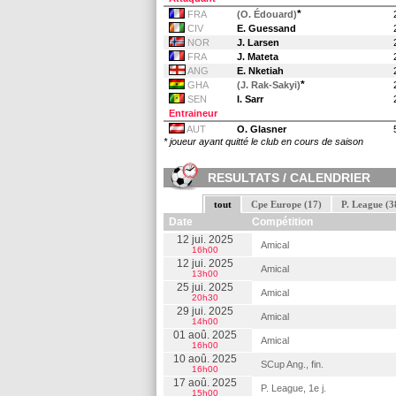
*
FRA
(O. Édouard)
CIV
E. Guessand
NOR
J. Larsen
FRA
J. Mateta
ANG
E. Nketiah
*
GHA
(J. Rak-Sakyi)
SEN
I. Sarr
Entraineur
AUT
O. Glasner
* joueur ayant quitté le club en cours de saison
RESULTATS / CALENDRIER
tout
Cpe Europe (17)
P. League (3
Date
Compétition
12 jui. 2025
Amical
16h00
12 jui. 2025
Amical
13h00
25 jui. 2025
Amical
20h30
29 jui. 2025
Amical
14h00
01 aoû. 2025
Amical
16h00
10 aoû. 2025
SCup Ang., fin.
16h00
17 aoû. 2025
P. League, 1e j.
15h00