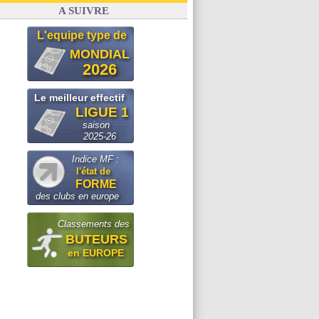
A SUIVRE
L'equipe type de
MONDIAL
2026
Le meilleur effectif
LIGUE 1
saison
2025-26
Indice MF :
l'état de
FORME
des clubs en europe
Classements des
BUTEURS
en EUROPE