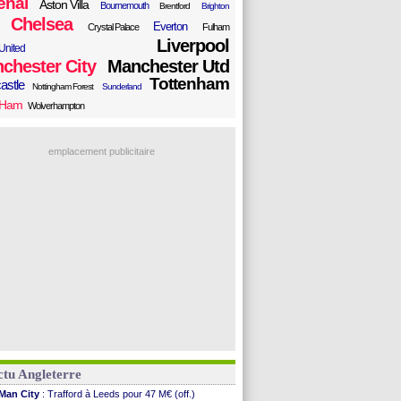
enal
Aston Villa
Bournemouth
Brentford
Brighton
Chelsea
Everton
Crystal Palace
Fulham
Liverpool
United
chester City
Manchester Utd
Tottenham
astle
Nottingham Forest
Sunderland
 Ham
Wolverhampton
emplacement publicitaire
tu Angleterre
Man City
: Trafford à Leeds pour 47 M€ (off.)