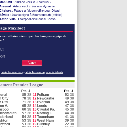
Man Utd
: Zirkzee vers la Juventus ?
Arsenal
: Arteta veut créer une dynastie
Chelsea
: Palace a fait son offre pour Disasi
Séville
: Juanlu signe à Bournemouth (officiel)
Aston Villa
: Liverpool cible aussi Konsa
Arsenal
: Nørgaard transféré à Everton (off.)
age Maxifoot
Amical
: Arsenal s'incline face au Real Betis
Man City
: Maresca flou pour Reijnders
e va t-il faire mieux que Deschamps en équipe de
Newcastle
: Jaissle est le nouveau coach (off.)
e ?
Arsenal
: Havertz en veut encore plus
Chelsea
: Côme touche au but pour Chalobah
Amical
: Man City domine les K-League Stars
UI
Hull
: Tzolakis pour 23,3 M€ (officiel)
NON
Man Utd
: un contrat à 21 M€ avec Betway
Voter
Voir toutes les brèves
Voir les resultats
-
Voir les sondages précédents
sement Premier League
Pts
J.
Pts
J.
enal
85
38
11
Fulham
52
38
 City
78
38
12
Newcastle
49
38
n Utd
71
38
13
Everton
49
38
on V.
65
38
14
Leeds
47
38
erpool
60
38
15
Crystal Pa.
45
38
urnemouth
57
38
16
Notting. F
44
38
derland
54
38
17
Tottenham
41
38
ghton
53
38
18
West Ham
39
38
ntford
53
38
19
Burnley
22
38