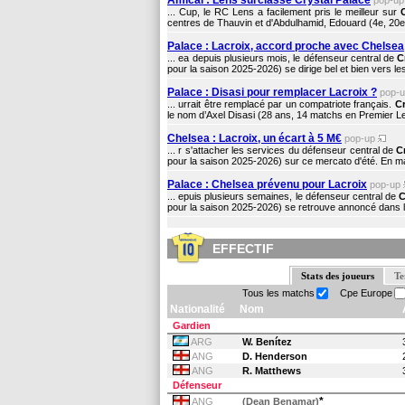
Amical : Lens surclasse Crystal Palace
pop-u
... Cup, le RC Lens a facilement pris le meilleur sur
centres de Thauvin et d'Abdulhamid, Edouard (4e, 20e) 
Palace : Lacroix, accord proche avec Chelsea
... ea depuis plusieurs mois, le défenseur central de
C
pour la saison 2025-2026) se dirige bel et bien vers le
Palace : Disasi pour remplacer Lacroix ?
pop-
... urrait être remplacé par un compatriote français.
Cr
le nom d’Axel Disasi (28 ans, 14 matchs en Premier L
Chelsea : Lacroix, un écart à 5 M€
pop-up
... r s'attacher les services du défenseur central de
C
pour la saison 2025-2026) sur ce mercato d'été. En m
Palace : Chelsea prévenu pour Lacroix
pop-up
... epuis plusieurs semaines, le défenseur central de
C
pour la saison 2025-2026) se retrouve annoncé dans le
EFFECTIF
Stats des joueurs
Te
Tous les matchs
Cpe Europe
Nationalité
Nom
Gardien
ARG
W. Benítez
ANG
D. Henderson
ANG
R. Matthews
Défenseur
*
ANG
(Dean Benamar)