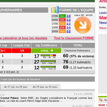
Ars
Burnley
ADVERSAIRES
FORME DE L'EQUIPE
Leeds 
Indice MF: 40/100
27/05
Vict.
1-0
Man
24/05
Déf.
1-2
Newc
17/05
Nul
2-2
13/05
Déf.
3-0
West
10/05
Nul
2-2
e calendrier et tous les résultats
Tout le classement FORME
A cup
League Cup
Lig. Conférence
TOTAL
3e t
1/4
vainq.
Classement Performance
60
17
1
3
37% de victoire
(
)
10v - 4n - 3d
76
27
1
5
(
1,27 but/match
)
min: - max:27
69
12
2
2
1,15 but/match
(
)
min: - max:12
ool
: 2-2(3 pen. 2)
s + lues par les lecteurs de Maxifoot
du 17 jui. au 20 jun.
du 19 jun. au 16 mai.
il y a 4 j. (03/08)
up
à
Crystal Palace
. Selon RMC, les Eagles considèrent le Français comme leur
Ac
lues. Le club du coach Pierre Sage tente d’avancer ...
06/08
il y a 10 j. (28/07)