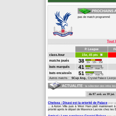
PROCHAINS 
pas de match programmé
Tout l
P. League
F
class./tour
15e, 45 pts
38
matchs joués
11v - 12n - 15d
41
buts marqués
min:27 - max:77
51
buts encaissés
min:27 - max:75
Autres matchs :
SCup Ang.
, Crystal Palace-
Liverp
ACTUALITE
: la sélection des infos le
du 07 aoû. au 18 jui.
Chelsea : Disasi est la priorité de Palace
pop-
... à Aston Villa puis à West Ham plaît maintenant 
priorité après le départ de Maxence Lacroix chez les B