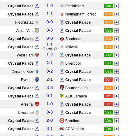
1-0
+
Crystal Palace
Fredrikstad
Vict.
1-1
+
Crystal Palace
Nottingham Forest
Nul
0-0
+
Fredrikstad
Crystal Palace
Nul
0-3
+
Aston Villa
Crystal Palace
Vict.
0-0
+
Crystal Palace
Sunderland
Nul
1-1
+
Crystal Palace
Millwall
Nul
(4 pen. 2)
1-2
+
West Ham
Crystal Palace
Vict.
2-1
+
Crystal Palace
Liverpool
Vict.
0-2
+
Dynamo Kiev
Crystal Palace
Vict.
2-1
+
Everton
Crystal Palace
Déf.
3-3
+
Crystal Palace
Bournemouth
Nul
0-1
+
Crystal Palace
AEK Larnaca
Déf.
1-0
+
Arsenal
Crystal Palace
Déf.
0-3
+
Liverpool
Crystal Palace
Vict.
2-0
+
Crystal Palace
Brentford
Vict.
3-1
+
Crystal Palace
AZ Alkmaar
Vict.