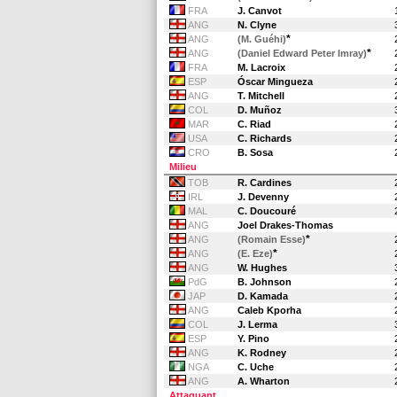
FRA
J. Canvot
ANG
N. Clyne
*
ANG
(M. Guéhi)
*
ANG
(Daniel Edward Peter Imray)
FRA
M. Lacroix
ESP
Óscar Mingueza
ANG
T. Mitchell
COL
D. Muñoz
MAR
C. Riad
USA
C. Richards
CRO
B. Sosa
Milieu
TOB
R. Cardines
IRL
J. Devenny
MAL
C. Doucouré
ANG
Joel Drakes-Thomas
*
ANG
(Romain Esse)
*
ANG
(E. Eze)
ANG
W. Hughes
PdG
B. Johnson
JAP
D. Kamada
ANG
Caleb Kporha
COL
J. Lerma
ESP
Y. Pino
ANG
K. Rodney
NGA
C. Uche
ANG
A. Wharton
Attaquant