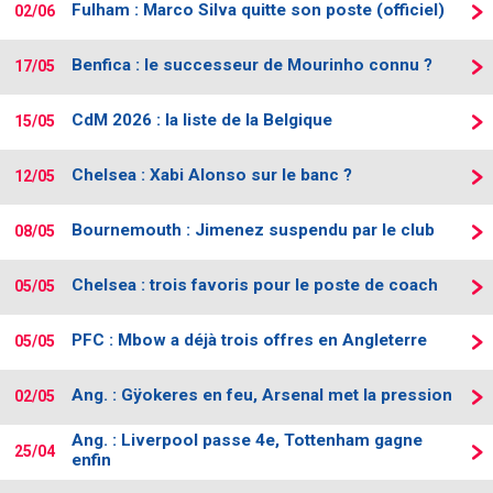
Fulham : Marco Silva quitte son poste (officiel)
02/06
Contact / Signaler un bug
Benfica : le successeur de Mourinho connu ?
Recrutement Maxifoot
17/05
Mentions légales
CdM 2026 : la liste de la Belgique
15/05
site web Maxifoot.fr
Chelsea : Xabi Alonso sur le banc ?
12/05
Bournemouth : Jimenez suspendu par le club
08/05
Chelsea : trois favoris pour le poste de coach
05/05
PFC : Mbow a déjà trois offres en Angleterre
05/05
Ang. : Gÿokeres en feu, Arsenal met la pression
02/05
Ang. : Liverpool passe 4e, Tottenham gagne
25/04
enfin