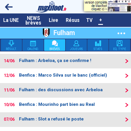
NEWS
A la UNE
La UNE
Live
Résus
TV
+
brèves
Dernières brèves
Fulham
Live / Matchs en direct
RÉSULT.
CALEND.
BRÈVES
JOUEURS
STATS
EQ. TYPE
Résultats et Classements
Fulham : Arbeloa, ça se confirme !
14/06
Class. buteurs européens
Programme TV foot
Benfica : Marco Silva sur le banc (officiel)
12/06
Vidéos
Fulham : des discussions avec Arbeloa
11/06
Sondages
Benfica : Mourinho part bien au Real
10/06
Tableau transferts L1
Taille de la police
Fulham : Slot a refusé le poste
07/06
Paramètrages / Options