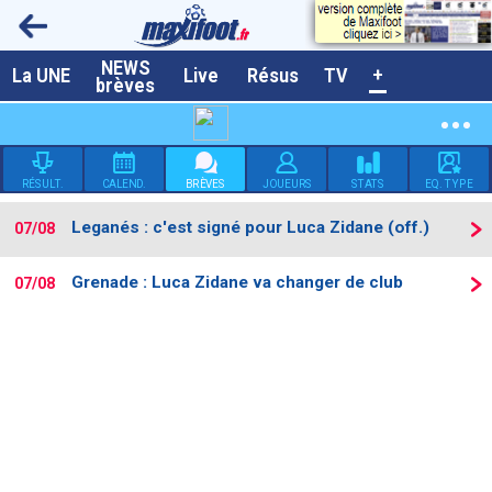
NEWS
A la UNE
La UNE
Live
Résus
TV
+
brèves
Dernières brèves
Live / Matchs en direct
RÉSULT.
CALEND.
BRÈVES
JOUEURS
STATS
EQ. TYPE
Résultats et Classements
Leganés : c'est signé pour Luca Zidane (off.)
07/08
Class. buteurs européens
Programme TV foot
Grenade : Luca Zidane va changer de club
07/08
Vidéos
Sondages
Tableau transferts L1
Taille de la police
Paramètrages / Options