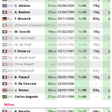
Contact / Signaler un bug
C. Alexiou
21
30/06/2005
1
84
79
kg
ans
m
GRE
A. Bastoni
27
13/04/1999
1
90
75
kg
ju
ans
m
ITA
Recrutement Maxifoot
Y. Bisseck
25
29/11/2000
1
96
82
kg
ju
ans
m
ALL
Mentions légales
(Simone Cinquegrano)
*
00/00/0000
-
-
ans
ITA
M. Cocchi
19
01/02/2007
1
78
74
kg
ans
m
ITA
site web Maxifoot.fr
(M. Darmian)
*
36
02/12/1989
1
83
70
kg
ju
ans
m
ITA
(S. de Vrij)
*
34
05/02/1992
1
90
78
kg
ju
ans
m
P-B
F. Dimarco
28
10/11/1997
1
75
75
kg
ju
ans
m
ITA
(D. Dumfries)
*
30
18/04/1996
1
88
80
kg
ju
ans
m
P-B
(Yvan Maye)
*
00/00/0000
-
-
ans
FRA
(T. Palacios)
*
23
28/04/2003
1
96
80
kg
ju
ans
m
ARG
B. Pavard
30
28/03/1996
1
86
76
kg
ju
ans
m
FRA
G. Re Cecconi
20
25/04/2006
-
-
ans
ITA
J. Stones
32
28/05/1994
1
88
80
kg
ju
ans
m
ANG
Carlos Augusto
27
07/01/1999
1
84
-
ju
ans
m
BRE
Milieu
N. Barella
29
07/02/1997
1
75
68
kg
ju
ans
m
ITA