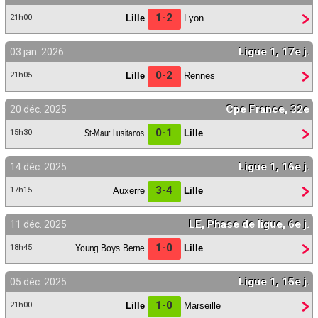
1-2
Lille
Lyon
21h00
Ligue 1, 17e j.
03 jan. 2026
0-2
Lille
Rennes
21h05
Cpe France, 32e
20 déc. 2025
0-1
St-Maur Lusitanos
Lille
15h30
Ligue 1, 16e j.
14 déc. 2025
3-4
Auxerre
Lille
17h15
LE, Phase de ligue, 6e j.
11 déc. 2025
1-0
Young Boys Berne
Lille
18h45
Ligue 1, 15e j.
05 déc. 2025
1-0
Lille
Marseille
21h00