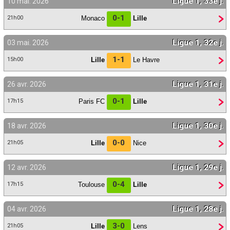
Ligue 1, 33e j.
10 mai. 2026
Contact / Signaler un bug
0-1
Monaco
Lille
21h00
Recrutement Maxifoot
Ligue 1, 32e j.
03 mai. 2026
Mentions légales
1-1
Lille
Le Havre
15h00
site web Maxifoot.fr
Ligue 1, 31e j.
26 avr. 2026
0-1
Paris FC
Lille
17h15
Ligue 1, 30e j.
18 avr. 2026
0-0
Lille
Nice
21h05
Ligue 1, 29e j.
12 avr. 2026
0-4
Toulouse
Lille
17h15
Ligue 1, 28e j.
04 avr. 2026
3-0
Lille
Lens
21h05