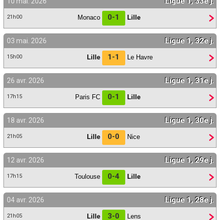
Ligue 1, 33e j.
10 mai. 2026
Contact / Signaler un bug
0-1
Monaco
Lille
21h00
Recrutement Maxifoot
Ligue 1, 32e j.
03 mai. 2026
Mentions légales
1-1
Lille
Le Havre
15h00
site web Maxifoot.fr
Ligue 1, 31e j.
26 avr. 2026
0-1
Paris FC
Lille
17h15
Ligue 1, 30e j.
18 avr. 2026
0-0
Lille
Nice
21h05
Ligue 1, 29e j.
12 avr. 2026
0-4
Toulouse
Lille
17h15
Ligue 1, 28e j.
04 avr. 2026
3-0
Lille
Lens
21h05