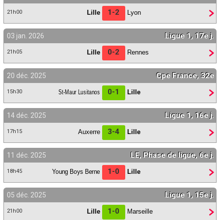
1-2
Lille
Lyon
21h00
Ligue 1, 17e j.
03 jan. 2026
0-2
Lille
Rennes
21h05
Cpe France, 32e
20 déc. 2025
0-1
St-Maur Lusitanos
Lille
15h30
Ligue 1, 16e j.
14 déc. 2025
3-4
Auxerre
Lille
17h15
LE, Phase de ligue, 6e j.
11 déc. 2025
1-0
Young Boys Berne
Lille
18h45
Ligue 1, 15e j.
05 déc. 2025
1-0
Lille
Marseille
21h00