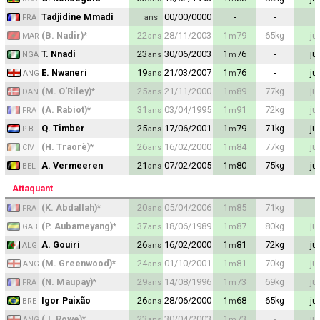
Tadjidine Mmadi
00/00/0000
-
-
ans
FRA
(B. Nadir)
*
22
28/11/2003
1
79
65
kg
ju
ans
m
MAR
T. Nnadi
23
30/06/2003
1
76
-
ju
ans
m
NGA
E. Nwaneri
19
21/03/2007
1
76
-
ju
ans
m
ANG
(M. O'Riley)
*
25
21/11/2000
1
89
77
kg
ju
ans
m
DAN
(A. Rabiot)
*
31
03/04/1995
1
91
72
kg
ju
ans
m
FRA
Q. Timber
25
17/06/2001
1
79
71
kg
ju
ans
m
P-B
(H. Traorè)
*
26
16/02/2000
1
84
77
kg
ju
ans
m
CIV
A. Vermeeren
21
07/02/2005
1
80
75
kg
ju
ans
m
BEL
Attaquant
(K. Abdallah)
*
20
05/04/2006
1
85
71
kg
ans
m
FRA
(P. Aubameyang)
*
37
18/06/1989
1
87
80
kg
ju
ans
m
GAB
A. Gouiri
26
16/02/2000
1
81
72
kg
ju
ans
m
ALG
(M. Greenwood)
*
24
01/10/2001
1
81
70
kg
ju
ans
m
ANG
(N. Maupay)
*
29
14/08/1996
1
73
69
kg
ju
ans
m
FRA
Igor Paixão
26
28/06/2000
1
68
65
kg
ju
ans
m
BRE
(J. Rowe)
*
23
30/04/2003
1
73
-
ju
ans
m
ANG