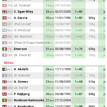
Contact / Signaler un bug
(A. Doubal)
*
19
29/10/2006
-
-
ans
TUN
C. Egan-Riley
23
02/01/2003
1
83
-
ju
ans
m
ANG
Recrutement Maxifoot
U. Garcia
30
11/01/1996
1
83
82
kg
ju
ans
m
SUI
Mentions légales
(Pol Lirola)
*
28
13/08/1997
1
83
70
kg
ju
ans
m
ESP
(F. Medina)
*
27
28/05/1999
1
84
78
kg
ju
ans
m
ARG
site web Maxifoot.fr
(M. Murillo)
*
30
11/02/1996
1
84
75
kg
ju
ans
m
PAN
(Pladi N'Zinga Pambani)
*
00/00/0000
-
-
ans
FRA
Emerson
31
03/08/1994
1
76
63
kg
ju
ans
m
ITA
(B. Pavard)
*
30
28/03/1996
1
86
76
kg
ju
ans
m
FRA
Milieu
H. Abdelli
26
17/11/1999
1
85
-
ju
ans
m
ALG
(D. Bakola)
*
18
30/11/2007
1
78
70
kg
ju
ans
m
FRA
A. Gomes
25
31/08/2000
1
68
61
kg
ju
ans
m
ANG
(A. Harit)
*
29
18/06/1997
1
80
67
kg
ju
ans
m
MAR
P. Højbjerg
30
05/08/1995
1
87
84
kg
ju
ans
m
DAN
Nouhoum Kamissoko
21
27/12/2004
-
-
ans
MAL
G. Kondogbia
33
15/02/1993
1
88
80
kg
ju
ans
m
RCA