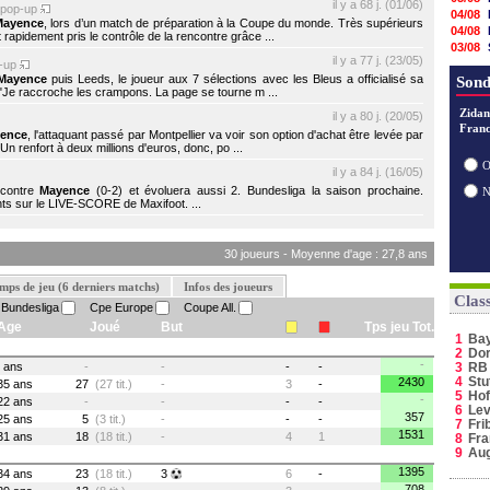
il y a 68 j. (01/06)
pop-up
04/08
Mayence
, lors d’un match de préparation à la Coupe du monde. Très supérieurs
04/08
pidement pris le contrôle de la rencontre grâce ...
03/08
il y a 77 j. (23/05)
03/08
-up
Mayence
puis Leeds, le joueur aux 7 sélections avec les Bleus a officialisé sa
03/08
Sond
"Je raccroche les crampons. La page se tourne m ...
03/08
02/08
Zidan
il y a 80 j. (20/05)
Franc
02/08
ence
, l'attaquant passé par Montpellier va voir son option d'achat être levée par
02/08
n renfort à deux millions d'euros, donc, po ...
01/08
O
il y a 84 j. (16/05)
30/07
 contre
Mayence
(0-2) et évoluera aussi 2. Bundesliga la saison prochaine.
30/07
nts sur le LIVE-SCORE de Maxifoot. ...
30 joueurs - Moyenne d'age : 27,8 ans
mps de jeu (6 derniers matchs)
Infos des joueurs
Clas
Bundesliga
Cpe Europe
Coupe All.
Age
Joué
But
Tps jeu Tot.
1
Ba
2
Do
-
ans
-
-
-
-
3
RB 
4
Stu
2430
35 ans
27
(27 tit.)
-
3
-
5
Hof
-
22 ans
-
-
-
-
6
Lev
357
25 ans
5
(3 tit.)
-
-
-
7
Fri
1531
31 ans
18
(18 tit.)
-
4
1
8
Fra
9
Au
1395
34 ans
23
(18 tit.)
3
6
-
708