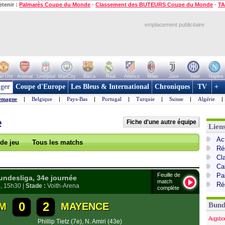
etenir :
Palmarès Coupe du Monde
-
Classement des BUTEURS Coupe du Monde
-
TA
emplacement publicitaire
n Utd
Arsenal
Liverpool
ManCity
Barca
Real
Atletico
Milan
Juve
Inter
Naples
ger
Coupe d'Europe
Les Bleus & International
Chroniques
TV
+
emagne
|
Belgique
|
Pays-Bas
|
Portugal
|
Turquie
|
Suisse
|
Algérie
|
e
Fiche d'une autre équipe
Lien
Ac
 de jeu
Tous les matchs
Ré
Cl
Ca
Feuille de
Pa
desliga, 34e journée
match
Ré
6
, 15h30 |
Stade :
Voith-Arena
complète
0
2
IM
MAYENCE
Bund
Augsbo
Phillip Tietz (7e)
,
N. Amiri (43e)