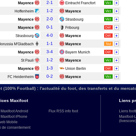
2-1
+
Mayence
Eintracht Francfort
Vict.
1-2
+
Hoffenheim
Mayence
Vict.
2-0
+
Mayence
Strasbourg
Vict.
0-1
+
Mayence
Fribourg
Déf.
4-0
+
Strasbourg
Mayence
Déf.
1-1
+
Borussia M'Gladbach
Mayence
Nul
3-4
+
Mayence
Bayern Munich
Déf.
1-2
+
St Pauli
Mayence
Vict.
1-3
+
Mayence
Union Berlin
Déf.
0-2
+
FC Heidenheim
Mayence
Vict.
t (100% Football) : l'actualité du foot, des transferts et du mercat
ices Maxifoot
Liens pr
 Maxifoot Android
Flux RSS info foot
Liens foot
 Maxifoot iPhone
Maxifoot-
(livescore
web Mobile
x de consentement