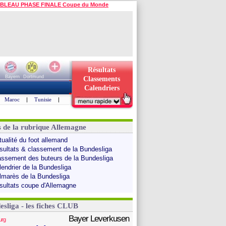
BLEAU PHASE FINALE Coupe du Monde
Résultats
Bayern
Dortmund
Classements
Calendriers
Maroc
|
Tunisie
|
s de la rubrique Allemagne
tualité du foot allemand
sultats & classement de la Bundesliga
assement des buteurs de la Bundesliga
lendrier de la Bundesliga
lmarès de la Bundesliga
sultats coupe d'Allemagne
esliga - les fiches CLUB
Bayer Leverkusen
urg