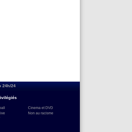
o 24h/24
ivilégiés
ball
Cinema et DVD
Live
Non au racisme
)