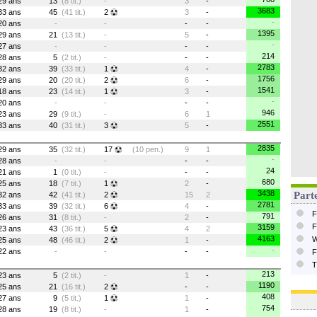
29 ans
13
(8 tit.)
-
3
-
3683
33 ans
45
(41 tit.)
2
3
-
-
20 ans
-
-
-
-
1395
29 ans
21
(13 tit.)
-
5
-
-
27 ans
-
-
-
-
214
28 ans
5
(2 tit.)
-
-
-
2783
32 ans
39
(33 tit.)
1
4
-
1756
29 ans
20
(20 tit.)
2
6
-
1541
18 ans
23
(14 tit.)
1
3
-
-
20 ans
-
-
-
-
946
23 ans
29
(9 tit.)
-
6
1
2551
33 ans
40
(31 tit.)
3
5
-
2835
29 ans
35
(32 tit.)
17
(10 pen.)
9
1
-
28 ans
-
-
-
-
24
21 ans
1
(0 tit.)
-
-
-
680
25 ans
18
(7 tit.)
1
2
-
3438
Parte
32 ans
42
(41 tit.)
2
15
2
2781
33 ans
39
(32 tit.)
6
4
-
F
791
26 ans
31
(8 tit.)
-
2
-
F
3159
23 ans
43
(36 tit.)
5
4
2
4163
W
25 ans
48
(46 tit.)
2
1
-
-
22 ans
-
-
-
-
F
T
213
23 ans
5
(2 tit.)
-
1
-
1190
25 ans
21
(16 tit.)
2
-
-
408
27 ans
9
(5 tit.)
1
1
-
754
28 ans
19
(8 tit.)
-
1
-