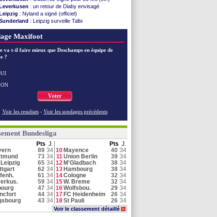
Leverkusen
: un retour de Diaby envisagé
Leipzig
: Nyland a signé (officiel)
Sunderland
: Leipzig surveille Talbi
Bayern
: Eberl prévient les indésirables
age Maxifoot
Dortmund
: Karetsas signe pour 33 M€ (off.)
Hoffenheim
: Daghim pour 13 M€ (officiel)
e va t-il faire mieux que Deschamps en équipe de
Naples
: direction Schalke 04 pour Lindstrøm
e ?
Dortmund
: Couto se rapproche de Côme
Leipzig
: retour bouclé pour Nyland
Leipzig
: Diomandé absent sur maladie
UI
M'Gladbach
: Strasbourg s'attaque à Reyna
NON
Bayern
: plus aucune recrue cet été
Voter
Voir toutes les brèves
Voir les resultats
-
Voir les sondages précédents
sement Bundesliga
Pts
J.
Pts
J.
yern
89
34
10
Mayence
40
34
rtmund
73
34
11
Union Berlin
39
34
Leipzig
65
34
12
M'Gladbach
38
34
ttgart
62
34
13
Hambourg
38
34
fenh.
61
34
14
Cologne
32
34
erkus.
59
34
15
W. Breme
32
34
bourg
47
34
16
Wolfsbou.
29
34
ncfort
44
34
17
FC Heidenheim
26
34
gsbourg
43
34
18
St Pauli
26
34
Voir le classement détaillé
>