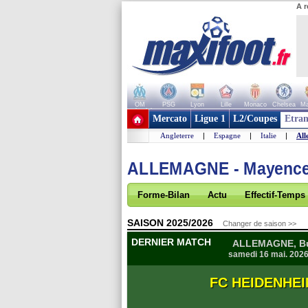
A r
OM
PSG
Lyon
Lille
Monaco
Chelsea
Ma
+ de clubs
Mercato
Ligue 1
L2/Coupes
Etran
Angleterre
|
Espagne
|
Italie
|
All
ALLEMAGNE - Mayenc
Forme-Bilan
Actu
Effectif-Temps
SAISON 2025/2026
Changer de saison >>
DERNIER MATCH
ALLEMAGNE, Bun
samedi 16 mai. 202
FC HEIDENHE