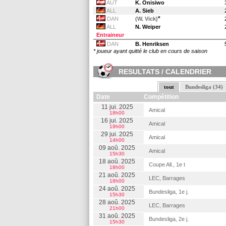
AUT
K. Onisiwo
ALL
A. Sieb
*
DAN
(W. Vick)
ALL
N. Weiper
Entraineur
DAN
B. Henriksen
* joueur ayant quitté le club en cours de saison
RESULTATS / CALENDRIER
tout
Bundesliga (34)
Date
Compétition
11 jui. 2025
Amical
18h00
16 jui. 2025
Amical
19h00
29 jui. 2025
Amical
14h00
09 aoû. 2025
Amical
15h30
18 aoû. 2025
Coupe All., 1e t
18h00
21 aoû. 2025
LEC, Barrages
18h00
24 aoû. 2025
Bundesliga, 1e j.
15h30
28 aoû. 2025
LEC, Barrages
21h00
31 aoû. 2025
Bundesliga, 2e j.
15h30