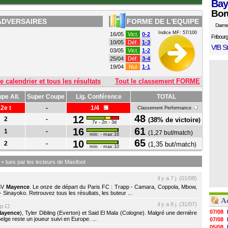
Bay
Bor
ADVERSAIRES
FORME DE L'EQUIPE
Darms
Indice MF: 57/100
16/05
Vict.
0-2
Fribourg
10/05
Déf.
1-3
VfB St
03/05
Vict.
1-2
25/04
Déf.
3-4
19/04
Nul
1-1
e calendrier et tous les résultats
Tout le classement FORME
pe All.
Super Coupe
Lig. Conférence
TOTAL
2e t
-
1/4
Classement Performance
48
12
2
-
38% de victoire
(
)
7v - 2n - 3d
61
16
1
-
(
1,27 but/match
)
min: - max:16
65
10
2
-
1,35 but/match
(
)
min: - max:10
s + lues par les lecteurs de Maxifoot
il y a 7 j. (01/08)
FSV
Mayence
. Le onze de départ du Paris FC : Trapp - Camara, Coppola, Mbow,
 Sinayoko. Retrouvez tous les résultats, les buteur ...
A
il y a 8 j. (31/07)
up
07/08
ayence
), Tyler Dibling (Everton) et Said El Mala (Cologne). Malgré une dernière
elge reste un joueur suivi en Europe. ...
07/08
05/08