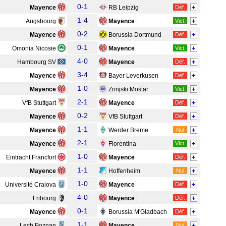
0-1
+
Mayence
RB Leipzig
Déf.
1-4
+
Augsbourg
Mayence
Vict.
0-2
+
Mayence
Borussia Dortmund
Déf.
0-1
+
Omonia Nicosie
Mayence
Vict.
4-0
+
Hambourg SV
Mayence
Déf.
3-4
+
Mayence
Bayer Leverkusen
Déf.
1-0
+
Mayence
Zrinjski Mostar
Vict.
2-1
+
VfB Stuttgart
Mayence
Déf.
0-2
+
Mayence
VfB Stuttgart
Déf.
1-1
+
Mayence
Werder Breme
Nul
2-1
+
Mayence
Fiorentina
Vict.
1-0
+
Eintracht Francfort
Mayence
Déf.
1-1
+
Mayence
Hoffenheim
Nul
1-0
+
Université Craiova
Mayence
Déf.
4-0
+
Fribourg
Mayence
Déf.
0-1
+
Mayence
Borussia M'Gladbach
Déf.
1-1
+
Lech Poznan
Mayence
Nul