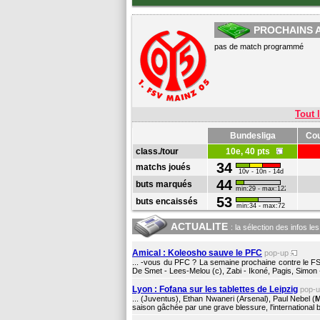
PROCHAINS 
pas de match programmé
Tout l
Bundesliga
Cou
class./tour
10e, 40 pts
34
matchs joués
10v - 10n - 14d
44
buts marqués
min:29 - max:122
53
buts encaissés
min:34 - max:72
ACTUALITE
: la sélection des infos le
Amical : Koleosho sauve le PFC
pop-up
... -vous du PFC ? La semaine prochaine contre le 
De Smet - Lees-Melou (c), Zabi - Ikoné, Pagis, Simon -
Lyon : Fofana sur les tablettes de Leipzig
pop-
... (Juventus), Ethan Nwaneri (Arsenal), Paul Nebel (
M
saison gâchée par une grave blessure, l'international b