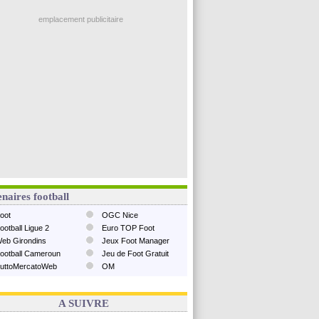
emplacement publicitaire
naires football
oot
OGC Nice
ootball Ligue 2
Euro TOP Foot
eb Girondins
Jeux Foot Manager
ootball Cameroun
Jeu de Foot Gratuit
uttoMercatoWeb
OM
A SUIVRE