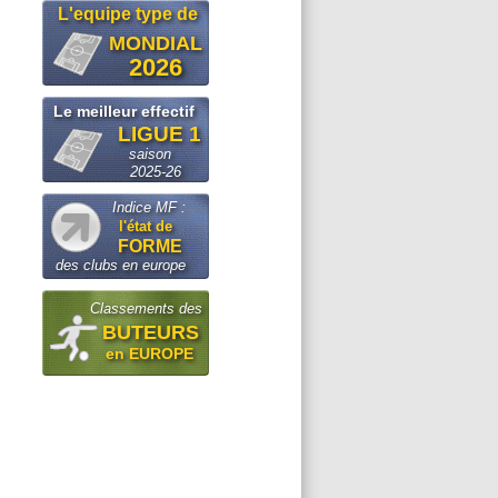
L'equipe type de
MONDIAL
2026
Le meilleur effectif
LIGUE 1
saison
2025-26
Indice MF :
l'état de
FORME
des clubs en europe
Classements des
BUTEURS
en EUROPE