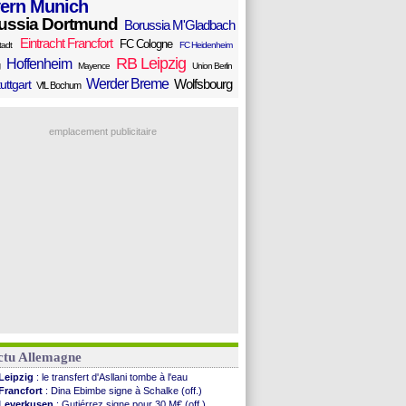
ern Munich
ussia Dortmund
Borussia M'Gladbach
Eintracht Francfort
FC Cologne
tadt
FC Heidenheim
RB Leipzig
Hoffenheim
Mayence
Union Berlin
Werder Breme
Wolfsbourg
uttgart
VfL Bochum
emplacement publicitaire
ctu Allemagne
Leipzig
: le transfert d'Asllani tombe à l'eau
Francfort
: Dina Ebimbe signe à Schalke (off.)
Leverkusen
: Gutiérrez signe pour 30 M€ (off.)