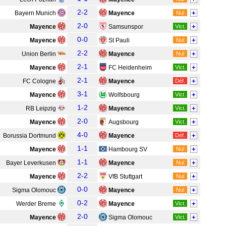
2-2
+
Bayern Munich
Mayence
Nul
2-0
+
Mayence
Samsunspor
Vict.
0-0
+
Mayence
St Pauli
Nul
2-2
+
Union Berlin
Mayence
Nul
2-1
+
Mayence
FC Heidenheim
Vict.
2-1
+
FC Cologne
Mayence
Déf.
3-1
+
Mayence
Wolfsbourg
Vict.
1-2
+
RB Leipzig
Mayence
Vict.
2-0
+
Mayence
Augsbourg
Vict.
4-0
+
Borussia Dortmund
Mayence
Déf.
1-1
+
Mayence
Hambourg SV
Nul
1-1
+
Bayer Leverkusen
Mayence
Nul
2-2
+
Mayence
VfB Stuttgart
Nul
0-0
+
Sigma Olomouc
Mayence
Nul
0-2
+
Werder Breme
Mayence
Vict.
2-0
+
Mayence
Sigma Olomouc
Vict.