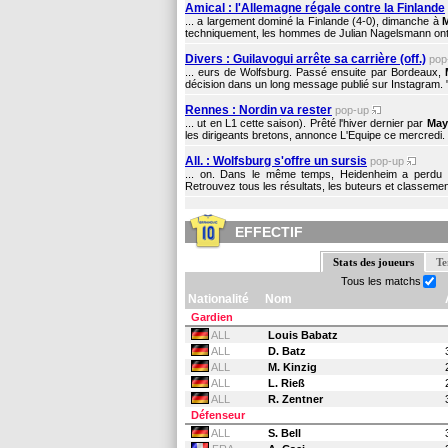
Amical : l'Allemagne régale contre la Finlande
... a largement dominé la Finlande (4-0), dimanche à
techniquement, les hommes de Julian Nagelsmann ont ra
Divers : Guilavogui arrête sa carrière (off.)
pop
... eurs de Wolfsburg. Passé ensuite par Bordeaux,
décision dans un long message publié sur Instagram. 
Rennes : Nordin va rester
pop-up
... ut en L1 cette saison). Prêté l'hiver dernier par
May
les dirigeants bretons, annonce L'Equipe ce mercredi. U
All. : Wolfsburg s'offre un sursis
pop-up
... on. Dans le même temps, Heidenheim a perdu
Retrouvez tous les résultats, les buteurs et classeme
EFFECTIF
Stats des joueurs
Te
Tous les matchs
Nationalité
Nom
Gardien
ALL
Louis Babatz
ALL
D. Batz
ALL
M. Kinzig
ALL
L. Rieß
ALL
R. Zentner
Défenseur
ALL
S. Bell