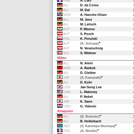
FRA
A. Caci
ALL
D. da Costa
ALL
M. Dal
NOR
A. Hanche-Olsen
ALL
M. Jenz
ALL
M. Leitsch
AUT
P. Mwene
AUT
S. Posch
POL
K. Potulski
*
AUT
(K. Schopp)
AUT
N. Veratschnig
SUI
S. Widmer
Milieu
ALL
N. Amiri
MAR
A. Barkok
ALL
D. Gleiber
*
JAP
(S. Kawasaki)
ALL
D. Kohr
CDS
Jae-Sung Lee
USA
L. Maloney
ALL
P. Nebel
JAP
K. Sano
CRO
G. Vidovic
Attaquant
*
ALL
(B. Bobzien)
ALL
B. Hollerbach
*
RDC
(S. Katompa Mvumpa)
*
FRA
(A. Nordin)