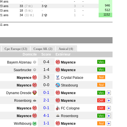
-
34 ans
-
-
-
-
946
23 ans
33
(7 tit.)
3
3
-
512
23 ans
18
(5 tit.)
-
1
-
1152
21 ans
34
(11 tit.)
2
1
-
51 ans
Cpe Europe (12)
Coupe All. (2)
Amical (4)
Domicile
Score
Extérieur
0-4
Vict.
Bayern Alzenau
Mayence
1-4
Vict.
Saarbrucke
Mayence
3-3
Nul
Mayence
Crystal Palace
0-0
Nul
Mayence
Strasbourg
0-1
+
Dynamo Dresde
Mayence
Vict.
2-1
+
Rosenborg
Mayence
Déf.
0-1
+
Mayence
FC Cologne
Déf.
4-1
+
Mayence
Rosenborg
Vict.
1-1
+
Wolfsbourg
Mayence
Nul