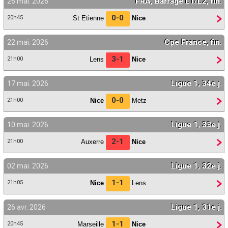
FRA, Barrage L1/L2, fin.
26 mai. 2026
Contact / Signaler un bug
0-0
St Etienne
Nice
20h45
Recrutement Maxifoot
Cpe France, fin.
22 mai. 2026
Mentions légales
3-1
Lens
Nice
21h00
site web Maxifoot.fr
Ligue 1, 34e j.
17 mai. 2026
0-0
Nice
Metz
21h00
Ligue 1, 33e j.
10 mai. 2026
2-1
Auxerre
Nice
21h00
Ligue 1, 32e j.
02 mai. 2026
1-1
Nice
Lens
21h05
Ligue 1, 31e j.
26 avr. 2026
1-1
Marseille
Nice
20h45