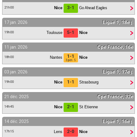
3-1
Nice
Go Ahead Eagles
21h00
Ligue 1, 18e j.
17 jan. 2026
5-1
Toulouse
Nice
19h00
Cpe France, 16e
11 jan. 2026
1-1
Nantes
Nice
18h00
3 pen. 5
Ligue 1, 17e j.
03 jan. 2026
1-1
Nice
Strasbourg
19h00
Cpe France, 32e
21 déc. 2025
2-1
Nice
St Etienne
14h45
Ligue 1, 16e j.
14 déc. 2025
2-0
Lens
Nice
17h15