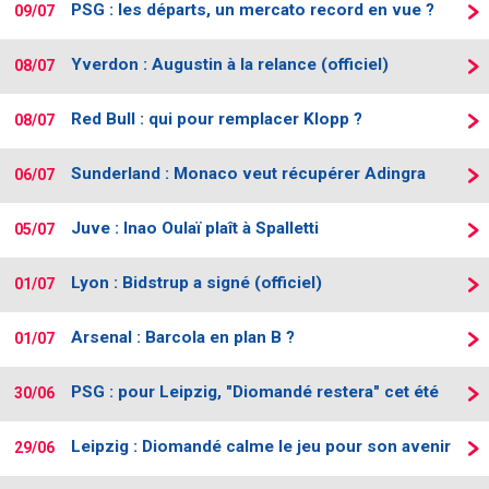
PSG : les départs, un mercato record en vue ?
09/07
Contact / Signaler un bug
Yverdon : Augustin à la relance (officiel)
Recrutement Maxifoot
08/07
Mentions légales
Red Bull : qui pour remplacer Klopp ?
08/07
site web Maxifoot.fr
Sunderland : Monaco veut récupérer Adingra
06/07
Juve : Inao Oulaï plaît à Spalletti
05/07
Lyon : Bidstrup a signé (officiel)
01/07
Arsenal : Barcola en plan B ?
01/07
PSG : pour Leipzig, "Diomandé restera" cet été
30/06
Leipzig : Diomandé calme le jeu pour son avenir
29/06