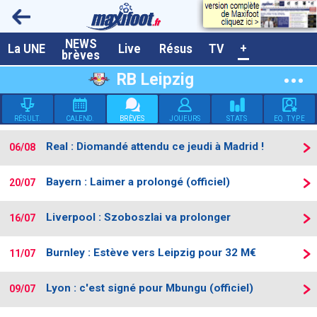
NEWS
A la UNE
La UNE
Live
Résus
TV
+
brèves
Dernières brèves
RB Leipzig
Live / Matchs en direct
RÉSULT.
CALEND.
BRÈVES
JOUEURS
STATS
EQ. TYPE
Résultats et Classements
Real : Diomandé attendu ce jeudi à Madrid !
06/08
Class. buteurs européens
Programme TV foot
Bayern : Laimer a prolongé (officiel)
20/07
Vidéos
Liverpool : Szoboszlai va prolonger
16/07
Sondages
Burnley : Estève vers Leipzig pour 32 M€
11/07
Tableau transferts L1
Taille de la police
Lyon : c'est signé pour Mbungu (officiel)
09/07
Paramètrages / Options