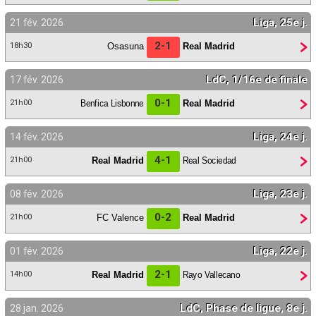
Liga, 25e j.
21 fév. 2026
2-1
Osasuna
Real Madrid
18h30
LdC, 1/16e de finale
17 fév. 2026
0-1
Benfica Lisbonne
Real Madrid
21h00
Liga, 24e j.
14 fév. 2026
4-1
Real Madrid
Real Sociedad
21h00
Liga, 23e j.
08 fév. 2026
0-2
FC Valence
Real Madrid
21h00
Liga, 22e j.
01 fév. 2026
2-1
Real Madrid
Rayo Vallecano
14h00
LdC, Phase de ligue, 8e j.
28 jan. 2026