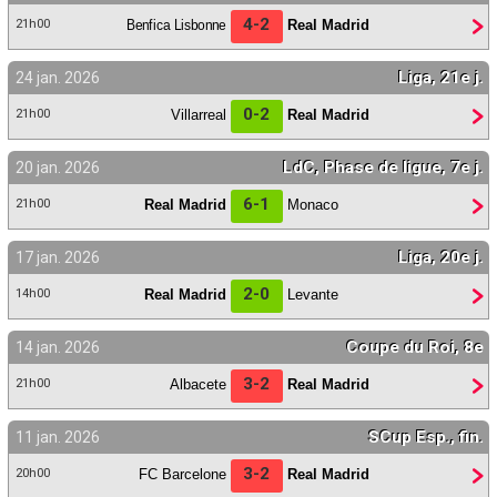
4-2
Benfica Lisbonne
Real Madrid
21h00
Liga, 21e j.
24 jan. 2026
0-2
Villarreal
Real Madrid
21h00
LdC, Phase de ligue, 7e j.
20 jan. 2026
6-1
Real Madrid
Monaco
21h00
Liga, 20e j.
17 jan. 2026
2-0
Real Madrid
Levante
14h00
Coupe du Roi, 8e
14 jan. 2026
3-2
Albacete
Real Madrid
21h00
SCup Esp., fin.
11 jan. 2026
3-2
FC Barcelone
Real Madrid
20h00