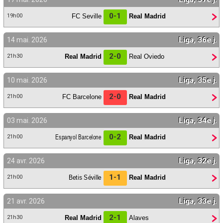
Contact / Signaler un bug
0-1
FC Seville
Real Madrid
19h00
Recrutement Maxifoot
Liga, 36e j.
14 mai. 2026
Mentions légales
2-0
Real Madrid
Real Oviedo
21h30
site web Maxifoot.fr
Liga, 35e j.
10 mai. 2026
2-0
FC Barcelone
Real Madrid
21h00
Liga, 34e j.
03 mai. 2026
0-2
Espanyol Barcelone
Real Madrid
21h00
Liga, 32e j.
24 avr. 2026
1-1
Betis Séville
Real Madrid
21h00
Liga, 33e j.
21 avr. 2026
2-1
Real Madrid
Alaves
21h30