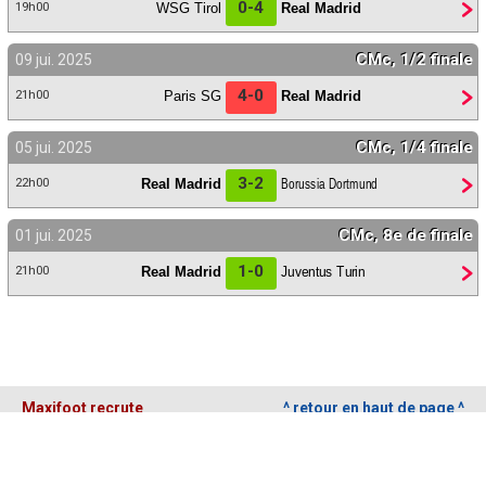
0-4
WSG Tirol
Real Madrid
19h00
CMc, 1/2 finale
09 jui. 2025
4-0
Paris SG
Real Madrid
21h00
CMc, 1/4 finale
05 jui. 2025
3-2
Real Madrid
Borussia Dortmund
22h00
CMc, 8e de finale
01 jui. 2025
1-0
Real Madrid
Juventus Turin
21h00
Maxifoot recrute
^ retour en haut de page ^
version web complète