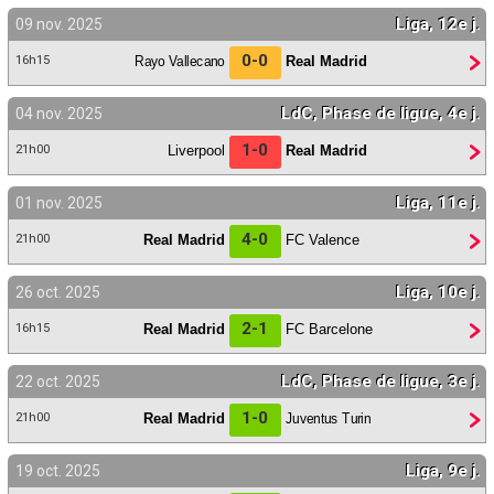
Liga, 12e j.
09 nov. 2025
0-0
Rayo Vallecano
Real Madrid
16h15
LdC, Phase de ligue, 4e j.
04 nov. 2025
1-0
Liverpool
Real Madrid
21h00
Liga, 11e j.
01 nov. 2025
4-0
Real Madrid
FC Valence
21h00
Liga, 10e j.
26 oct. 2025
2-1
Real Madrid
FC Barcelone
16h15
LdC, Phase de ligue, 3e j.
22 oct. 2025
1-0
Real Madrid
Juventus Turin
21h00
Liga, 9e j.
19 oct. 2025