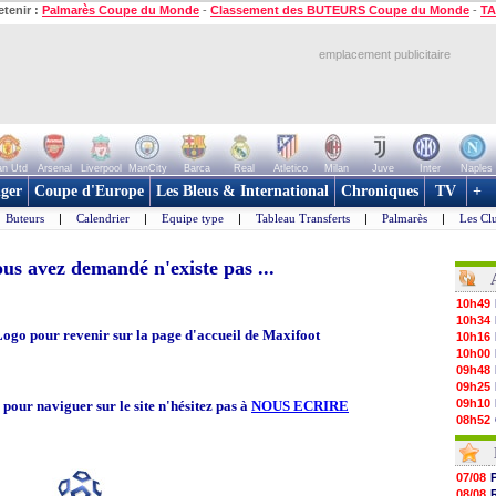
etenir :
Palmarès Coupe du Monde
-
Classement des BUTEURS Coupe du Monde
-
TA
emplacement publicitaire
n Utd
Arsenal
Liverpool
ManCity
Barca
Real
Atletico
Milan
Juve
Inter
Naples
ger
Coupe d'Europe
Les Bleus & International
Chroniques
TV
+
Buteurs
|
Calendrier
|
Equipe type
|
Tableau Transferts
|
Palmarès
|
Les Cl
us avez demandé n'existe pas ...
10h49
10h34
Logo pour revenir sur la page d'accueil de Maxifoot
10h16
10h00
09h48
09h25
09h10
s pour naviguer sur le site n'hésitez pas à
NOUS ECRIRE
08h52
08/08
08/08
08/08
07/08
08/08
08/08