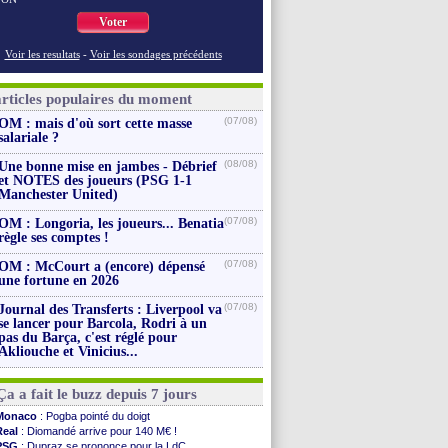
Voter
Voir les resultats
-
Voir les sondages précédents
articles populaires du moment
(07/08)
OM : mais d'où sort cette masse
salariale ?
(08/08)
Une bonne mise en jambes - Débrief
et NOTES des joueurs (PSG 1-1
Manchester United)
(07/08)
OM : Longoria, les joueurs... Benatia
règle ses comptes !
(07/08)
OM : McCourt a (encore) dépensé
une fortune en 2026
(07/08)
Journal des Transferts : Liverpool va
se lancer pour Barcola, Rodri à un
pas du Barça, c'est réglé pour
Akliouche et Vinicius...
Ça a fait le buzz depuis 7 jours
Monaco
: Pogba pointé du doigt
Real
: Diomandé arrive pour 140 M€ !
PSG
: Dupraz se prononce pour la LdC