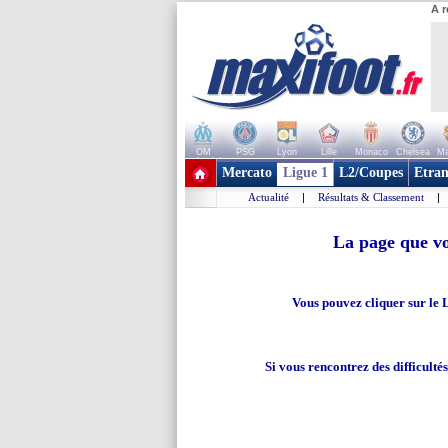
A r
OM
PSG
Lyon
Lille
Monaco
Chelsea
Ma
+ de clubs
Mercato
Ligue 1
L2/Coupes
Etran
Actualité
|
Résultats & Classement
|
La page que vo
Vous pouvez cliquer sur le 
Si vous rencontrez des difficulté