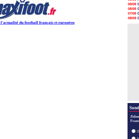
08/08
08/08
08/08
08/08
08/08
07/08
08/08
08/08
08/08
 l'actualité du football français et européen
07/08
08/08
07/08
08/08
08/08
08/08
08/08
08/08
08/08
Sond
Zidan
Franc
O