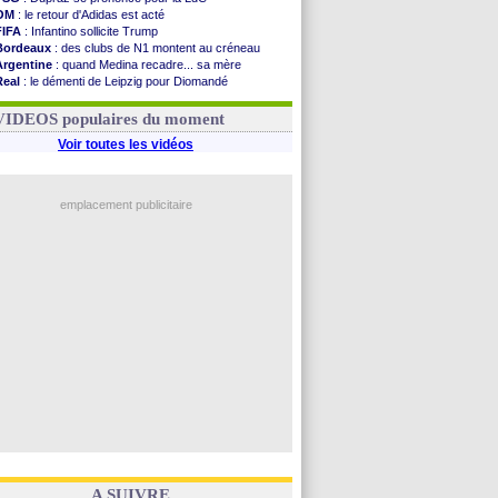
OM
: le retour d'Adidas est acté
FIFA
: Infantino sollicite Trump
Bordeaux
: des clubs de N1 montent au créneau
Argentine
: quand Medina recadre... sa mère
Real
: le démenti de Leipzig pour Diomandé
OM
: le club prêt à libérer Kondogbia ?
OM
: Paixão attire un 2e club anglais
VIDEOS populaires du moment
Voir toutes les vidéos
emplacement publicitaire
A SUIVRE