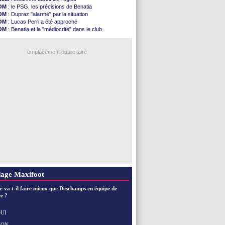
L2
: le classement complet
OM
: le PSG, les précisions de Benatia
L2
: les résultats de la soirée
OM
: Dupraz "alarmé" par la situation
Amical
: Le Havre renversé par Oviedo
OM
: Lucas Perri a été approché
Amical
: Nice battu aux tirs au but
OM
: Benatia et la "médiocrité" dans le club
Benfica
: Ivanovic proche de Lens
PSG
: Liverpool va proposer 115 M€ pour Barcola
OM
: Dupraz "alarmé" par la situation
OM
: B. Genesio - "ce n'est pas idéal"
Atletico
: Alvarez, le Barça va revoir son offre
emplacement publicitaire
Lorient
: Mbamba prêté par Leverkusen (officiel)
Amical
: le Real bat Ferencvaros
Naples
: Lukaku dit oui à Fenerbahçe
Amical
: Brest arrache le nul contre Venise
Amical
: un nouveau nul pour Le Mans
Voir les brèves précédentes
age Maxifoot
e va t-il faire mieux que Deschamps en équipe de
e ?
UI
NON