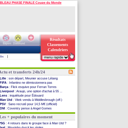
BLEAU PHASE FINALE Coupe du Monde
Résultats
Bayern
Dortmund
Classements
Calendriers
ubs
|
Actu et transferts 24h/24
Lille
: son départ, Meunier accuse Létang
FIFA
: Infantino ne démissionnera pas
Barça
: Flick esquive pour Ferran Torres
Liverpool
: Araujo, une option d'achat à 55 ...
Lens
: inquiétude pour Édouard
Man Utd
: Vitek vendu à Middlesbrough (off.)
PSV
: Sano recruté pour 14,5 M€ (officiel)
OM
: Coventry pense à Angel Gomes
PSG
: Rafel Pol satisfait des progrès
Les + populaires du moment
Amical
: le Barça vainqueur puis battu
Inter
: Calhanoglu prêt à prolonger
PSG
: 4 retours dans le groupe face à Man Utd ?
Nice
: Abdelmonem veut rester
Real
: Mourinho durcit les règles