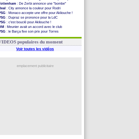
Tottenham
: De Zerbi annonce une "bombe"
Real
: City annonce la couleur pour Rodri
PSG
: Monaco accepte une offre pour Akliouche !
PSG
: Dupraz se prononce pour la LdC
PSG
: c'est bouclé pour Akliouche !
OM
: Meunier avait un accord avec le club
PSG
: le Barça fixe son prix pour Torres
Barça
: Torres souhaite rejoindre le PSG !
FIFA
: Infantino sollicite Trump
VIDEOS populaires du moment
Voir toutes les vidéos
emplacement publicitaire