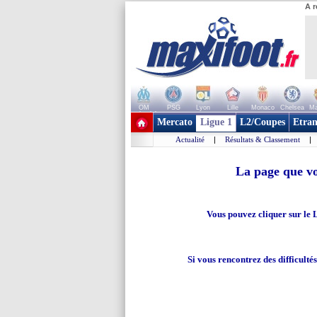
A r
OM
PSG
Lyon
Lille
Monaco
Chelsea
Ma
+ de clubs
Mercato
Ligue 1
L2/Coupes
Etran
Actualité
|
Résultats & Classement
|
La page que vo
Vous pouvez cliquer sur le 
Si vous rencontrez des difficulté