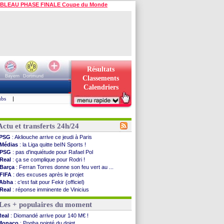
BLEAU PHASE FINALE Coupe du Monde
Résultats
Bayern
Dortmund
Classements
Calendriers
ubs
|
Actu et transferts 24h/24
PSG
: Akliouche arrive ce jeudi à Paris
Médias
: la Liga quitte beIN Sports !
PSG
: pas d'inquiétude pour Rafael Pol
Real
: ça se complique pour Rodri !
Barça
: Ferran Torres donne son feu vert au ...
FIFA
: des excuses après le projet
Abha
: c'est fait pour Fekir (officiel)
Real
: réponse imminente de Vinicius
Arsenal
: Nørgaard transféré à Everton (off.)
Les + populaires du moment
Al-Ahli
: Deschamps a discuté !
PSG
: Luis Enrique satisfait malgré tout
Real
: Diomandé arrive pour 140 M€ !
Monaco
: Pogba pointé du doigt
Monaco
: Pogba pointé du doigt