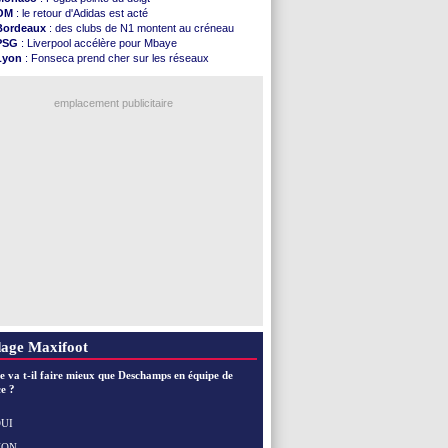
Rennes
: Zabiri n'est pas fan de la L1
OM
: le retour d'Adidas est acté
Rennes
: une offre de Fulham pour Aït Boudlal
Bordeaux
: des clubs de N1 montent au créneau
VIDEO
: Thomasson et Cresswell réconciliés
PSG
: Liverpool accélère pour Mbaye
Dunkerque
: Nzonzi avait des pistes en L1
Lyon
: Fonseca prend cher sur les réseaux
Lyon
: Mangala sur le départ
Trabzonspor
: une annonce pour Salah !
Amical
: Arsenal s'incline face au Real Betis
EdF
: Infantino complimente Mbappé
Amical
: lourde défaite pour le PSG
emplacement publicitaire
Man City
: Maresca flou pour Reijnders
LdC
: Fenerbahçe prend une belle option
Al-Diriyah
: Mbemba arrive libre (officiel)
Atletico
: le plan d'Alvarez à son retour
Amical
: premier succès pour Brest
Voir les brèves précédentes
age Maxifoot
e va t-il faire mieux que Deschamps en équipe de
e ?
UI
NON