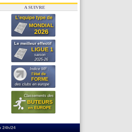
A SUIVRE
L'equipe type de
MONDIAL
2026
Le meilleur effectif
LIGUE 1
saison
2025-26
Indice MF :
l'état de
FORME
des clubs en europe
Classements des
BUTEURS
en EUROPE
o 24h/24