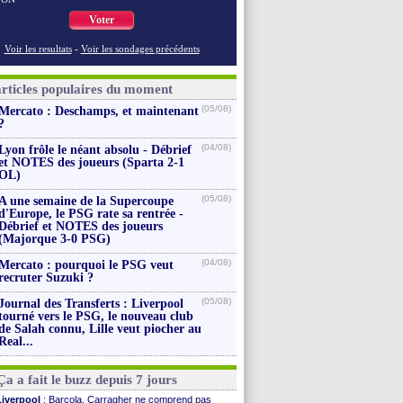
Voter
Voir les resultats
-
Voir les sondages précédents
articles populaires du moment
(05/08)
Mercato : Deschamps, et maintenant
?
(04/08)
Lyon frôle le néant absolu - Débrief
et NOTES des joueurs (Sparta 2-1
OL)
(05/08)
A une semaine de la Supercoupe
d'Europe, le PSG rate sa rentrée -
Débrief et NOTES des joueurs
(Majorque 3-0 PSG)
(04/08)
Mercato : pourquoi le PSG veut
recruter Suzuki ?
(05/08)
Journal des Transferts : Liverpool
tourné vers le PSG, le nouveau club
de Salah connu, Lille veut piocher au
Real...
Ça a fait le buzz depuis 7 jours
Liverpool
: Barcola, Carragher ne comprend pas