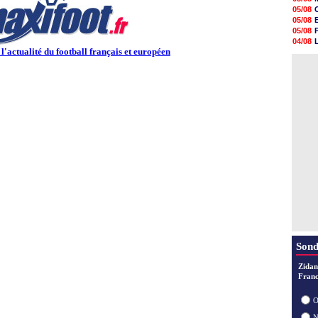
05/08
05/08
05/08
05/08
05/08
05/08
05/08
04/08
05/08
 l'actualité du football français et européen
04/08
05/08
04/08
05/08
05/08
05/08
05/08
05/08
05/08
Sond
Zidan
Franc
O