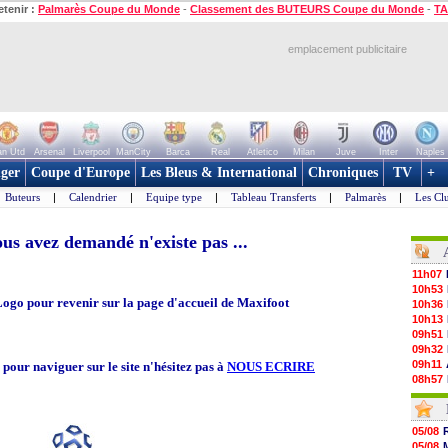
etenir :
Palmarès Coupe du Monde
-
Classement des BUTEURS Coupe du Monde
-
TA
emplacement publicitaire
n Utd
Arsenal
Liverpool
ManCity
Barca
Real
Atletico
Milan
Juve
Inter
Naples
ger
Coupe d'Europe
Les Bleus & International
Chroniques
TV
+
Buteurs
|
Calendrier
|
Equipe type
|
Tableau Transferts
|
Palmarès
|
Les Cl
us avez demandé n'existe pas ...
11h07
10h53
Logo pour revenir sur la page d'accueil de Maxifoot
10h36
10h13
09h51
09h32
09h11
s pour naviguer sur le site n'hésitez pas à
NOUS ECRIRE
08h57
08h39
08h22
00h06
05/08
05/08
05/08