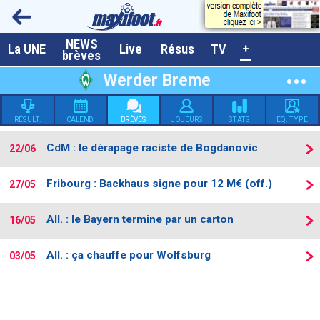
NEWS
A la UNE
La UNE
Live
Résus
TV
+
brèves
Dernières brèves
Werder Breme
Live / Matchs en direct
RÉSULT.
CALEND.
BRÈVES
JOUEURS
STATS
EQ. TYPE
Résultats et Classements
CdM : le dérapage raciste de Bogdanovic
22/06
Class. buteurs européens
Programme TV foot
Fribourg : Backhaus signe pour 12 M€ (off.)
27/05
Vidéos
All. : le Bayern termine par un carton
16/05
Sondages
All. : ça chauffe pour Wolfsburg
03/05
Tableau transferts L1
Taille de la police
Paramètrages / Options