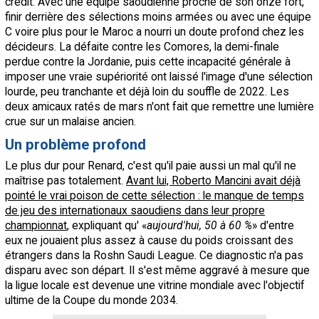
crédit. Avec une équipe saoudienne proche de son onze fort,
finir derrière des sélections moins armées ou avec une équipe
C voire plus pour le Maroc a nourri un doute profond chez les
décideurs. La défaite contre les Comores, la demi-finale
perdue contre la Jordanie, puis cette incapacité générale à
imposer une vraie supériorité ont laissé l'image d'une sélection
lourde, peu tranchante et déjà loin du souffle de 2022. Les
deux amicaux ratés de mars n'ont fait que remettre une lumière
crue sur un malaise ancien.
Un problème profond
Le plus dur pour Renard, c'est qu'il paie aussi un mal qu'il ne
maîtrise pas totalement.
Avant lui, Roberto Mancini avait déjà
pointé le vrai poison de cette sélection : le manque de temps
de jeu des internationaux saoudiens dans leur propre
championnat
, expliquant qu' «
aujourd'hui, 50 à 60 %
» d'entre
eux ne jouaient plus assez à cause du poids croissant des
étrangers dans la Roshn Saudi League. Ce diagnostic n'a pas
disparu avec son départ. Il s'est même aggravé à mesure que
la ligue locale est devenue une vitrine mondiale avec l'objectif
ultime de la Coupe du monde 2034.