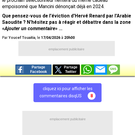
le prochain sélectionneur héritera du même cadeau
empoisonné que Mancini dénonçait déjà en 2024.
Que pensez-vous de l'éviction d'Hervé Renard par l'Arabie
Saoudite ? N'hésitez pas à réagir et débattre dans la zone
«
Ajouter un commentaire
» ...
Par
Youcef Touaitia
, le
17/04/2026
à
20h00
emplacement publicitaire
Partage
Partage
Facebook
Twitter
cliquez ici pour afficher les
commentaires disqUS
8
emplacement publicitaire