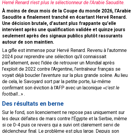
Herné Renard n'est plus le sélectionneur de l'Arabie Saoudite.
Contact / Signaler un bug
À moins de deux mois de la Coupe du monde 2026, l'Arabie
Saoudite a finalement tranché en écartant Hervé Renard.
Recrutement Maxifoot
Une décision brutale, d'autant plus frappante qu'elle
Mentions légales
intervient après une qualification validée et quinze jours
seulement après des signaux publics plutôt rassurants
site web Maxifoot.fr
autour de son maintien.
La gifle est immense pour Hervé Renard. Revenu à l'automne
2024 pour reprendre une sélection qu'il connaissait
parfaitement, avec l'idée de retrouver un Mondial après
l'exploit de 2022 contre l'Argentine, l'entraîneur français se
voyait déjà boucler l'aventure sur la plus grande scène. Au lieu
de cela, le Savoyard sort par la petite porte, lui-même
confirmant son éviction à l'AFP avec un laconique «
c'est le
football…
» .
Des résultats en berne
Sur le fond, son licenciement ne repose pas uniquement sur
les deux défaites de mars contre l'Égypte et la Serbie, même
si ce 0-4 puis ce revers qui a suivi ont clairement servi de
déclencheur final. Le problème est plus large. Depuis son