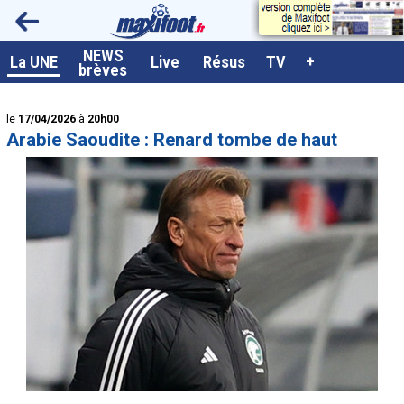
<
NEWS
A la UNE
La UNE
Live
Résus
TV
+
brèves
Dernières brèves
le
17/04/2026
à
20h00
Live / Matchs en direct
Arabie Saoudite : Renard tombe de haut
Résultats et Classements
Class. buteurs européens
Programme TV foot
Vidéos
Sondages
Tableau transferts L1
Taille de la police
Paramètrages / Options