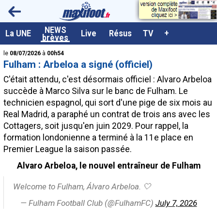
<
NEWS
A la UNE
La UNE
Live
Résus
TV
+
brèves
Dernières brèves
le
08/07/2026
à
00h54
Fulham : Arbeloa a signé (officiel)
Live / Matchs en direct
C'était attendu, c'est désormais officiel : Alvaro Arbeloa
Résultats et Classements
succède à Marco Silva sur le banc de Fulham. Le
technicien espagnol, qui sort d'une pige de six mois au
Class. buteurs européens
Real Madrid, a paraphé un contrat de trois ans avec les
Programme TV foot
Cottagers, soit jusqu'en juin 2029. Pour rappel, la
formation londonienne a terminé à la 11e place en
Vidéos
Premier League la saison passée.
Sondages
Alvaro Arbeloa, le nouvel entraîneur de Fulham
Tableau transferts L1
Welcome to Fulham, Álvaro Arbeloa. 🤍
Taille de la police
— Fulham Football Club (@FulhamFC)
July 7, 2026
Paramètrages / Options