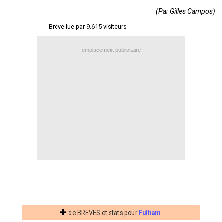
Contact / Signaler un bug
(Par Gilles Campos)
Brève lue par 9.615 visiteurs
Recrutement Maxifoot
Mentions légales
emplacement publicitaire
site web Maxifoot.fr
+
de BREVES et stats pour
Fulham