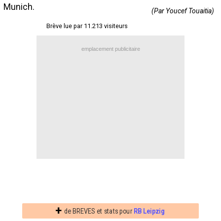
Munich.
Contact / Signaler un bug
(Par Youcef Touaitia)
Brève lue par 11.213 visiteurs
Recrutement Maxifoot
Mentions légales
emplacement publicitaire
site web Maxifoot.fr
+
de BREVES et stats pour
RB Leipzig