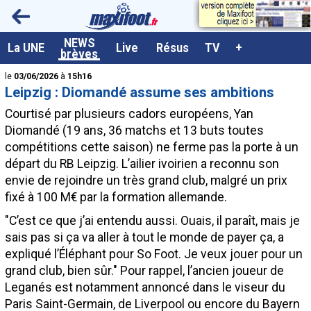
<
NEWS
A la UNE
La UNE
Live
Résus
TV
+
brèves
Dernières brèves
le
03/06/2026
à
15h16
Leipzig : Diomandé assume ses ambitions
Live / Matchs en direct
Courtisé par plusieurs cadors européens, Yan
Résultats et Classements
Diomandé
(19 ans, 36 matchs et 13 buts toutes
compétitions cette saison) ne ferme pas la porte à un
Class. buteurs européens
départ du RB Leipzig. L’ailier ivoirien a reconnu son
Programme TV foot
envie de rejoindre un très grand club, malgré un prix
fixé à 100 M€ par la formation allemande.
Vidéos
"C’est ce que j’ai entendu aussi. Ouais, il paraît, mais je
Sondages
sais pas si ça va aller à tout le monde de payer ça, a
Tableau transferts L1
expliqué l’Éléphant pour So Foot. Je veux jouer pour un
grand club, bien sûr." Pour rappel, l’ancien joueur de
Taille de la police
Leganés est notamment annoncé dans le viseur du
Paramètrages / Options
Paris Saint-Germain, de Liverpool ou encore du Bayern