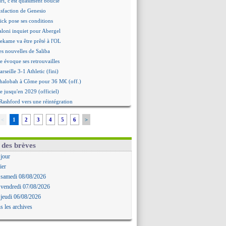
ri, c'est quasiment bouclé
isfaction de Genesio
ick pose ses conditions
aloni inquiet pour Abergel
ekame va être prêté à l'OL
es nouvelles de Saliba
 évoque ses retrouvailles
rseille 3-1 Athletic (fini)
Chalobah à Côme pour 36 M€ (off.)
 jusqu'en 2029 (officiel)
Rashford vers une réintégration
s avoue des discussions
<
1
2
3
4
5
6
>
UP boycotte le Trophée des Champions
rinho réclame encore un milieu
arreal pense à Boudaoui
 des brèves
onaco renverse Liverpool à Anfield
 jour
Maldini prêté à Cagliari (officiel)
ier
rseille-Athletic, les compos
 samedi 08/08/2026
ortmund fait tomber Arsenal
 vendredi 07/08/2026
 Samu Costa pour 22 M€ (off.)
 jeudi 06/08/2026
passe géniale d'un défenseur iranien
s les archives
helsea accroché par Johor
n : Charles vers Fulham pour 35 M€