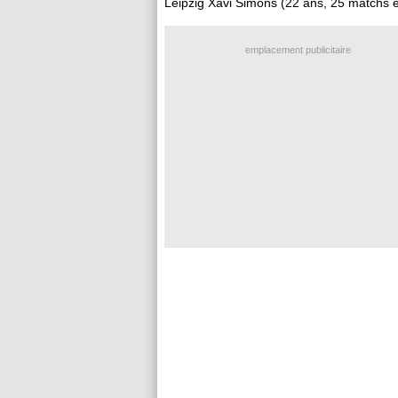
Leipzig Xavi
Simons
(22 ans, 25 matchs e
emplacement publicitaire