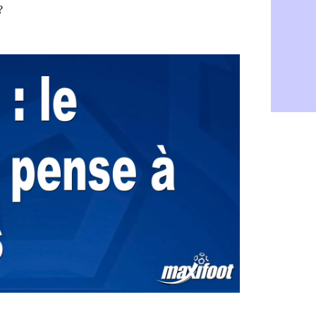
OM : Cove
09/08
PSG : Rafel
08/08
Amical : le
08/08
Inter : Cal
08/08
Nice : Abd
08/08
L2 : le cla
08/08
L2 : les rés
08/08
Amical : L
08/08
Amical : Ni
08/08
Benfica : 
08/08
OM : Dupraz
08/08
Atletico : 
08/08
Lorient : 
08/08
Amical : le
08/08
Naples : L
08/08
Amical : Br
08/08
Amical : u
08/08
Amical : un
08/08
LA Galaxy :
08/08
Amical : An
08/08
Amical : l
08/08
Amical : R
08/08
Amical : P
08/08