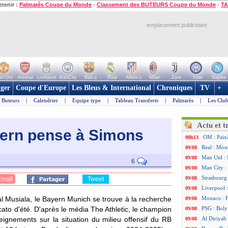
etenir :
Palmarès Coupe du Monde
-
Classement des BUTEURS Coupe du Monde
-
TA
emplacement publicitaire
n Utd
Arsenal
Liverpool
ManCity
Barca
Real
Atletico
Milan
Juve
Inter
Naples
ger
Coupe d'Europe
Les Bleus & International
Chroniques
TV
+
Buteurs
|
Calendrier
|
Equipe type
|
Tableau Transferts
|
Palmarès
|
Les Club
Actu et t
ayern pense à Simons
OM : Paixã
08h13
Real : Mou
09/08
Man Utd : 
09/08
6
Man City :
09/08
Strasbourg 
09/08
Email
Tweet
Liverpool :
09/08
l Musiala, le Bayern Munich se trouve à la recherche
Monaco : F
09/08
cato d'été. D'après le média The Athletic, le champion
PSG : Boly
09/08
gnements sur la situation du milieu offensif du RB
Al Diriyah 
09/08