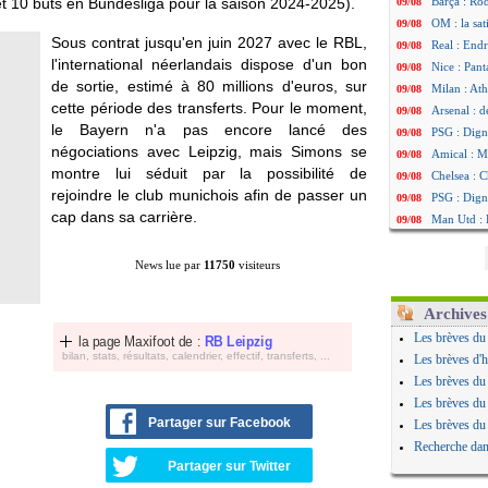
t 10 buts en Bundesliga pour la saison 2024-2025).
Barça : Rod
09/08
OM : la sat
09/08
Sous contrat jusqu'en juin 2027 avec le RBL,
Real : Endr
09/08
l'international néerlandais dispose d'un bon
Nice : Pant
09/08
de sortie, estimé à 80 millions d'euros, sur
Milan : Ath
09/08
cette période des transferts. Pour le moment,
Arsenal : d
09/08
le Bayern n'a pas encore lancé des
PSG : Digne
09/08
négociations avec Leipzig, mais Simons se
Amical : Ma
09/08
montre lui séduit par la possibilité de
Chelsea : 
09/08
rejoindre le club munichois afin de passer un
PSG : Digne
09/08
cap dans sa carrière.
Man Utd : 
09/08
PSG : Godt
09/08
PSG : le C
09/08
News lue par
11750
visiteurs
Real : Mou
09/08
Nice : Vill
09/08
Archives
Amical : M
09/08
Les brèves du
la page Maxifoot de :
RB Leipzig
Atalanta : 
09/08
bilan, stats, résultats, calendrier, effectif, transferts, ...
Les brèves d'h
Amical : Ma
09/08
Les brèves du
Amical : D
09/08
Les brèves du
Al Nassr :
09/08
Partager sur Facebook
Les brèves du
VIDEO : la 
09/08
Recherche dan
Amical : C
09/08
Partager sur Twitter
Southampto
09/08