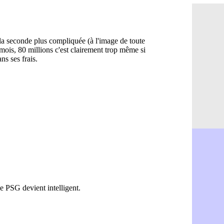
FIFA : l'UE
09/08
Amical : Ma
09/08
Inter : Ars
09/08
Milan : Go
09/08
Lyon : la 
09/08
Barça : Fe
09/08
Trabzonspo
09/08
Lille : Fer
09/08
OM : Timbe
09/08
Real : Mou
09/08
VIDEO : Lu
09/08
PSG : les 
09/08
Nantes : De
09/08
Monaco : a
09/08
Italie : Gua
09/08
Lille : son
09/08
FIFA : Inf
09/08
Barça : Fli
09/08
Liverpool 
09/08
Lens : inq
09/08
Man Utd : 
09/08
PSV : Sano
09/08