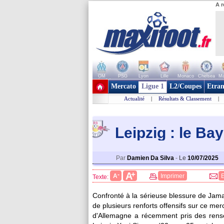
A r
OM
PSG
Lyon
Lille
Monaco
Chelsea
Ma
+ de clubs
Mercato
Ligue 1
L2/Coupes
Etran
Actualité
|
Résultats & Classement
|
Leipzig : le B
Par
Damien Da Silva
-
Le
10/07/2025
+
A
-
A
Imprimer
Texte:
Confronté à la sérieuse blessure de Jama
de plusieurs renforts offensifs sur ce mer
d'Allemagne a récemment pris des rensei