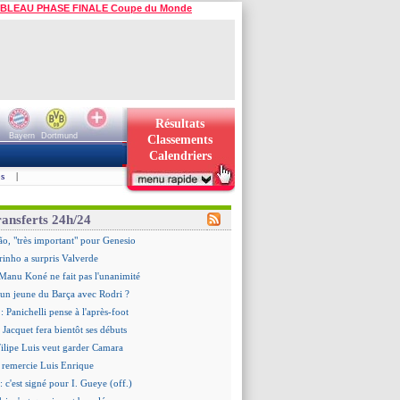
BLEAU PHASE FINALE Coupe du Monde
Résultats
Bayern
Dortmund
Classements
Calendriers
s
|
ransferts 24h/24
o, "très important" pour Genesio
rinho a surpris Valverde
Manu Koné ne fait pas l'unanimité
 un jeune du Barça avec Rodri ?
: Panichelli pense à l'après-foot
 Jacquet fera bientôt ses débuts
ilipe Luis veut garder Camara
 remercie Luis Enrique
: c'est signé pour I. Gueye (off.)