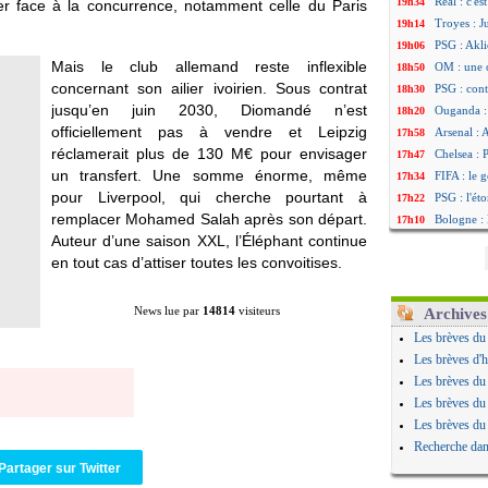
Real : c'e
19h34
r face à la concurrence, notamment celle du Paris
Troyes : J
19h14
PSG : Akli
19h06
Mais le club allemand reste inflexible
OM : une 
18h50
concernant son ailier ivoirien. Sous contrat
PSG : cont
18h30
jusqu’en juin 2030, Diomandé n’est
Ouganda :
18h20
officiellement pas à vendre et Leipzig
Arsenal : 
17h58
réclamerait plus de 130 M€ pour envisager
Chelsea : P
17h47
un transfert. Une somme énorme, même
FIFA : le 
17h34
pour Liverpool, qui cherche pourtant à
PSG : l'ét
17h22
remplacer Mohamed Salah après son départ.
Bologne : 
17h10
Auteur d’une saison XXL, l’Éléphant continue
OM : acco
16h59
en tout cas d’attiser toutes les convoitises.
OM : Medi
16h53
Uruguay : 
16h45
Séville : 
16h34
News lue par
14814
visiteurs
Archives
PSG : Ndja
16h21
Les brèves du
Real : Dio
16h04
Les brèves d'h
Man City :
15h50
Les brèves du
Rennes : A
15h40
Les brèves du
Aston Vill
15h18
Les brèves du
OM : une 
15h01
Recherche dan
Le Havre :
14h46
Partager sur Twitter
Trabzonspo
14h25