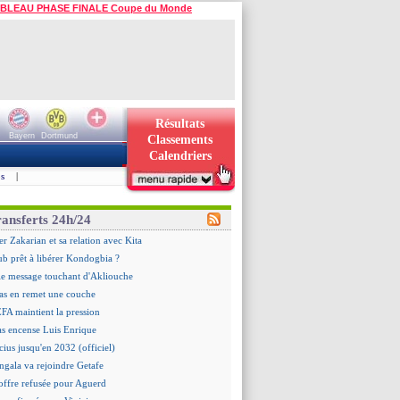
BLEAU PHASE FINALE Coupe du Monde
Résultats
Bayern
Dortmund
Classements
Calendriers
s
|
ransferts 24h/24
er Zakarian et sa relation avec Kita
ub prêt à libérer Kondogbia ?
le message touchant d'Akliouche
as en remet une couche
EFA maintient la pression
as encense Luis Enrique
cius jusqu'en 2032 (officiel)
gala va rejoindre Getafe
offre refusée pour Aguerd