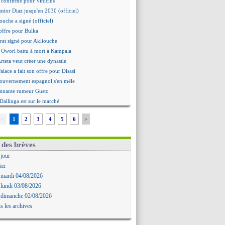
st confirmé pour Vinicius
unior Diaz jusqu'en 2030 (officiel)
ouche a signé (officiel)
offre pour Bulka
rat signé pour Akliouche
 Owori battu à mort à Kampala
Arteta veut créer une dynastie
alace a fait son offre pour Disasi
gouvernement espagnol s'en mêle
onnante rumeur Gusto
Dallinga est sur le marché
rd trouvé avec Man City pour Rulli
<
1
2
3
4
5
6
>
na vers Leverkusen pour 25 M€
Forlan nommé sélectionneur (officiel)
Juanlu signe à Bournemouth (officiel)
 des brèves
ntou heureux d'avoir rejoué
 jour
mandé pour 140 M€ ! (officiel)
ier
 Rodri préfère le Barça au Real !
 mardi 04/08/2026
ït Boudlal veut rejoindre Fulham
 lundi 03/08/2026
a : Liverpool cible aussi Konsa
 dimanche 02/08/2026
approche pour Diatta
s les archives
 Diaw va signer à Lille
r : Salah a signé ! (officiel)