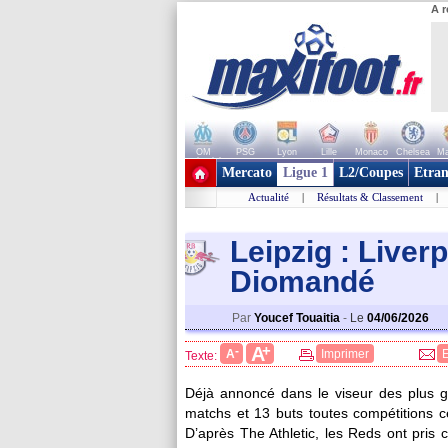
A r
OM
PSG
Lyon
Lille
Monaco
Chelsea
Ma
+ de clubs
Mercato
Ligue 1
L2/Coupes
Etran
Actualité
|
Résultats & Classement
|
Leipzig : Liver
Diomandé
Par
Youcef Touaitia
-
Le
04/06/2026
+
A
-
A
Imprimer
Texte:
Déjà annoncé dans le viseur des plus 
matchs et 13 buts toutes compétitions c
D’après The Athletic, les Reds ont pris 