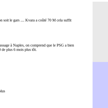
Bordeaux 
14h12
FIFA : Al-
13h51
Fenerbahç
13h29
Bordeaux :
13h11
Galatasara
12h46
Southampto
12h28
Real : Vin
12h10
VIDEO : un
11h58
Real : Dio
11h35
Real : Rodr
11h19
PSG : Aklio
11h07
Médias : l
10h53
PSG : pas 
10h36
Real : ça 
10h13
Barça : Fe
09h51
FIFA : des
09h32
Abha : c'es
09h11
Real : rép
08h57
Arsenal : 
08h39
Al-Ahli : 
08h22
PSG : Luis
00h06
Monaco : P
05/08