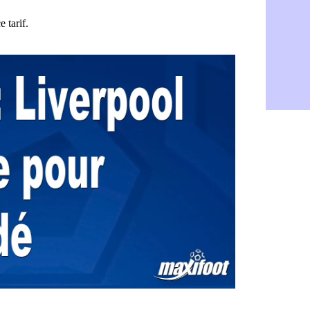
Rennes : Za
05/08
Rennes : u
05/08
VIDEO : Th
05/08
Dunkerque 
05/08
Lyon : Man
05/08
Amical : Ar
05/08
Amical : lo
05/08
Man City :
05/08
LdC : Fene
05/08
Al-Diriyah 
05/08
Atletico : 
05/08
Amical : p
05/08
VIDEO : le
05/08
CdM 2030 :
05/08
PSG : la c
05/08
Newcastle :
05/08
Real : une 
05/08
Amical : l
05/08
Monaco : Ca
05/08
Atletico : 
05/08
Real : Dio
05/08
Arsenal : H
05/08
Man Utd : B
05/08