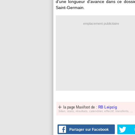
d’une longueur d’avance dans ce dossie
Saint-Germain.
emplacement publicitaire
la page Maxifoot de :
RB Leipzig
bilan, stats, résultats, calendrier, effectif, transferts, ...
Partager sur Facebook