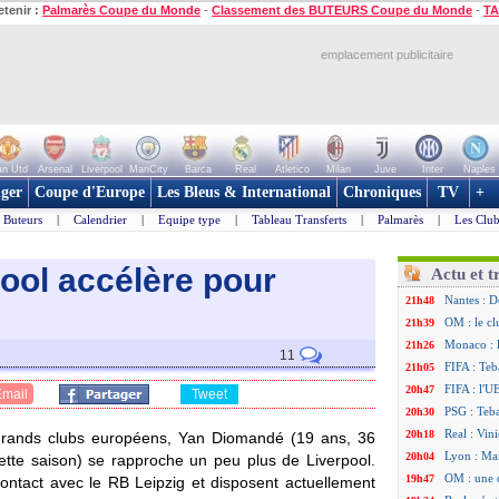
etenir :
Palmarès Coupe du Monde
-
Classement des BUTEURS Coupe du Monde
-
TA
emplacement publicitaire
n Utd
Arsenal
Liverpool
ManCity
Barca
Real
Atletico
Milan
Juve
Inter
Naples
ger
Coupe d'Europe
Les Bleus & International
Chroniques
TV
+
Buteurs
|
Calendrier
|
Equipe type
|
Tableau Transferts
|
Palmarès
|
Les Club
pool accélère pour
Actu et t
Nantes : D
21h48
OM : le cl
21h39
Monaco : 
21h26
11
FIFA : Teb
21h05
FIFA : l'U
20h47
Email
Tweet
PSG : Teb
20h30
Real : Vini
20h18
grands clubs européens, Yan
Diomandé
(19 ans, 36
Lyon : Man
20h04
ette saison) se rapproche un peu plus de Liverpool.
OM : une 
19h47
contact avec le RB Leipzig et disposent actuellement