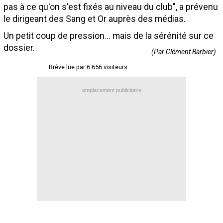
pas à ce qu'on s'est fixés au niveau du club", a prévenu
Contact / Signaler un bug
le dirigeant des Sang et Or auprès des médias.
Recrutement Maxifoot
Un petit coup de pression... mais de la sérénité sur ce
dossier.
Mentions légales
(Par Clément Barbier)
site web Maxifoot.fr
Brève lue par 6.656 visiteurs
emplacement publicitaire