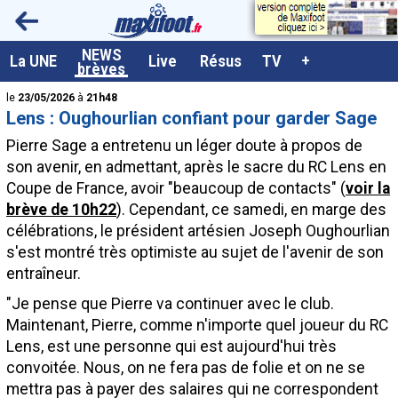
<
NEWS
A la UNE
La UNE
Live
Résus
TV
+
brèves
Dernières brèves
le
23/05/2026
à
21h48
Lens : Oughourlian confiant pour garder Sage
Live / Matchs en direct
Pierre Sage a entretenu un léger doute à propos de
Résultats et Classements
son avenir, en admettant, après le sacre du RC Lens en
Coupe de France, avoir "beaucoup de contacts" (
voir la
Class. buteurs européens
brève de 10h22
). Cependant, ce samedi, en marge des
Programme TV foot
célébrations, le président artésien Joseph Oughourlian
s'est montré très optimiste au sujet de l'avenir de son
Vidéos
entraîneur.
Sondages
"Je pense que Pierre va continuer avec le club.
Tableau transferts L1
Maintenant, Pierre, comme n'importe quel joueur du RC
Lens, est une personne qui est aujourd'hui très
Taille de la police
convoitée. Nous, on ne fera pas de folie et on ne se
Paramètrages / Options
mettra pas à payer des salaires qui ne correspondent