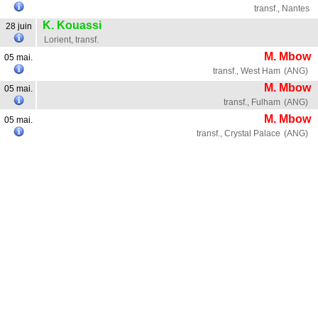
transf., Nantes
Contact / Signaler un bug
K. Kouassi
28 juin
Lorient, transf.
Recrutement Maxifoot
M. Mbow
05 mai.
Mentions légales
transf., West Ham
(ANG)
M. Mbow
05 mai.
site web Maxifoot.fr
transf., Fulham
(ANG)
M. Mbow
05 mai.
transf., Crystal Palace
(ANG)