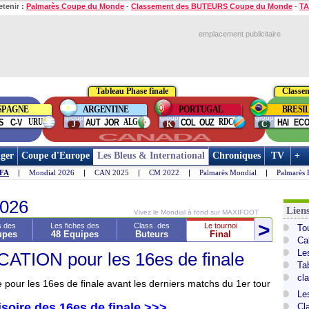
etenir :
Palmarès Coupe du Monde
-
Classement des BUTEURS Coupe du Monde
-
TA
emplacement publicitaire
Tableau Phase finale
Classe
SPAGNE
ARGENTINE
PORTUGAL
BRESI
group
group
group
URU
ALG
RDC
S
C-V
AUT
JOR
COL
OUZ
HAI
EC
J
K
C
CANADA
ger
Coupe d'Europe
Les Bleus & International
Chroniques
TV
+
IFA
|
Mondial 2026
|
CAN 2025
|
CM 2022
|
Palmarès Mondial
|
Palmarès 
026
Lien
Vivez le Mondial à fond sur MAXIFOOT
>
<
s des
Les fiches des
Class. des
Le tournoi
To
upes
48 Equipes
Buteurs
Final
Pa
Ca
Le
TION pour les 16es de finale
Ta
cl
 pour les 16es de finale avant les derniers matchs du 1er tour
Le
isoire des 16es de finale >>>
Cl