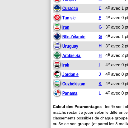
e
E
4
avec 1 pt
Curaçao
e
F
4
avec 0 pt
Tunisie
e
G
3
avec 3 pt
Iran
e
G
4
avec 1 pt
Nlle-Zélande
e
H
3
avec 2 pt
Uruguay
e
H
4
avec 2 pt
Arabie Sa.
e
I
4
avec 0 pt
Irak
e
J
4
avec 0 pt
Jordanie
e
K
4
avec 0 pt
Ouzbékistan
e
L
4
avec 0 pt
Panama
Calcul des Pourcentages
: les % sont o
matchs restant à jouer selon le différenti
classements possibles de chaque groupe.
ou 3e de son groupe (et parmi les 8 meill