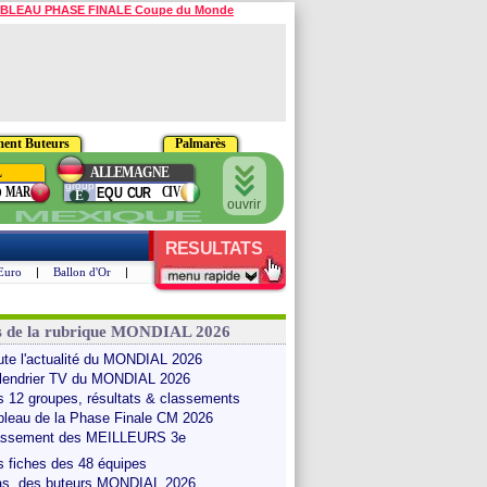
BLEAU PHASE FINALE Coupe du Monde
ment Buteurs
Palmarès
L
ALLEMAGNE
group
MAR
CIV
O
EQU
CUR
E
ouvrir
MEXIQUE
RESULTATS
Euro
|
Ballon d'Or
|
s de la rubrique MONDIAL 2026
Le
Les meilleurs
Revoir le
Archive des
Les grands
ute l'actualité du MONDIAL 2026
lmarès
Buteurs
Mondial 2022
Mondiaux
Moments
lendrier TV du MONDIAL 2026
s 12 groupes, résultats & classements
bleau de la Phase Finale CM 2026
assement des MEILLEURS 3e
s fiches des 48 équipes
as. des buteurs MONDIAL 2026