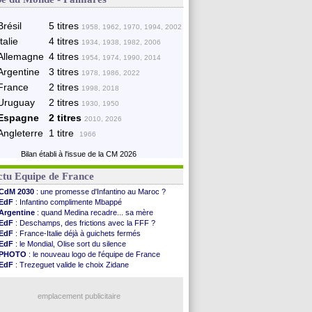
Brésil
5 titres
1958, 1962, 1970, 1994, 2002
Italie
4 titres
1934, 1938, 1982, 2006
Allemagne
4 titres
1954, 1974, 1990, 2014
Argentine
3 titres
1978, 1986, 2022
France
2 titres
1998, 2018
Uruguay
2 titres
1930, 1950
Espagne
2 titres
2010, 2026
Angleterre
1 titre
1966
Bilan établi à l'issue de la CM 2026
ctu Equipe de France
CdM 2030
: une promesse d'Infantino au Maroc ?
EdF
: Infantino complimente Mbappé
Argentine
: quand Medina recadre... sa mère
EdF
: Deschamps, des frictions avec la FFF ?
EdF
: France-Italie déjà à guichets fermés
EdF
: le Mondial, Olise sort du silence
PHOTO
: le nouveau logo de l'équipe de France
EdF
: Trezeguet valide le choix Zidane
EdF
: Zidane et l'argent, les mots de Diallo
EdF
: Zidane pense déjà à un retour de Mendy
EdF
: le message de Mbappé à Zidane
emplacement publicitaire
EdF
: les mots de Genesio pour Zidane