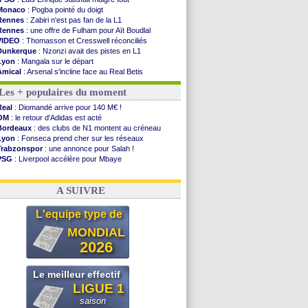
Monaco
: Pogba pointé du doigt
Rennes
: Zabiri n'est pas fan de la L1
Rennes
: une offre de Fulham pour Aït Boudlal
VIDEO
: Thomasson et Cresswell réconciliés
Dunkerque
: Nzonzi avait des pistes en L1
Lyon
: Mangala sur le départ
Amical
: Arsenal s'incline face au Real Betis
Amical
: lourde défaite pour le PSG
Les + populaires du moment
Man City
: Maresca flou pour Reijnders
LdC
: Fenerbahçe prend une belle option
Real
: Diomandé arrive pour 140 M€ !
Al-Diriyah
: Mbemba arrive libre (officiel)
OM
: le retour d'Adidas est acté
Atletico
: le plan d'Alvarez à son retour
Bordeaux
: des clubs de N1 montent au créneau
Amical
: premier succès pour Brest
Lyon
: Fonseca prend cher sur les réseaux
VIDEO
: le joli but de Greenwood avec le Fener !
Trabzonspor
: une annonce pour Salah !
CdM 2030
: une promesse d'Infantino au Maroc ...
PSG
: Liverpool accélère pour Mbaye
PSG
: la compo pour le premier match amical
EdF
: Infantino complimente Mbappé
Newcastle
: Jaissle est le nouveau coach (off.)
Nice
: 3 joueurs écartés du groupe pro
Real
: une nouvelle offre pour Vinicius
A SUIVRE
Amical
: l'OM domine Al-Shahaniya
Monaco
: Cabral a prolongé (officiel)
L'equipe type de
Atletico
: Molina va signer à la Roma
Real
: Diomandé arrive pour 140 M€ !
MONDIAL
Arsenal
: Havertz en veut encore plus
2026
Voir les brèves précédentes
Le meilleur effectif
LIGUE 1
saison