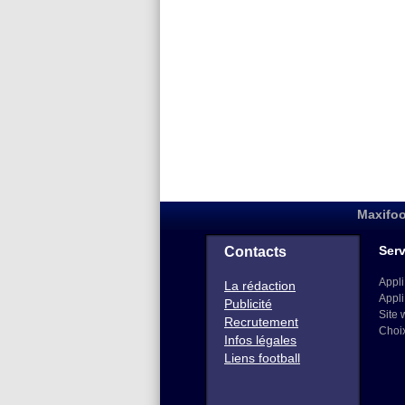
Maxifoo
Serv
Contacts
Appli
La rédaction
Appli
Publicité
Site 
Recrutement
Choi
Infos légales
Liens football