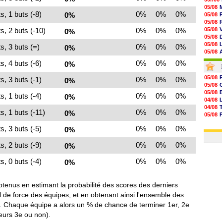
05/08
s, 1 buts (-8)
0%
0%
0%
0%
05/08
05/08
s, 2 buts (-10)
0%
0%
0%
05/08
0%
05/08
05/08
s, 3 buts (=)
0%
0%
0%
0%
05/08
05/08
s, 4 buts (-6)
0%
0%
0%
0%
05/08
05/08
05/08
s, 3 buts (-1)
0%
0%
0%
0%
05/08
05/08
05/08
05/08
s, 1 buts (-4)
0%
0%
0%
0%
05/08
04/08
05/08
04/08
s, 1 buts (-11)
0%
0%
0%
05/08
0%
05/08
05/08
04/08
05/08
s, 3 buts (-5)
0%
0%
0%
0%
04/08
05/08
05/08
s, 2 buts (-9)
0%
0%
0%
0%
05/08
05/08
s, 0 buts (-4)
0%
0%
0%
0%
05/08
05/08
btenus en estimant la probabilité des scores des derniers
el de force des équipes, et en obtenant ainsi l'ensemble des
 Chaque équipe a alors un % de chance de terminer 1er, 2e
eurs 3e ou non).