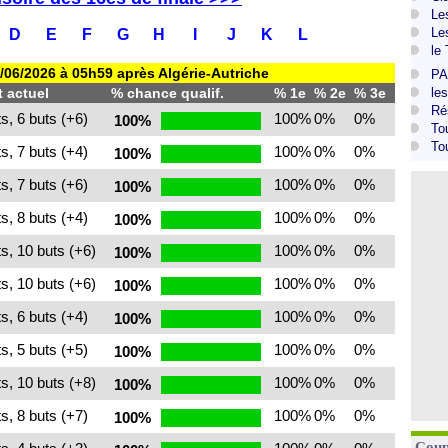
Le
Le
D
E
F
G
H
I
J
K
L
le
8/06/2026 à 05h59 après Algérie-Autriche
PA
 actuel
% chance qualif.
% 1e
% 2e
% 3e
le
Ré
s, 6 buts (+6)
100%
0%
0%
100%
To
To
s, 7 buts (+4)
100%
0%
0%
100%
s, 7 buts (+6)
100%
0%
0%
100%
s, 8 buts (+4)
100%
0%
0%
100%
s, 10 buts (+6)
100%
0%
0%
100%
s, 10 buts (+6)
100%
0%
0%
100%
s, 6 buts (+4)
100%
0%
0%
100%
s, 5 buts (+5)
100%
0%
0%
100%
s, 10 buts (+8)
100%
0%
0%
100%
s, 8 buts (+7)
100%
0%
0%
100%
Coup