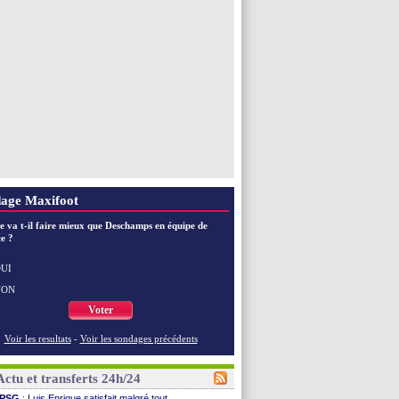
VIDEO
: Zidane a rencontré les supporters
EdF
: Zidane soutient Christophe Gleizes
EdF
: depuis le Real, Zidane n'a pas chômé
Voir toutes les brèves
age Maxifoot
e va t-il faire mieux que Deschamps en équipe de
e ?
UI
NON
Voter
Voir les resultats
-
Voir les sondages précédents
Actu et transferts 24h/24
PSG
: Luis Enrique satisfait malgré tout