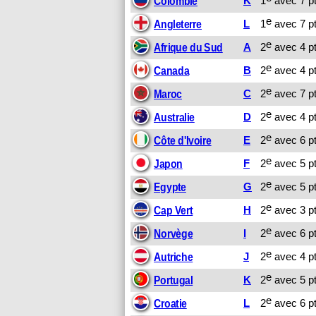
K
1
avec 7 pt
Colombie
e
L
1
avec 7 pt
Angleterre
e
A
2
avec 4 pt
Afrique du Sud
e
B
2
avec 4 pt
Canada
e
C
2
avec 7 pt
Maroc
e
D
2
avec 4 pt
Australie
e
E
2
avec 6 pt
Côte d'Ivoire
e
F
2
avec 5 pt
Japon
e
G
2
avec 5 pt
Egypte
e
H
2
avec 3 pt
Cap Vert
e
I
2
avec 6 pt
Norvège
e
J
2
avec 4 pt
Autriche
e
K
2
avec 5 pt
Portugal
e
L
2
avec 6 pt
Croatie