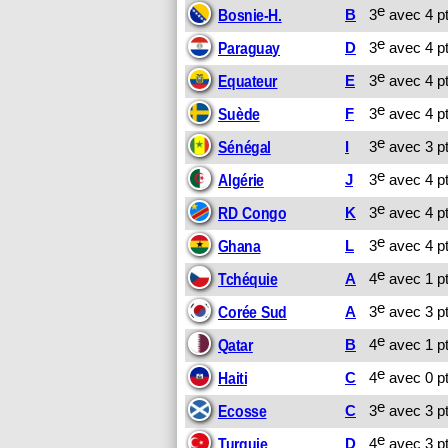
e
B
3
avec 4 pt
Bosnie-H.
e
D
3
avec 4 pt
Paraguay
e
E
3
avec 4 pt
Equateur
e
F
3
avec 4 pt
Suède
e
I
3
avec 3 pt
Sénégal
e
J
3
avec 4 pt
Algérie
e
K
3
avec 4 pt
RD Congo
e
L
3
avec 4 pt
Ghana
e
A
4
avec 1 pt
Tchéquie
e
A
3
avec 3 pt
Corée Sud
e
B
4
avec 1 pt
Qatar
e
C
4
avec 0 pt
Haiti
e
C
3
avec 3 pt
Ecosse
e
D
4
avec 3 pt
Turquie