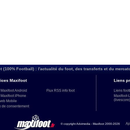
t (100% Football) : l'actualité du foot, des transferts et du mercat
ices Maxifoot
Liens pr
 Maxifoot Android
Flux RSS info foot
Liens foot
 Maxifoot iPhone
Maxifoot-
(livescore
web Mobile
x de consentement
Aj
© copyright Advimedia - Maxifoot 2000-2026