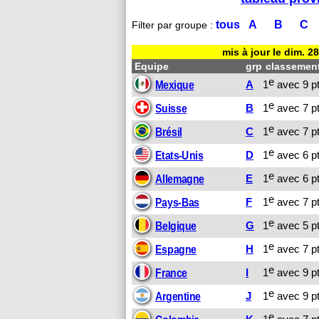
tous
A
B
C
Filter par groupe :
mis à jour le dim. 2
Equipe
grp
classement
e
A
1
avec 9 pt
Mexique
e
B
1
avec 7 pt
Suisse
e
C
1
avec 7 pt
Brésil
e
D
1
avec 6 pt
Etats-Unis
e
E
1
avec 6 pt
Allemagne
e
F
1
avec 7 pt
Pays-Bas
e
G
1
avec 5 pt
Belgique
e
H
1
avec 7 pt
Espagne
e
I
1
avec 9 pt
France
e
J
1
avec 9 pt
Argentine
e