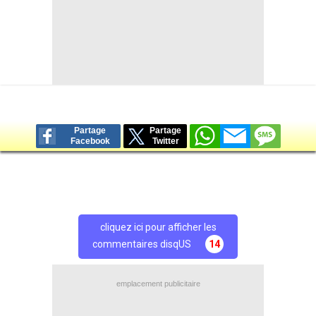
Une publication partagée par Persepolis (@perspolis)
(Par Romain Rigaux)
Brève lue par 12.201 visiteurs
Partage
Partage
Facebook
Twitter
cliquez ici pour afficher les
commentaires disqUS
14
emplacement publicitaire