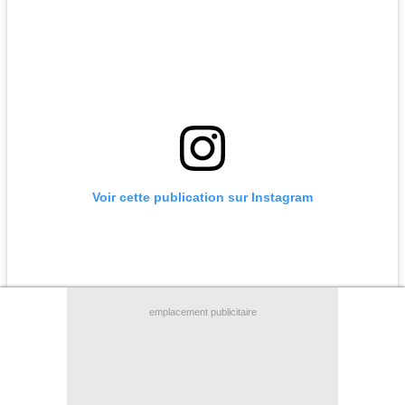
Contact / Signaler un bug
Recrutement Maxifoot
Mentions légales
site web Maxifoot.fr
Voir cette publication sur Instagram
emplacement publicitaire