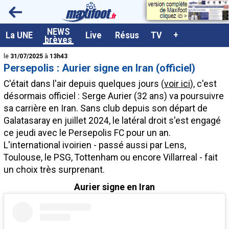
<
NEWS
A la UNE
La UNE
Live
Résus
TV
+
brèves
Dernières brèves
le
31/07/2025
à
13h43
Persepolis : Aurier signe en Iran (officiel)
Live / Matchs en direct
C'était dans l'air depuis quelques jours (
voir ici
), c'est
Résultats et Classements
désormais officiel : Serge Aurier (32 ans) va poursuivre
sa carrière en Iran. Sans club depuis son départ de
Class. buteurs européens
Galatasaray en juillet 2024, le latéral droit s'est engagé
Programme TV foot
ce jeudi avec le Persepolis FC pour un an.
L'international ivoirien - passé aussi par Lens,
Vidéos
Toulouse, le PSG, Tottenham ou encore Villarreal - fait
Sondages
un choix très surprenant.
Tableau transferts L1
Aurier signe en Iran
Taille de la police
Paramètrages / Options